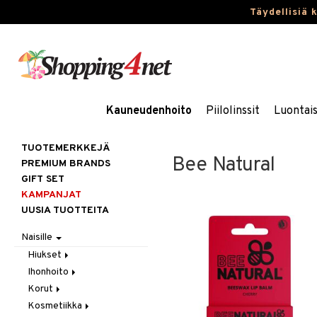
Täydellisiä 
Kauneudenhoito
Piilolinssit
Luontai
TUOTEMERKKEJÄ
Bee Natural
PREMIUM BRANDS
GIFT SET
KAMPANJAT
UUSIA TUOTTEITA
Naisille
Hiukset
Ihonhoito
Gift Set
Korut
Harjat / Kammat
Aurinkotuotteet
Kosmetiikka
Hiuskuurit
Erikoistuotteet
Kaulakorut