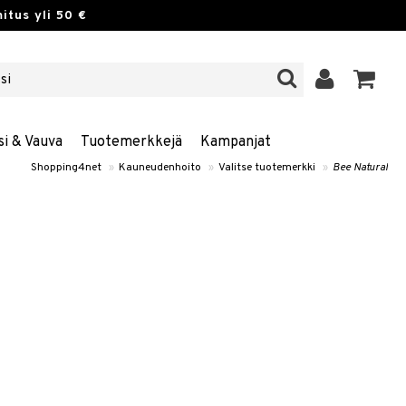
itus yli 50 €
si & Vauva
Tuotemerkkejä
Kampanjat
Shopping4net
»
Kauneudenhoito
»
Valitse tuotemerkki
»
Bee Natural