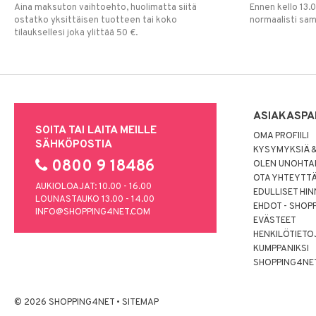
Aina maksuton vaihtoehto, huolimatta siitä
Ennen kello 13.
ostatko yksittäisen tuotteen tai koko
normaalisti sa
tilauksellesi joka ylittää 50 €.
ASIAKASPA
SOITA TAI LAITA MEILLE
OMA PROFIILI
SÄHKÖPOSTIA
KYSYMYKSIÄ &
0800 9 18486
OLEN UNOHTAN
OTA YHTEYTT
AUKIOLOAJAT: 10.00 - 16.00
EDULLISET HI
LOUNASTAUKO 13.00 - 14.00
EHDOT - SHOP
INFO@SHOPPING4NET.COM
EVÄSTEET
HENKILÖTIETO
KUMPPANIKSI
SHOPPING4NE
© 2026 SHOPPING4NET
•
SITEMAP