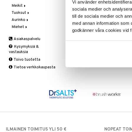
Vi använder enhetsidentifierar
Meikit
Vaihe 2: Kirkastus
Käsien- ja Vartalonhoito
sociala medier och analysera 
Tuoksut
Vaihe 3: Kosteutus
Kosteudenhoito
Huulikiilto
till de sociala medier och a
Aurinko
Kuorinta ja naamiot
Huulipuna
Aromatics Elixir
med annan information som du 
Miehet
Puhdistus
Huultenrajausväri
Calyx
Aurinkosuoja
godkänner våra cookies vid f
Seerumit
Kulmakarvat
Clinique Happy
3-Vaihetta Miehille
Asiakaspalvelu
Silmien/Huulten Hoito
Luomiväri
Clinique Happy For Men
Ironhoito
Kysymyksiä &
Meikkisiveltmit
Kirkastus
vastauksia
Meikkivoide
Kosteutus & Soujaus
Toivo tuotetta
Peitevoide
Parranajo &
Tietoa verkkokaupasta
Ihonpuhdistus
Pohjustusvoide
Poskipuna
Puuteri
Ripsiväri
Silmänrajauskynät
ILMAINEN TOIMITUS YLI 50 €
NOPEAT TOI