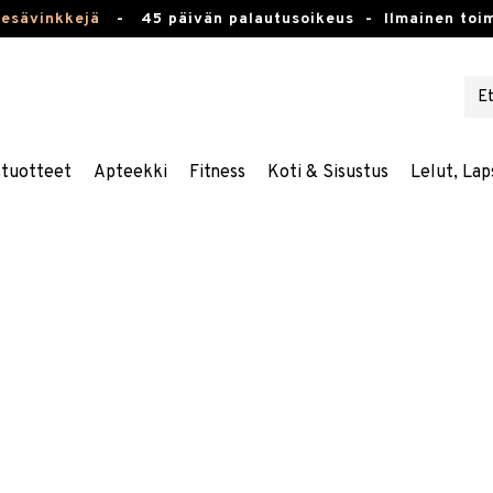
kesävinkkejä
-
45 päivän palautusoikeus -
Ilmainen toim
stuotteet
Apteekki
Fitness
Koti & Sisustus
Lelut, Lap