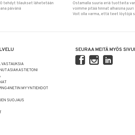
00 tehdyt tilaukset lähetetään
Ostamalla suuria eriä tuotteita 
mana päivänä
voimme pitää hinnat alhaisina juuri
Voit olla varma, että teet löytöjä 
LVELU
SEURAA MEITÄ MYÖS SIVU
 VASTAUKSIA
UT ASIAKASTIETONI
Ä
NNAT
PING4NETIN MYYNTIEHDOT
JEN SUOJAUS
T