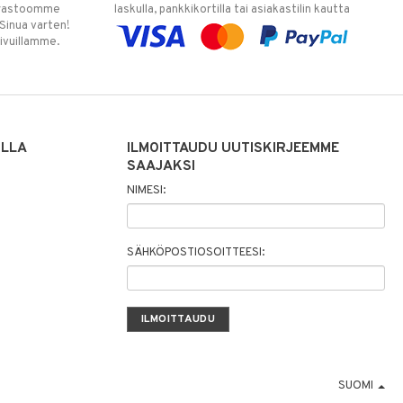
varastoomme
laskulla, pankkikortilla tai asiakastilin kautta
 Sinua varten!
sivuillamme.
ILLA
ILMOITTAUDU UUTISKIRJEEMME
SAAJAKSI
NIMESI:
SÄHKÖPOSTIOSOITTEESI:
SUOMI