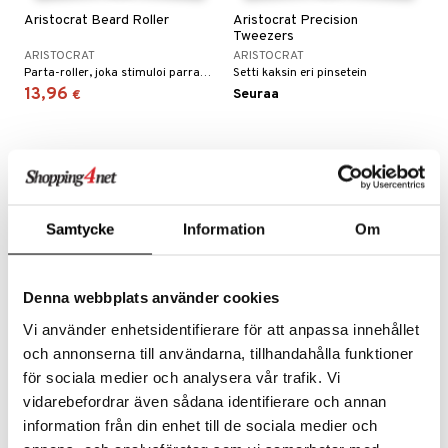
Aristocrat Beard Roller
Aristocrat Precision
taloöljyt
ta & Viikset
talovoiteet
Tweezers
linssit
ARISTOCRAT
ARISTOCRAT
talovoiteet
distaminen
UE
Parta-roller, joka stimuloi parrankasvua
Setti kaksin eri pinsetein
13,96
Seuraa
rumit
€
e
mänympärysvoiteet
 10
 System
he 1: Puhdistus
ito
he 2: Kirkastus
ien- ja Vartalonhoito
Samtycke
Information
Om
he 3: Kosteutus
teudenhoito
likiilto
t
rinta ja naamiot
lipuna
matics Elixir
o
Denna webbplats använder cookies
distus
ltenrajausväri
yx
inkosuoja
Vi använder enhetsidentifierare för att anpassa innehållet
rumit
makarvat
nique Happy
aihetta Miehille
och annonserna till användarna, tillhandahålla funktioner
spalvelu
Aristocrat Blackhead Set
Aristocrat Nail Clipper Set
för sociala medier och analysera vår trafik. Vi
mien/Huulten Hoito
miväri
nique Happy For Men
nhoito
vidarebefordrar även sådana identifierare och annan
ksiä & vastauksia
ARISTOCRAT
ARISTOCRAT
kkisiveltmit
kastus
information från din enhet till de sociala medier och
Työväline ihomadoille ja finneille
Kynsileikkuri ruostumattomasta teräksestä
tuotetta
Seuraa