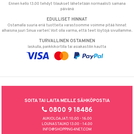
Ennen kello 13.00 tehdyt tilaukset lähetetään normaalisti samana
päivänä
EDULLISET HINNAT
Ostamalla suuria eriä tuotteita varastoomme voimme pitää hinnat
alhaisina juuri Sinua varten! Voit olla varma, että teet löytöjä sivuillamme.
TURVALLINEN OSTAMINEN
laskulla, pankkikortilla tai asiakastilin kautta
SOITA TAI LAITA MEILLE SÄHKÖPOSTIA
0800 9 18486
AUKIOLOAJAT: 10.00 - 16.00
LOUNASTAUKO 13.00 - 14.00
INFO@SHOPPING4NET.COM