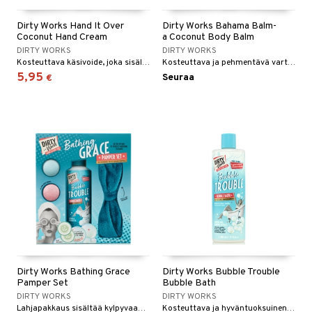
taloöljyt
ta & Viikset
talovoiteet
linssit
Dirty Works Hand It Over
Dirty Works Bahama Balm-
Coconut Hand Cream
a Coconut Body Balm
talovoiteet
distaminen
UE
DIRTY WORKS
DIRTY WORKS
Kosteuttava käsivoide, joka sisältää kaakaovoita ja tuoksuu kookokselle.
Kosteuttava ja pehmentävä vartalovoide kookos- ja manteliöljyn kera.
rumit
e
5,95
Seuraa
€
mänympärysvoiteet
 10
 System
he 1: Puhdistus
ito
he 2: Kirkastus
ien- ja Vartalonhoito
he 3: Kosteutus
teudenhoito
likiilto
t
rinta ja naamiot
lipuna
matics Elixir
o
distus
ltenrajausväri
yx
inkosuoja
rumit
makarvat
nique Happy
aihetta Miehille
spalvelu
mien/Huulten Hoito
miväri
nique Happy For Men
nhoito
Dirty Works Bathing Grace
Dirty Works Bubble Trouble
ksiä & vastauksia
Pamper Set
Bubble Bath
kkisiveltmit
kastus
DIRTY WORKS
DIRTY WORKS
tuotetta
Lahjapakkaus sisältää kylpyvaahdon, kylpykuulan ja viilentävän silmänaamion.
Kosteuttava ja hyväntuoksuinen kylpyvaahto, joka sisältää macadamia- ja arganöljyä.