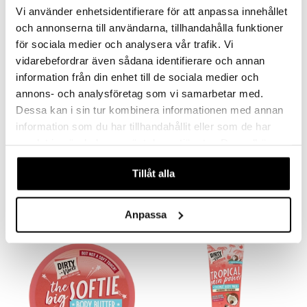
Vi använder enhetsidentifierare för att anpassa innehållet
och annonserna till användarna, tillhandahålla funktioner
för sociala medier och analysera vår trafik. Vi
vidarebefordrar även sådana identifierare och annan
information från din enhet till de sociala medier och
annons- och analysföretag som vi samarbetar med.
Dessa kan i sin tur kombinera informationen med annan
information som du har tillhandahållit eller som de har
Dirty Works Lovely
Dirty Works Smooth Talk
samlat in när du har använt deras tjänster. Du godkänner
Scrubbly Body Scrub
Body Oil Spray
våra cookies vid fortsatt användande av vår webbplats.
DIRTY WORKS
DIRTY WORKS
Tillåt alla
Vartalokuorinta sheavoilla ja E-vitamiinilla.
Kosteuttava vartaloöljy, joka antaa hehkua, Dirty Worksilta
8,95
10,96
€
€
Anpassa