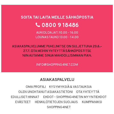
SOITA TAI LAITA MEILLE SÄHKÖPOSTIA
0800 9 18486
AUKIOLOAJAT: 10.00 - 16.00
LOUNASTAUKO 13.00 - 14.00
ASIAKASPALVELUMME PUHELIMITSE ON SULJETTUNA 29.6.–
27.7. OTA MEIHIN YHTEYTTÄ SÄHKÖPOSTITSE
NIIN AUTAMME SINUA MAHDOLLISIMMAN PIAN.
INFO@SHOPPING4NET.COM
ASIAKASPALVELU
OMA PROFIILI
KYSYMYKSIÄ & VASTAUKSIA
OLEN UNOHTANUT ASIAKASTIETONI
OTA YHTEYTTÄ
EDULLISET HINNAT
EHDOT - SHOPPING4NETIN MYYNTIEHDOT
EVÄSTEET
HENKILÖTIETOJEN SUOJAUS
KUMPPANIKSI
SHOPPING4NET