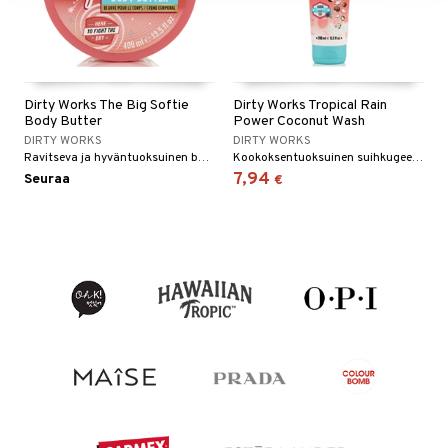
Dirty Works The Big Softie
Dirty Works Tropical Rain
Body Butter
Power Coconut Wash
DIRTY WORKS
DIRTY WORKS
Ravitseva ja hyväntuoksuinen body butter kaakaovoilla.
Kookoksentuoksuinen suihkugeeli sisältää passionhedelmäuutetta ja allantoiinia.
7,94
Seuraa
€