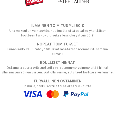
ILMAINEN TOIMITUS YLI 50 €
Aina maksuton vaihtoehto, huolimatta siitä ostatko yksittäisen
tuotteen tai koko tilauksellesi joka ylittää 50 €.
NOPEAT TOIMITUKSET
Ennen kello 13.00 tehdyt tilaukset lähetetään normaalisti samana
päivänä
EDULLISET HINNAT
Ostamalla suuria eriä tuotteita varastoomme voimme pitää hinnat
alhaisina juuri Sinua varten! Voit olla varma, että teet löytöjä sivuillamme.
TURVALLINEN OSTAMINEN
laskulla, pankkikortilla tai asiakastilin kautta