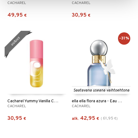
CACHAREL
CACHAREL
49,95
30,95
€
€
-31%
uutuus
Saatavana useana vaihtoehtona
Cacharel Yummy Vanilla Cotta - Perfume Mist
ella ella flora azura - Eau de parfum
CACHAREL
CACHAREL
30,95
42,95
61,95
€
alk.
€
(
€
)