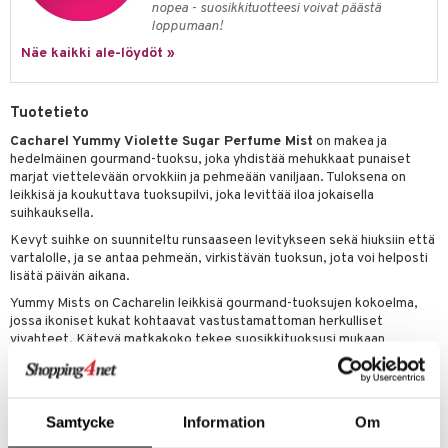
nopea - suosikkituotteesi voivat päästä
kkivoide
teutus & Soujaus
loppumaan!
tevoide
ranajo & Ihonpuhdistus
Näe kaikki ale-löydöt »
justusvoide
Tuotetieto
kipuna
Cacharel Yummy Violette Sugar Perfume Mist
on makea ja
teri
hedelmäinen gourmand-tuoksu, joka yhdistää mehukkaat punaiset
marjat viettelevään orvokkiin ja pehmeään vaniljaan. Tuloksena on
siväri
leikkisä ja koukuttava tuoksupilvi, joka levittää iloa jokaisella
suihkauksella.
mänrajauskynät
Kevyt suihke on suunniteltu runsaaseen levitykseen sekä hiuksiin että
vartalolle, ja se antaa pehmeän, virkistävän tuoksun, jota voi helposti
lisätä päivän aikana.
Yummy Mists on Cacharelin leikkisä gourmand-tuoksujen kokoelma,
jossa ikoniset kukat kohtaavat vastustamattoman herkulliset
vivahteet. Kätevä matkakoko tekee suosikkituoksusi mukaan
ottamisesta helppoa. Valitse
Violette Sugar
,
Rose Mallow
ja
Vanilla
Cotta
– kolme tuoksua, jotka tuovat arkeen ripauksen luksusta.
Layering-vinkit
Samtycke
Information
Om
Violette Sugar + Rose Mallow
– pehmeä yhdistelmä makeaa
orvokkia ja raikasta ruusuvettä.