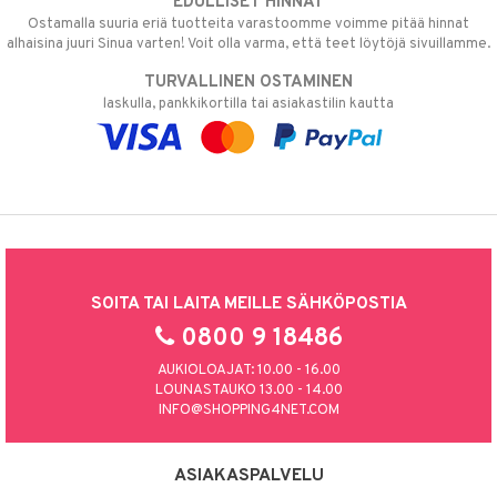
EDULLISET HINNAT
Ostamalla suuria eriä tuotteita varastoomme voimme pitää hinnat
alhaisina juuri Sinua varten! Voit olla varma, että teet löytöjä sivuillamme.
TURVALLINEN OSTAMINEN
laskulla, pankkikortilla tai asiakastilin kautta
SOITA TAI LAITA MEILLE SÄHKÖPOSTIA
0800 9 18486
AUKIOLOAJAT: 10.00 - 16.00
LOUNASTAUKO 13.00 - 14.00
INFO@SHOPPING4NET.COM
ASIAKASPALVELU