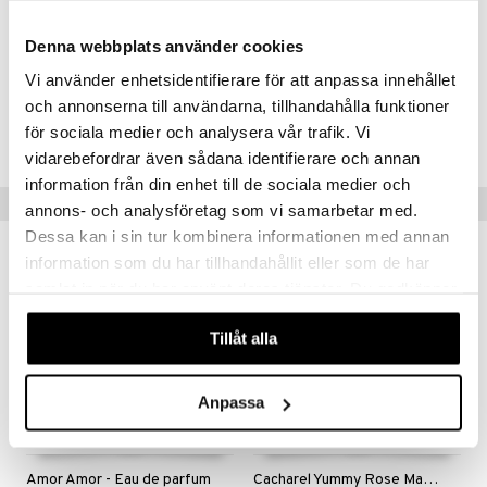
Violette Sugar + Vanilla Cotta
– kermainen gourmand-tuoksu
Denna webbplats använder cookies
mehukkailla marjoilla ja maitomaisella vaniljalla.
Vi använder enhetsidentifierare för att anpassa innehållet
Tuotenumero
och annonserna till användarna, tillhandahålla funktioner
för sociala medier och analysera vår trafik. Vi
CAMO9-CC-100-XX-XX
vidarebefordrar även sådana identifierare och annan
information från din enhet till de sociala medier och
Vinkkejä sinulle
annons- och analysföretag som vi samarbetar med.
Dessa kan i sin tur kombinera informationen med annan
uutuus
information som du har tillhandahållit eller som de har
samlat in när du har använt deras tjänster. Du godkänner
våra cookies vid fortsatt användande av vår webbplats.
Tillåt alla
Anpassa
Amor Amor - Eau de parfum
Cacharel Yummy Rose Mallow - Perfume Mist