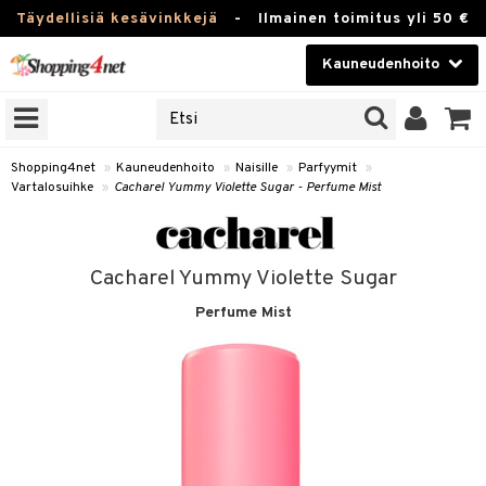
Täydellisiä kesävinkkejä
-
Ilmainen toimitus yli 50 €
Kauneudenhoito
ERKKEJÄ
Kauneudenhoito
M BRANDS
T
Piilolinssit
Shopping4net
»
Kauneudenhoito
»
Naisille
»
Parfyymit
»
Vartalosuihke
»
Cacharel Yummy Violette Sugar - Perfume Mist
JAT
Luontaistuotteet
UOTTEITA
Apteekki
Cacharel Yummy Violette Sugar
Fitness
Perfume Mist
t
Koti & Sisustus
t Set
ito
Lelut, Lapsi & Vauva
jat / Kammat
inkotuotteet
Tuotemerkkejä
skuurit
koistuotteet
lakorut
iikka
Kampanjat
stenlähtö
eruskettavat tuotteet
vakorut
t Set
mit