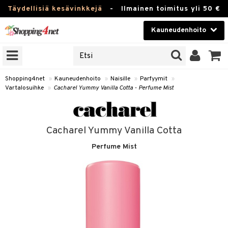
Täydellisiä kesävinkkejä
-
Ilmainen toimitus yli 50 €
Kauneudenhoito
ERKKEJÄ
Kauneudenhoito
M BRANDS
T
Piilolinssit
Shopping4net
»
Kauneudenhoito
»
Naisille
»
Parfyymit
»
Vartalosuihke
»
Cacharel Yummy Vanilla Cotta - Perfume Mist
JAT
Luontaistuotteet
UOTTEITA
Apteekki
Cacharel Yummy Vanilla Cotta
Fitness
Perfume Mist
t
Koti & Sisustus
t Set
ito
Lelut, Lapsi & Vauva
jat / Kammat
inkotuotteet
Tuotemerkkejä
skuurit
koistuotteet
lakorut
iikka
Kampanjat
stenlähtö
eruskettavat tuotteet
vakorut
t Set
mit