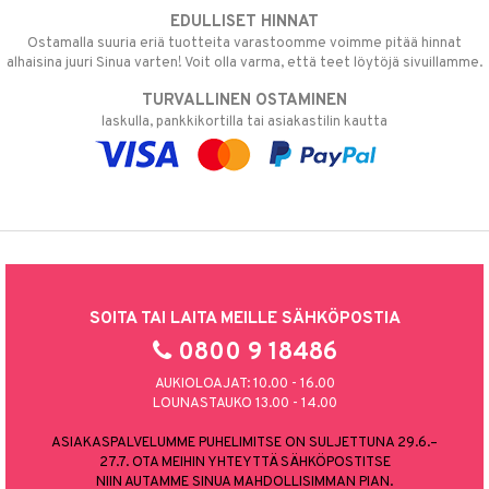
EDULLISET HINNAT
Ostamalla suuria eriä tuotteita varastoomme voimme pitää hinnat
alhaisina juuri Sinua varten! Voit olla varma, että teet löytöjä sivuillamme.
TURVALLINEN OSTAMINEN
laskulla, pankkikortilla tai asiakastilin kautta
SOITA TAI LAITA MEILLE SÄHKÖPOSTIA
0800 9 18486
AUKIOLOAJAT: 10.00 - 16.00
LOUNASTAUKO 13.00 - 14.00
ASIAKASPALVELUMME PUHELIMITSE ON SULJETTUNA 29.6.–
27.7. OTA MEIHIN YHTEYTTÄ SÄHKÖPOSTITSE
NIIN AUTAMME SINUA MAHDOLLISIMMAN PIAN.