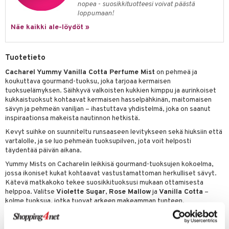
nopea - suosikkituotteesi voivat päästä
kkivoide
teutus & Soujaus
loppumaan!
tevoide
ranajo & Ihonpuhdistus
Näe kaikki ale-löydöt »
justusvoide
Tuotetieto
kipuna
Cacharel Yummy Vanilla Cotta Perfume Mist
on pehmeä ja
teri
koukuttava gourmand-tuoksu, joka tarjoaa kermaisen
tuoksuelämyksen. Säihkyvä valkoisten kukkien kimppu ja aurinkoiset
siväri
kukkaistuoksut kohtaavat kermaisen hasselpähkinän, maitomaisen
sävyn ja pehmeän vaniljan – ihastuttava yhdistelmä, joka on saanut
mänrajauskynät
inspiraationsa makeista nautinnon hetkistä.
Kevyt suihke on suunniteltu runsaaseen levitykseen sekä hiuksiin että
vartalolle, ja se luo pehmeän tuoksupilven, jota voit helposti
täydentää päivän aikana.
Yummy Mists on Cacharelin leikkisä gourmand-tuoksujen kokoelma,
jossa ikoniset kukat kohtaavat vastustamattoman herkulliset sävyt.
Kätevä matkakoko tekee suosikkituoksusi mukaan ottamisesta
helppoa. Valitse
Violette Sugar
,
Rose Mallow
ja
Vanilla Cotta
–
kolme tuoksua, jotka tuovat arkeen makeamman tunteen.
Layering-vinkit
Rose Mallow + Vanilla Cotta
– ekstra kermainen yhdistelmä