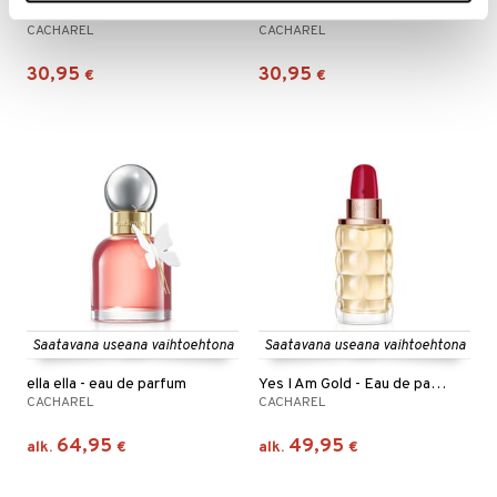
Cacharel Yummy Rose Mallow - Perfume Mist
Cacharel Yummy Violette Sugar - Perfume Mist
CACHAREL
CACHAREL
30,95
30,95
€
€
Saatavana useana vaihtoehtona
Saatavana useana vaihtoehtona
ella ella - eau de parfum
Yes I Am Gold - Eau de parfum
CACHAREL
CACHAREL
64,95
49,95
alk.
€
alk.
€