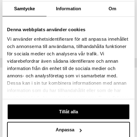
vaahtokarkkia ja maitomaista vaniljaa varten.
Samtycke
Information
Om
Vanilla Cotta + Violette Sugar
– pehmeä gourmand-tuoksu
mehukkailla marjoilla ja kermaisella vaniljalla.
Denna webbplats använder cookies
Tuotenumero
Vi använder enhetsidentifierare för att anpassa innehållet
CAMO8-CC-100-XX-XX
och annonserna till användarna, tillhandahålla funktioner
för sociala medier och analysera vår trafik. Vi
vidarebefordrar även sådana identifierare och annan
Vinkkejä sinulle
information från din enhet till de sociala medier och
annons- och analysföretag som vi samarbetar med.
uutuus
uutuus
Dessa kan i sin tur kombinera informationen med annan
information som du har tillhandahållit eller som de har
samlat in när du har använt deras tjänster. Du godkänner
våra cookies vid fortsatt användande av vår webbplats.
Tillåt alla
Anpassa