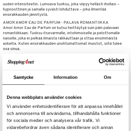
uuden intensiteetin. Lumoava tuoksu, joka viipyy hellästi ihollasi –
hypnoottinen ja samalla syvästi lohduttava – joka ilmentää
ensirakkauden jännitystä.
AMOR AMOR EAU DE PARFUM - PALAVA ROMANTIIKKA
Amor Amor Eau de Parfum on kutsu heittäytyä suin päin palavaan
romantiikkaan. Tuoksu itsevarmalle, intohimoiselle ja pelottomalle
naiselle, joka ei pelkää ilmaista rakkauttaan ja ottaa ensimmäistä
askelta. Kuten ensirakkauden unohtumattomat muistot, siitä tulee
osa sinua.
CACHAREL JA IKONINEN PUNAINEN RUUSU
Cacharel ja ikoninen punainen väri herättävät rohkean julistuksen,
kutsun syventyä ensirakkauden intensiteettiin. Intohimon symbolina
ikoninen pullo on koristeltu upealla piikikkäällä ruusulla, joka kasvaa
Samtycke
Information
Om
nuoren rakkauden intensiteetin myötä.
NAISTEN TUOKSU, JOKA TALLENTAA RAKKAUDEN MONET
MUODOT
Amor Amor Eau de Parfum ei ole vain tuoksu, vaan kokemus, joka
Denna webbplats använder cookies
tallentaa rakkauden monien muotojen olemuksen. Tämä kukkainen ja
Vi använder enhetsidentifierare för att anpassa innehållet
myski tuoksu on tunnusomainen upealle punaiselle ruusulle sen
sydämessä, joka ilmentää rakkauden monipuolista luonnetta – hellä
och annonserna till användarna, tillhandahålla funktioner
mutta aistillinen, herkkä mutta elinvoimainen, rehellinen mutta
för sociala medier och analysera vår trafik. Vi
päättäväinen. Tuoksun punaisen ruusun raikkaus syleilee mehukkaan
vidarebefordrar även sådana identifierare och annan
päärynän hellyyttä ja yhdessä ne vangitsevat rakkaustarinan