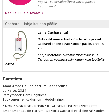
nopea - suosikkituotteesi voivat päästä
kkivoide
teutus & Soujaus
loppumaan!
tevoide
ranajo & Ihonpuhdistus
Näe kaikki ale-löydöt »
justusvoide
Cacharel - lahja kaupan päälle
kipuna
Lahja Cacharellta!
teri
Osta valitsemasi tuote Cacharellta ja saat
Cacharel phone strap kaupan päälle, arvo 15
siväri
eur.
mänrajauskynät
Lahja asetetaan automaattisesti kassalle.
Tarjous on voimassa niin kauan kuin tuotteita
riittää.
Tuotetieto
Amor Amor Eau de parfum Cacharelilta
Julkaisu
: 2024
Parfymööri
: Dora Baghriche
Tuoksuperhe
: Kukkainen – Hedelmäinen
AMOR AMOR EDP - ENSIRAKKAUDEN UUSI INTENSITEETTI
Amor Amor Eau de Parfum -tuoksulla Cacharel esittelee rakkauden