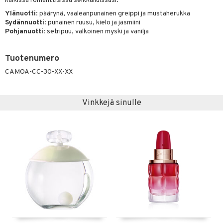
kaikissa romanttisissa seikkailuissasi.
Ylänuotti
: päärynä, vaaleanpunainen greippi ja mustaherukka
Sydännuotti
: punainen ruusu, kielo ja jasmiini
Pohjanuotti
: setripuu, valkoinen myski ja vanilja
Tuotenumero
CAMOA-CC-30-XX-XX
Vinkkejä sinulle