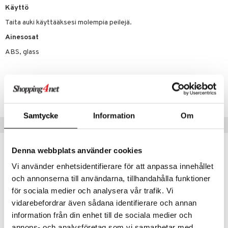
makarvat
nique Happy
aihetta Miehille
Käyttö
mien/Huulten Hoito
miväri
nique Happy For Men
nhoito
Taita auki käyttääksesi molempia peilejä.
kkisiveltmit
kastus
Ainesosat
kkivoide
ABS, glass
teutus & Soujaus
tevoide
ranajo & Ihonpuhdistus
Tuotenumero
justusvoide
CBW36-D8-1-XX-XX
kipuna
Samtycke
Information
Om
teri
Suositut tuotteet
siväri
Denna webbplats använder cookies
mänrajauskynät
Vi använder enhetsidentifierare för att anpassa innehållet
och annonserna till användarna, tillhandahålla funktioner
för sociala medier och analysera vår trafik. Vi
vidarebefordrar även sådana identifierare och annan
information från din enhet till de sociala medier och
annons- och analysföretag som vi samarbetar med.