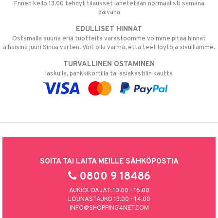
Ennen kello 13.00 tehdyt tilaukset lähetetään normaalisti samana
päivänä
EDULLISET HINNAT
Ostamalla suuria eriä tuotteita varastoomme voimme pitää hinnat
alhaisina juuri Sinua varten! Voit olla varma, että teet löytöjä sivuillamme.
TURVALLINEN OSTAMINEN
laskulla, pankkikortilla tai asiakastilin kautta
SOITA TAI LAITA MEILLE SÄHKÖPOSTIA
0800 9 18486
AUKIOLOAJAT: 10.00 - 16.00
LOUNASTAUKO 13.00 - 14.00
INFO@SHOPPING4NET.COM