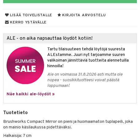
siväri
ksukynttilät &
koistuotteet
sväri
inkotuotteet
sit
mit
otteita
onetuoksut
LISÄÄ TOIVELISTALLE
KIRJOITA ARVOSTELU
t Set
toaineet
koistuotteet
er shave balm
ko
onhoito
KERRO YSTÄVÄLLE
talosuihke
eruskettavat tuotteet
toilu
eruskettavat tuotteet
er shave lotion
inkotuotteet
ALE - on aika napsauttaa löydöt kotiin!
kojen hoito
kölaitteet
vovoiteet
 de cologne
dorantit
linssit
Tartu tilaisuuteen tehdä löytöjä suuresta
vojen poisto
mpoot
metiikkalaukkuja
 de toilette
koistuotteet
UE
ALEstamme. Juuri nyt tarjoamme suuren
valikoiman jännittäviä tuotteita alennetuilla
ien hoito
vikkeita
rinta
japakkaukset
eruskettavat tuotteet
e
hinnoilla!
spalvelu
rinta
japakkaus
vojen poisto
Ale on voimassa 31.8.2026 asti mutta ole
 10
 System
ksiä & vastauksia
nopea - suosikkituotteesi voivat päästä
pytuotteita
amiot
ien hoito
he 1: Puhdistus
loppumaan!
ito
tuotetta
hkugeelit & saippuat
Näe kaikki ale-löydöt »
ranajotuotteet
hkugeelit & saippuat
he 2: Kirkastus
ien- ja Vartalonhoito
 verkkokaupasta
taloöljyt
ta & Viikset
talovoiteet
he 3: Kosteutus
teudenhoito
likiilto
t
Tuotetieto
talovoiteet
distaminen
rinta ja naamiot
lipuna
matics Elixir
o
Brushworks Compact Mirror on pieni ja huomaamaton tuplapeili, joka
rumit
on mainio käsilaukussa pidettäväksi.
distus
ltenrajausväri
yx
inkosuoja
Halkaisija: 7 cm
mänympärysvoiteet
rumit