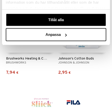
information som du har tillhandahållit eller som de har
samlat in när du har använt deras tjänster. Du godkänner
våra cookies vid fortsatt användande av vår webbplats.
Tillåt alla
Anpassa
Brushworks Heating & Cooling Eye Mask
Johnson's Cotton Buds
BRUSHWORKS
JOHNSON & JOHNSON
7,94
2,95
€
€