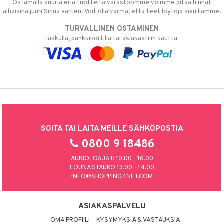
Ostamalla suuria eriä tuotteita varastoomme voimme pitää hinnat
alhaisina juuri Sinua varten! Voit olla varma, että teet löytöjä sivuillamme.
TURVALLINEN OSTAMINEN
laskulla, pankkikortilla tai asiakastilin kautta
SOITA TAI LAITA MEILLE SÄHKÖPOSTIA
0800 9 18486
AUKIOLOAJAT: 10.00 - 16.00
LOUNASTAUKO 13.00 - 14.00
INFO@SHOPPING4NET.COM
ASIAKASPALVELU
OMA PROFIILI
KYSYMYKSIÄ & VASTAUKSIA