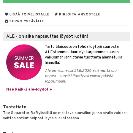
siväri
ksukynttilät &
koistuotteet
sväri
inkotuotteet
sit
mit
otteita
onetuoksut
LISÄÄ TOIVELISTALLE
KIRJOITA ARVOSTELU
t Set
toaineet
koistuotteet
er shave balm
ko
onhoito
KERRO YSTÄVÄLLE
talosuihke
eruskettavat tuotteet
toilu
eruskettavat tuotteet
er shave lotion
inkotuotteet
ALE - on aika napsauttaa löydöt kotiin!
kojen hoito
kölaitteet
vovoiteet
 de cologne
dorantit
linssit
Tartu tilaisuuteen tehdä löytöjä suuresta
vojen poisto
mpoot
metiikkalaukkuja
 de toilette
koistuotteet
UE
ALEstamme. Juuri nyt tarjoamme suuren
valikoiman jännittäviä tuotteita alennetuilla
ien hoito
vikkeita
rinta
japakkaukset
eruskettavat tuotteet
e
hinnoilla!
spalvelu
rinta
japakkaus
vojen poisto
Ale on voimassa 31.8.2026 asti mutta ole
 10
 System
ksiä & vastauksia
nopea - suosikkituotteesi voivat päästä
pytuotteita
amiot
ien hoito
he 1: Puhdistus
loppumaan!
ito
tuotetta
hkugeelit & saippuat
Näe kaikki ale-löydöt »
ranajotuotteet
hkugeelit & saippuat
he 2: Kirkastus
ien- ja Vartalonhoito
 verkkokaupasta
taloöljyt
ta & Viikset
talovoiteet
he 3: Kosteutus
teudenhoito
likiilto
t
Tuotetieto
talovoiteet
distaminen
rinta ja naamiot
lipuna
matics Elixir
o
Toe Separator BaBylissiltä on mahtava apuväline jonka avulla voidaan
välttää sotkut helposti kynsiä lakattaessa.
rumit
distus
ltenrajausväri
yx
inkosuoja
mänympärysvoiteet
rumit