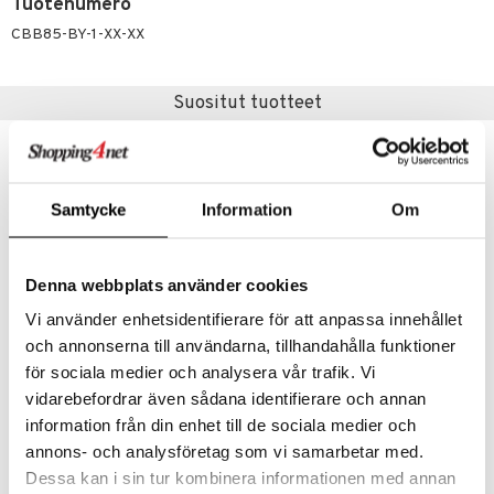
makarvat
nique Happy
aihetta Miehille
Tuotenumero
CBB85-BY-1-XX-XX
mien/Huulten Hoito
miväri
nique Happy For Men
nhoito
kkisiveltmit
kastus
Suositut tuotteet
kkivoide
teutus & Soujaus
tevoide
ranajo & Ihonpuhdistus
justusvoide
Samtycke
Information
Om
kipuna
teri
Denna webbplats använder cookies
siväri
Vi använder enhetsidentifierare för att anpassa innehållet
mänrajauskynät
och annonserna till användarna, tillhandahålla funktioner
för sociala medier och analysera vår trafik. Vi
Refillable Travel Pack
Brushworks HD Jade Roller
vidarebefordrar även sådana identifierare och annan
VADECO
BRUSHWORKS
information från din enhet till de sociala medier och
4,99
12,95
€
€
annons- och analysföretag som vi samarbetar med.
Dessa kan i sin tur kombinera informationen med annan