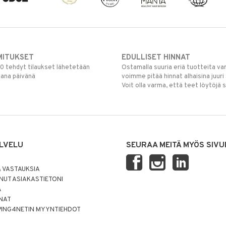
MITUKSET
EDULLISET HINNAT
00 tehdyt tilaukset lähetetään
Ostamalla suuria eriä tuotteita 
mana päivänä
voimme pitää hinnat alhaisina juuri
Voit olla varma, että teet löytöjä 
LVELU
SEURAA MEITÄ MYÖS SIVU
 VASTAUKSIA
UT ASIAKASTIETONI
Ä
NNAT
PING4NETIN MYYNTIEHDOT