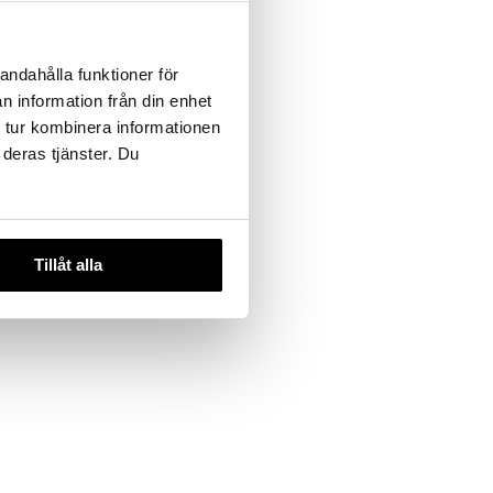
andahålla funktioner för
n information från din enhet
 tur kombinera informationen
 deras tjänster. Du
Tillåt alla