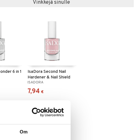
Vinkkejä sinulle
onder 6 in 1
IsaDora Second Nail
Hardener & Nail Shield
ISADORA
7,94
€
Om