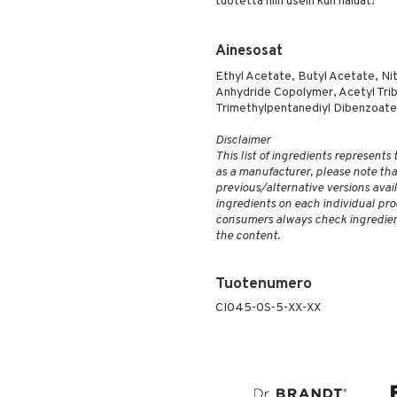
tuotetta niin usein kun haluat!
Ainesosat
Ethyl Acetate, Butyl Acetate, Nit
Anhydride Copolymer, Acetyl Trib
Trimethylpentanediyl Dibenzoate,
Disclaimer
This list of ingredients represents
as a manufacturer, please note that
previous/alternative versions availa
ingredients on each individual pro
consumers always check ingredient
the content.
Tuotenumero
CI045-0S-5-XX-XX