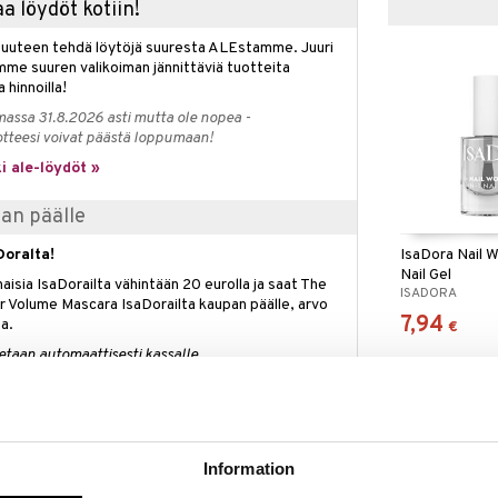
a löydöt kotiin!
isuuteen tehdä löytöjä suuresta ALEstamme. Juuri
mme suuren valikoiman jännittäviä tuotteita
a hinnoilla!
massa 31.8.2026 asti mutta ole nopea -
otteesi voivat päästä loppumaan!
i ale-löydöt »
pan päälle
IsaDora Nail W
Doralta!
Nail Gel
naisia IsaDorailta vähintään 20 eurolla ja saat The
ISADORA
r Volume Mascara IsaDorailta kaupan päälle, arvo
7,94
a.
€
etaan automaattisesti kassalle.
voimassa niin kauan kuin tuotteita riittää.
Information
lish on monitoiminnallinen kynsituote, jossa on sekä
televa kynsilakka ja kestävä lopputulos. Tulet