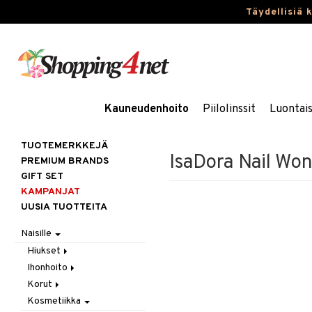
Täydellisiä 
Kauneudenhoito
Piilolinssit
Luontai
TUOTEMERKKEJÄ
IsaDora Nail Wond
PREMIUM BRANDS
GIFT SET
KAMPANJAT
UUSIA TUOTTEITA
Naisille
Hiukset
Ihonhoito
Gift Set
Korut
Harjat / Kammat
Aurinkotuotteet
Kosmetiikka
Hiuskuurit
Erikoistuotteet
Kaulakorut