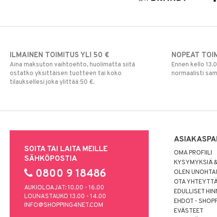
ILMAINEN TOIMITUS YLI 50 €
NOPEAT TOI
Aina maksuton vaihtoehto, huolimatta siitä
Ennen kello 13.
ostatko yksittäisen tuotteen tai koko
normaalisti sa
tilauksellesi joka ylittää 50 €.
ASIAKASPA
SOITA TAI LAITA MEILLE
OMA PROFIILI
SÄHKÖPOSTIA
KYSYMYKSIÄ &
0800 9 18486
OLEN UNOHTAN
OTA YHTEYTT
AUKIOLOAJAT: 10.00 - 16.00
EDULLISET HI
LOUNASTAUKO 13.00 - 14.00
EHDOT - SHOP
INFO@SHOPPING4NET.COM
EVÄSTEET