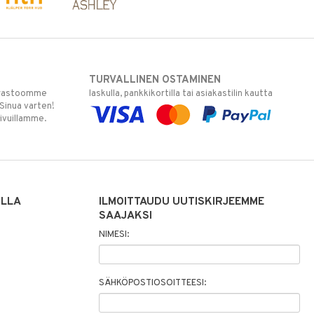
TURVALLINEN OSTAMINEN
varastoomme
laskulla, pankkikortilla tai asiakastilin kautta
 Sinua varten!
sivuillamme.
ILLA
ILMOITTAUDU UUTISKIRJEEMME
SAAJAKSI
NIMESI:
SÄHKÖPOSTIOSOITTEESI: