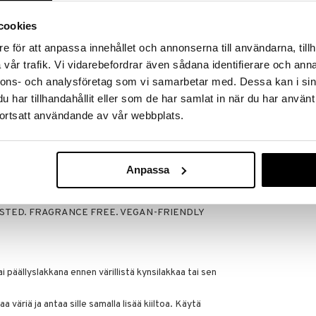
ja käytännöllistä on käyttää tätä kulutusta kestävää
cookies
ii aluslakkana, päällyslakkana ja jopa läpinäkyvänä
e för att anpassa innehållet och annonserna till användarna, tillh
isää kiiltoa. Nail Wonder suojaa kynsien pintaa ja antaa
vår trafik. Vi vidarebefordrar även sådana identifierare och anna
nnons- och analysföretag som vi samarbetar med. Dessa kan i sin
n matkustaessa – monitoiminnallinen
har tillhandahållit eller som de har samlat in när du har använt
ortsatt användande av vår webbplats.
eessa – pohjalakka, päällyslakka ja kiiltävä
 kiiltävät ja terveet kynnet
Anpassa
aa pitkäaikaisen tuloksen – aivan selvästi
ESTED. FRAGRANCE FREE. VEGAN-FRIENDLY
tai päällyslakkana ennen värillistä kynsilakkaa tai sen
a väriä ja antaa sille samalla lisää kiiltoa. Käytä