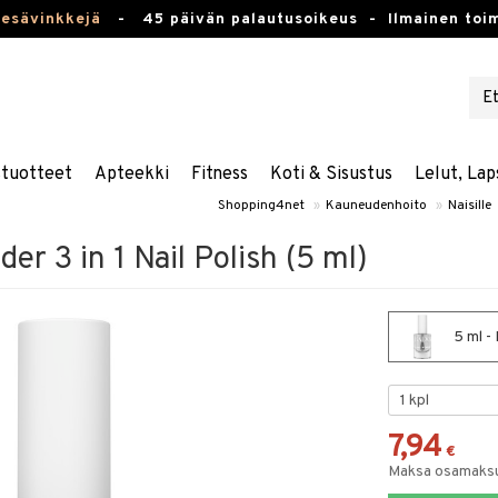
kesävinkkejä
-
45 päivän palautusoikeus -
Ilmainen toim
stuotteet
Apteekki
Fitness
Koti & Sisustus
Lelut, Lap
Shopping4net
»
Kauneudenhoito
»
Naisille
er 3 in 1 Nail Polish (5 ml)
5 ml - 
7,94
€
Maksa osamaksul