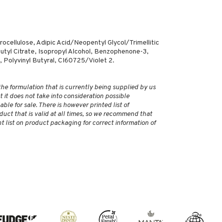
rocellulose, Adipic Acid/Neopentyl Glycol/Trimellitic
utyl Citrate, Isopropyl Alcohol, Benzophenone-3,
 Polyvinyl Butyral, CI60725/Violet 2.
 the formulation that is currently being supplied by us
 it does not take into consideration possible
ble for sale. There is however printed list of
duct that is valid at all times, so we recommend that
 list on product packaging for correct information of