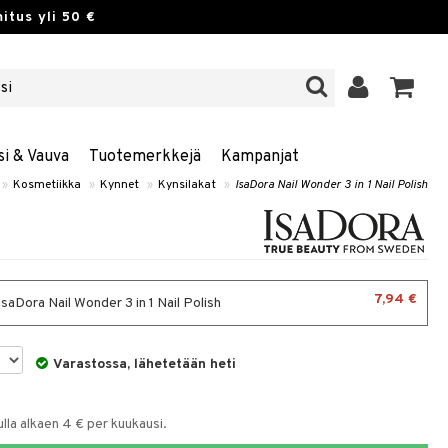
itus yli 50 €
si & Vauva
Tuotemerkkejä
Kampanjat
»
Kosmetiikka
»
Kynnet
»
Kynsilakat
»
IsaDora Nail Wonder 3 in 1 Nail Polish
7,94 €
IsaDora Nail Wonder 3 in 1 Nail Polish
Varastossa, lähetetään heti
la alkaen 4 € per kuukausi.