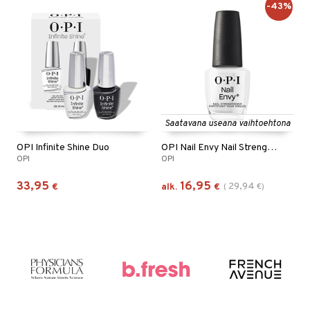
-43%
Saatavana useana vaihtoehtona
OPI Infinite Shine Duo
OPI Nail Envy Nail Strengthener
OPI
OPI
33,95
16,95
29,94
€
alk.
€
(
€
)