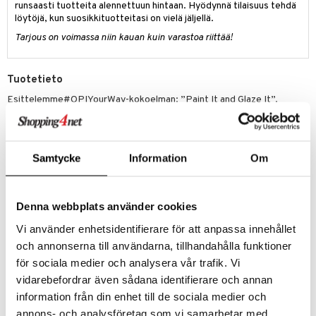
runsaasti tuotteita alennettuun hintaan. Hyödynnä tilaisuus tehdä
löytöjä, kun suosikkituotteitasi on vielä jäljellä.
Tarjous on voimassa niin kauan kuin varastoa riittää!
Tuotetieto
Esittelemme#OPIYourWay-kokoelman: ”Paint It and Glaze It”.
Uusi OPI Your Way -kokoelma keväälle 2024 sisältää täysin
muokattavan paletin hohtavia ja kimaltelevia sävyjä, jotka on
suunniteltu kerrostettaviksi päällekkäin luoden loputtomasti
henkilökohtaisia värivaihtoehtoja.
Samtycke
Information
Om
OPI:n Infinite Shine on kolmivaiheinen kynsilakka, joka kestää pitkään
ja antaa geelimäisen kiillon, joka kestää 11 päivää. Käytä Infinite Shine
Primeria ja Infinite Shine Glossia pidemmän kestävyyden luomiseen.
Denna webbplats använder cookies
How to paint it and glaze it:
Vi använder enhetsidentifierare för att anpassa innehållet
Vaihe 1: Valmistele kynsi ja levitä Base Coat. Valitse sitten haluamasi
och annonserna till användarna, tillhandahålla funktioner
kermainen sävy pohjaksi.
för sociala medier och analysera vår trafik. Vi
Vaihe 2: Levitä jokin hohtavista ja kimaltelevista sävyistä kermaisen
vidarebefordrar även sådana identifierare och annan
sävyn päälle.
information från din enhet till de sociala medier och
Geelimäinen kestävyys ja kiilto jopa 11 päivää.
annons- och analysföretag som vi samarbetar med.