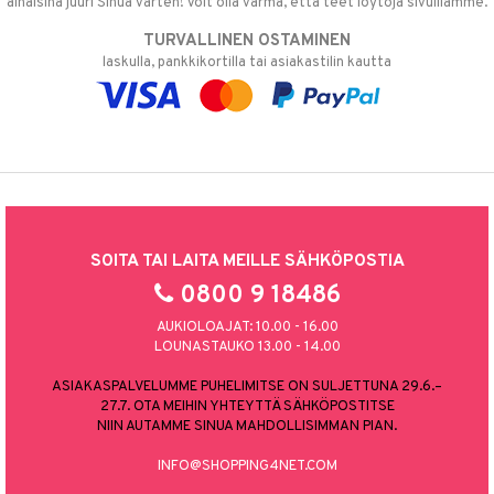
alhaisina juuri Sinua varten! Voit olla varma, että teet löytöjä sivuillamme.
TURVALLINEN OSTAMINEN
laskulla, pankkikortilla tai asiakastilin kautta
SOITA TAI LAITA MEILLE SÄHKÖPOSTIA
0800 9 18486
AUKIOLOAJAT: 10.00 - 16.00
LOUNASTAUKO 13.00 - 14.00
ASIAKASPALVELUMME PUHELIMITSE ON SULJETTUNA 29.6.–
27.7. OTA MEIHIN YHTEYTTÄ SÄHKÖPOSTITSE
NIIN AUTAMME SINUA MAHDOLLISIMMAN PIAN.
INFO@SHOPPING4NET.COM