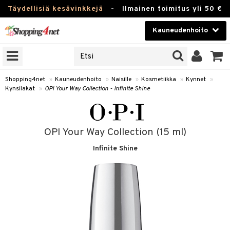
Täydellisiä kesävinkkejä
-
Ilmainen toimitus yli 50 €
Kauneudenhoito
ERKKEJÄ
Kauneudenhoito
M BRANDS
T
Piilolinssit
Shopping4net
»
Kauneudenhoito
»
Naisille
»
Kosmetiikka
»
Kynnet
»
Kynsilakat
»
OPI Your Way Collection - Infinite Shine
JAT
Luontaistuotteet
UOTTEITA
Apteekki
OPI Your Way Collection (15 ml)
Fitness
Infinite Shine
t
Koti & Sisustus
t Set
ito
Lelut, Lapsi & Vauva
jat / Kammat
inkotuotteet
Tuotemerkkejä
skuurit
koistuotteet
lakorut
iikka
Kampanjat
stenlähtö
eruskettavat tuotteet
vakorut
t Set