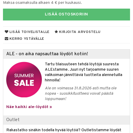
lipuna
matics Elixir
o
Maksa osamaksulla alkaen 4 € per kuukausi.
rumit
distus
ltenrajausväri
yx
inkosuoja
LISÄÄ OSTOSKORIIN
mänympärysvoiteet
rumit
makarvat
nique Happy
aihetta Miehille
mien/Huulten Hoito
miväri
nique Happy For Men
nhoito
LISÄÄ TOIVELISTALLE
KIRJOITA ARVOSTELU
KERRO YSTÄVÄLLE
kkisiveltmit
kastus
kkivoide
teutus & Soujaus
ALE - on aika napsauttaa löydöt kotiin!
tevoide
ranajo & Ihonpuhdistus
Tartu tilaisuuteen tehdä löytöjä suuresta
ALEstamme. Juuri nyt tarjoamme suuren
justusvoide
valikoiman jännittäviä tuotteita alennetuilla
hinnoilla!
kipuna
Ale on voimassa 31.8.2026 asti mutta ole
teri
nopea - suosikkituotteesi voivat päästä
loppumaan!
siväri
Näe kaikki ale-löydöt »
mänrajauskynät
Outlet
Rakastatko sinäkin todella hyvää löytöä? Outletistamme löydät