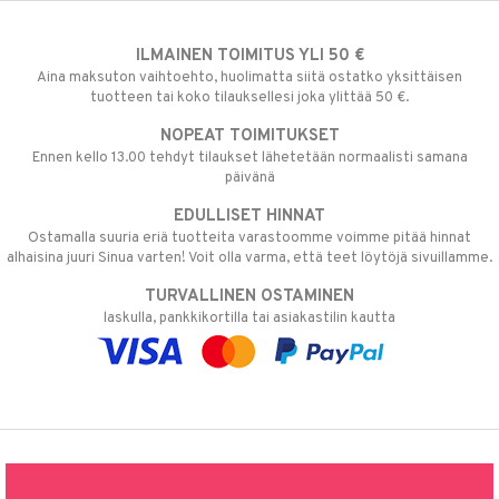
ILMAINEN TOIMITUS YLI 50 €
Aina maksuton vaihtoehto, huolimatta siitä ostatko yksittäisen
tuotteen tai koko tilauksellesi joka ylittää 50 €.
NOPEAT TOIMITUKSET
Ennen kello 13.00 tehdyt tilaukset lähetetään normaalisti samana
päivänä
EDULLISET HINNAT
Ostamalla suuria eriä tuotteita varastoomme voimme pitää hinnat
alhaisina juuri Sinua varten! Voit olla varma, että teet löytöjä sivuillamme.
TURVALLINEN OSTAMINEN
laskulla, pankkikortilla tai asiakastilin kautta