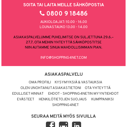
SOITA TAI LAITA MEILLE SÄHKÖPOSTIA
0800 9 18486
AUKIOLOAJAT: 10.00 - 16.00
LOUNASTAUKO 13.00 - 14.00
ASIAKASPALVELUMME PUHELIMITSE ON SULJETTUNA 29.6.–
27.7. OTA MEIHIN YHTEYTTÄ SÄHKÖPOSTITSE
NIIN AUTAMME SINUA MAHDOLLISIMMAN PIAN.
INFO@SHOPPING4NET.COM
ASIAKASPALVELU
OMA PROFIILI
KYSYMYKSIÄ & VASTAUKSIA
OLEN UNOHTANUT ASIAKASTIETONI
OTA YHTEYTTÄ
EDULLISET HINNAT
EHDOT - SHOPPING4NETIN MYYNTIEHDOT
EVÄSTEET
HENKILÖTIETOJEN SUOJAUS
KUMPPANIKSI
SHOPPING4NET
SEURAA MEITÄ MYÖS SIVUILLA