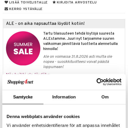
lipuna
matics Elixir
o
LISÄÄ TOIVELISTALLE
KIRJOITA ARVOSTELU
rumit
distus
KERRO YSTÄVÄLLE
ltenrajausväri
yx
inkosuoja
mänympärysvoiteet
rumit
makarvat
nique Happy
aihetta Miehille
ALE - on aika napsauttaa löydöt kotiin!
mien/Huulten Hoito
miväri
nique Happy For Men
nhoito
Tartu tilaisuuteen tehdä löytöjä suuresta
ALEstamme. Juuri nyt tarjoamme suuren
kkisiveltmit
kastus
valikoiman jännittäviä tuotteita alennetuilla
kkivoide
hinnoilla!
teutus & Soujaus
Ale on voimassa 31.8.2026 asti mutta ole
tevoide
ranajo & Ihonpuhdistus
nopea - suosikkituotteesi voivat päästä
loppumaan!
justusvoide
Näe kaikki ale-löydöt »
kipuna
Outlet
teri
Samtycke
Information
Om
Rakastatko sinäkin todella hyvää löytöä? Outletistamme löydät
siväri
runsaasti tuotteita alennettuun hintaan. Hyödynnä tilaisuus tehdä
mänrajauskynät
löytöjä, kun suosikkituotteitasi on vielä jäljellä.
Tarjous on voimassa niin kauan kuin varastoa riittää!
Denna webbplats använder cookies
Vi använder enhetsidentifierare för att anpassa innehållet