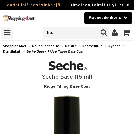
Täydellisiä kesävinkkejä
-
Ilmainen toimitus yli 50 €
Kauneudenhoito
ERKKEJÄ
Kauneudenhoito
M BRANDS
T
Piilolinssit
Shopping4net
»
Kauneudenhoito
»
Naisille
»
Kosmetiikka
»
Kynnet
»
Kynsilakat
»
Seche Base - Ridge Filling Base Coat
JAT
Luontaistuotteet
UOTTEITA
Apteekki
Seche Base (15 ml)
Fitness
Ridge Filling Base Coat
t
Koti & Sisustus
t Set
ito
Lelut, Lapsi & Vauva
jat / Kammat
inkotuotteet
Tuotemerkkejä
skuurit
koistuotteet
lakorut
iikka
Kampanjat
stenlähtö
eruskettavat tuotteet
vakorut
t Set