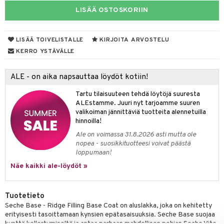
LISÄÄ OSTOSKORIIN
mivärit
 de toilette
inkotuotteet
t
sienhoito
japakkaukset
dorantit
stenlähtö
sasto
ito
iikkalaukkuja
LISÄÄ TOIVELISTALLE
KIRJOITA ARVOSTELU
siväri
ksukynttilät &
koistuotteet
sväri
inkotuotteet
sit
mit
otteita
KERRO YSTÄVÄLLE
onetuoksut
t Set
toaineet
koistuotteet
er shave balm
ko
onhoito
talosuihke
ALE - on aika napsauttaa löydöt kotiin!
eruskettavat tuotteet
toilu
eruskettavat tuotteet
er shave lotion
inkotuotteet
Tartu tilaisuuteen tehdä löytöjä suuresta
kojen hoito
kölaitteet
vovoiteet
 de cologne
dorantit
linssit
ALEstamme. Juuri nyt tarjoamme suuren
valikoiman jännittäviä tuotteita alennetuilla
vojen poisto
mpoot
metiikkalaukkuja
 de toilette
koistuotteet
UE
hinnoilla!
ien hoito
vikkeita
rinta
japakkaukset
eruskettavat tuotteet
Ale on voimassa 31.8.2026 asti mutta ole
e
spalvelu
nopea - suosikkituotteesi voivat päästä
rinta
japakkaus
vojen poisto
loppumaan!
 10
 System
ksiä & vastauksia
Näe kaikki ale-löydöt »
pytuotteita
amiot
ien hoito
he 1: Puhdistus
ito
tuotetta
hkugeelit & saippuat
ranajotuotteet
hkugeelit & saippuat
he 2: Kirkastus
ien- ja Vartalonhoito
Tuotetieto
 verkkokaupasta
taloöljyt
ta & Viikset
talovoiteet
he 3: Kosteutus
Seche Base - Ridge Filling Base Coat on aluslakka, joka on kehitetty
teudenhoito
likiilto
t
erityisesti tasoittamaan kynsien epätasaisuuksia. Seche Base suojaa
talovoiteet
distaminen
rinta ja naamiot
kynttä kellertymiseltä ja antaa parhaan mahdollisen pohjan Seche Vite