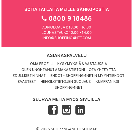
SOITA TAI LAITA MEILLE SÄHKÖPOSTIA
0800 9 18486
AUKIOLOAJAT: 10.00 - 16.00
LOUNASTAUKO 13.00 - 14.00
INFO@SHOPPING4NET.COM
ASIAKASPALVELU
OMA PROFIILI
KYSYMYKSIÄ & VASTAUKSIA
OLEN UNOHTANUT ASIAKASTIETONI
OTA YHTEYTTÄ
EDULLISET HINNAT
EHDOT - SHOPPING4NETIN MYYNTIEHDOT
EVÄSTEET
HENKILÖTIETOJEN SUOJAUS
KUMPPANIKSI
SHOPPING4NET
SEURAA MEITÄ MYÖS SIVUILLA
© 2026 SHOPPING4NET
•
SITEMAP