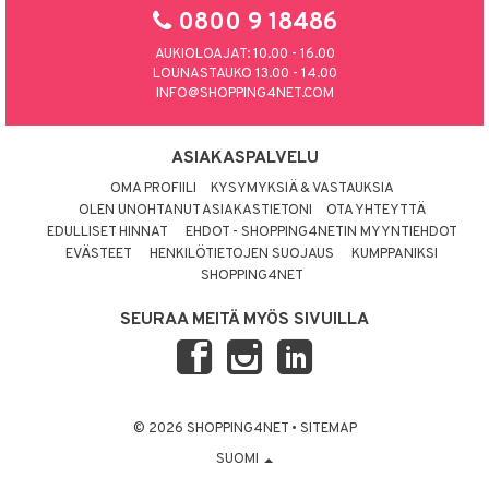
0800 9 18486
AUKIOLOAJAT: 10.00 - 16.00
LOUNASTAUKO 13.00 - 14.00
INFO@SHOPPING4NET.COM
ASIAKASPALVELU
OMA PROFIILI
KYSYMYKSIÄ & VASTAUKSIA
OLEN UNOHTANUT ASIAKASTIETONI
OTA YHTEYTTÄ
EDULLISET HINNAT
EHDOT - SHOPPING4NETIN MYYNTIEHDOT
EVÄSTEET
HENKILÖTIETOJEN SUOJAUS
KUMPPANIKSI
SHOPPING4NET
SEURAA MEITÄ MYÖS SIVUILLA
© 2026 SHOPPING4NET
•
SITEMAP
SUOMI