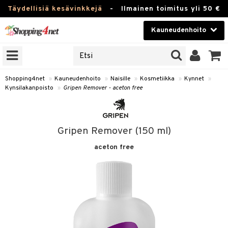
Täydellisiä kesävinkkejä
-
Ilmainen toimitus yli 50 €
Kauneudenhoito
ERKKEJÄ
Kauneudenhoito
M BRANDS
T
Piilolinssit
Shopping4net
»
Kauneudenhoito
»
Naisille
»
Kosmetiikka
»
Kynnet
»
Kynsilakanpoisto
»
Gripen Remover - aceton free
JAT
Luontaistuotteet
UOTTEITA
Apteekki
Gripen Remover (150 ml)
Fitness
aceton free
t
Koti & Sisustus
t Set
ito
Lelut, Lapsi & Vauva
jat / Kammat
inkotuotteet
Tuotemerkkejä
skuurit
koistuotteet
lakorut
iikka
Kampanjat
stenlähtö
eruskettavat tuotteet
vakorut
t Set