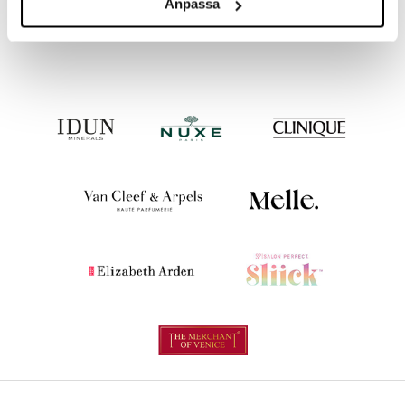
Anpassa
3,99
6,95
€
€