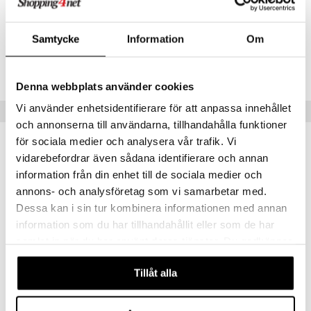
lipuna
matics Elixir
o
kuivattamatta.
rumit
distus
ltenrajausväri
yx
inkosuoja
Samtycke
Information
Om
mänympärysvoiteet
rumit
makarvat
nique Happy
Tuotenumero
aihetta Miehille
CGRI2-YN-150-XX-XX
mien/Huulten Hoito
miväri
nique Happy For Men
nhoito
Denna webbplats använder cookies
kkisiveltmit
kastus
Vi använder enhetsidentifierare för att anpassa innehållet
Vinkkejä sinulle
kkivoide
teutus & Soujaus
och annonserna till användarna, tillhandahålla funktioner
för sociala medier och analysera vår trafik. Vi
tevoide
ranajo & Ihonpuhdistus
vidarebefordrar även sådana identifierare och annan
justusvoide
information från din enhet till de sociala medier och
kipuna
annons- och analysföretag som vi samarbetar med.
Dessa kan i sin tur kombinera informationen med annan
teri
information som du har tillhandahållit eller som de har
siväri
samlat in när du har använt deras tjänster. Du godkänner
våra cookies vid fortsatt användande av vår webbplats.
mänrajauskynät
Tillåt alla
Gripen Aceton - with oil
Gripen Dip & Twist Remover
GRIPEN
GRIPEN