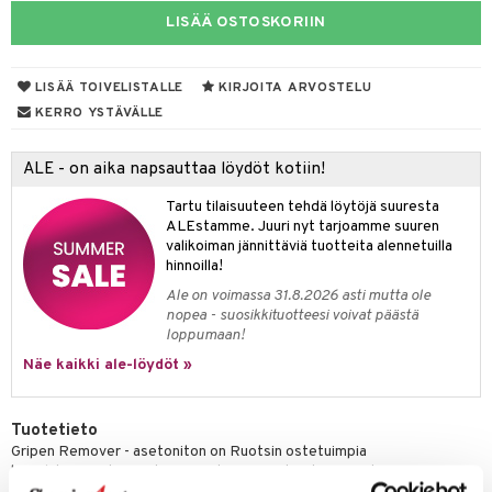
LISÄÄ OSTOSKORIIN
mivärit
 de toilette
inkotuotteet
t
sienhoito
japakkaukset
dorantit
stenlähtö
sasto
ito
iikkalaukkuja
LISÄÄ TOIVELISTALLE
KIRJOITA ARVOSTELU
siväri
ksukynttilät &
koistuotteet
sväri
inkotuotteet
sit
mit
otteita
KERRO YSTÄVÄLLE
onetuoksut
t Set
toaineet
koistuotteet
er shave balm
ko
onhoito
talosuihke
ALE - on aika napsauttaa löydöt kotiin!
eruskettavat tuotteet
toilu
eruskettavat tuotteet
er shave lotion
inkotuotteet
Tartu tilaisuuteen tehdä löytöjä suuresta
kojen hoito
kölaitteet
vovoiteet
 de cologne
dorantit
linssit
ALEstamme. Juuri nyt tarjoamme suuren
valikoiman jännittäviä tuotteita alennetuilla
vojen poisto
mpoot
metiikkalaukkuja
 de toilette
koistuotteet
UE
hinnoilla!
ien hoito
vikkeita
rinta
japakkaukset
eruskettavat tuotteet
Ale on voimassa 31.8.2026 asti mutta ole
e
spalvelu
nopea - suosikkituotteesi voivat päästä
rinta
japakkaus
vojen poisto
loppumaan!
 10
 System
ksiä & vastauksia
Näe kaikki ale-löydöt »
pytuotteita
amiot
ien hoito
he 1: Puhdistus
ito
tuotetta
hkugeelit & saippuat
ranajotuotteet
hkugeelit & saippuat
he 2: Kirkastus
ien- ja Vartalonhoito
Tuotetieto
 verkkokaupasta
taloöljyt
ta & Viikset
talovoiteet
he 3: Kosteutus
Gripen Remover - asetoniton on Ruotsin ostetuimpia
teudenhoito
likiilto
t
kynsilakanpoistoaineita. Se on täysin asetoniton, poistaen
talovoiteet
distaminen
rinta ja naamiot
tehokkaasti kynsilakan, miellyttävällä tuoksulla ja kynsiä