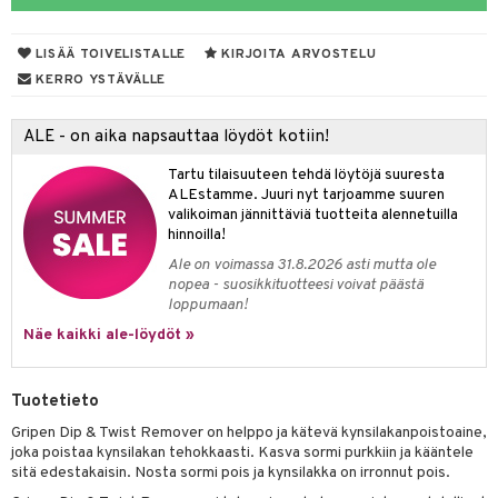
mivärit
 de toilette
inkotuotteet
t
LISÄÄ TOIVELISTALLE
KIRJOITA ARVOSTELU
sienhoito
japakkaukset
dorantit
stenlähtö
sasto
ito
iikkalaukkuja
KERRO YSTÄVÄLLE
siväri
ksukynttilät &
koistuotteet
sväri
inkotuotteet
sit
mit
otteita
onetuoksut
ALE - on aika napsauttaa löydöt kotiin!
t Set
toaineet
koistuotteet
er shave balm
ko
onhoito
talosuihke
Tartu tilaisuuteen tehdä löytöjä suuresta
eruskettavat tuotteet
toilu
eruskettavat tuotteet
er shave lotion
inkotuotteet
ALEstamme. Juuri nyt tarjoamme suuren
valikoiman jännittäviä tuotteita alennetuilla
kojen hoito
kölaitteet
vovoiteet
 de cologne
dorantit
linssit
hinnoilla!
vojen poisto
mpoot
metiikkalaukkuja
 de toilette
koistuotteet
UE
Ale on voimassa 31.8.2026 asti mutta ole
nopea - suosikkituotteesi voivat päästä
ien hoito
vikkeita
rinta
japakkaukset
eruskettavat tuotteet
e
loppumaan!
spalvelu
rinta
Näe kaikki ale-löydöt »
japakkaus
vojen poisto
 10
 System
ksiä & vastauksia
pytuotteita
amiot
ien hoito
he 1: Puhdistus
ito
tuotetta
Tuotetieto
hkugeelit & saippuat
ranajotuotteet
hkugeelit & saippuat
he 2: Kirkastus
ien- ja Vartalonhoito
Gripen Dip & Twist Remover on helppo ja kätevä kynsilakanpoistoaine,
 verkkokaupasta
taloöljyt
ta & Viikset
talovoiteet
joka poistaa kynsilakan tehokkaasti. Kasva sormi purkkiin ja kääntele
he 3: Kosteutus
teudenhoito
likiilto
t
sitä edestakaisin. Nosta sormi pois ja kynsilakka on irronnut pois.
talovoiteet
distaminen
rinta ja naamiot