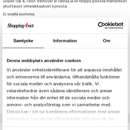
lipuna
matics Elixir
o
Gripen Dip & Twist Remover ei tahraa ja on helppo poistaa mahdolliset
yksittäiset virhelakkaukset kynsistä.
rumit
distus
ltenrajausväri
yx
inkosuoja
Ei sisällä asetonia.
mänympärysvoiteet
rumit
makarvat
nique Happy
aihetta Miehille
Käyttö
mien/Huulten Hoito
miväri
nique Happy For Men
nhoito
Kasta sormi kerrallaan purkkiin ja kääntele, kunnes kynsilakka on
kokonaan poissa. Pese kädet saippualla ja haalealla vedellä käytön
kkisiveltmit
kastus
Samtycke
Information
Om
jälkeen
kkivoide
teutus & Soujaus
Ainesosat
Ethyl Acetate, Propylene Carbonate, Propyleneglycol, Isopropyl
tevoide
ranajo & Ihonpuhdistus
Denna webbplats använder cookies
Myristate.
justusvoide
Vi använder enhetsidentifierare för att anpassa innehållet
Please note that ingredients may change from time to time. You will find
och annonserna till användarna, tillhandahålla funktioner
an updated list of ingredients on the package.
kipuna
för sociala medier och analysera vår trafik. Vi
teri
vidarebefordrar även sådana identifierare och annan
Tuotenumero
information från din enhet till de sociala medier och
siväri
CGRI3-YN-75-XX-XX
annons- och analysföretag som vi samarbetar med.
mänrajauskynät
Dessa kan i sin tur kombinera informationen med annan
Vinkkejä sinulle
information som du har tillhandahållit eller som de har
samlat in när du har använt deras tjänster. Du godkänner