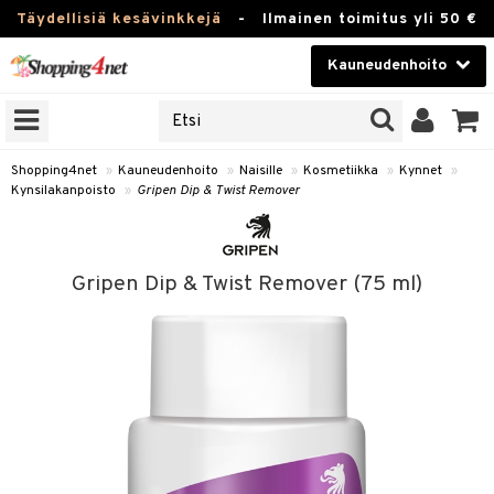
Täydellisiä kesävinkkejä
-
Ilmainen toimitus yli 50 €
Kauneudenhoito
ERKKEJÄ
Kauneudenhoito
M BRANDS
T
Piilolinssit
Shopping4net
»
Kauneudenhoito
»
Naisille
»
Kosmetiikka
»
Kynnet
»
Kynsilakanpoisto
»
Gripen Dip & Twist Remover
JAT
Luontaistuotteet
UOTTEITA
Apteekki
Gripen Dip & Twist Remover (75 ml)
Fitness
t
Koti & Sisustus
t Set
ito
Lelut, Lapsi & Vauva
jat / Kammat
inkotuotteet
Tuotemerkkejä
skuurit
koistuotteet
lakorut
iikka
Kampanjat
stenlähtö
eruskettavat tuotteet
vakorut
t Set