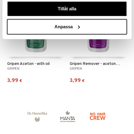
våra cookies vid fortsatt användande av vår webbplats.
Tillåt alla
Anpassa
Gripen Aceton - with oil
Gripen Remover - aceton free
GRIPEN
GRIPEN
3,99
3,99
€
€