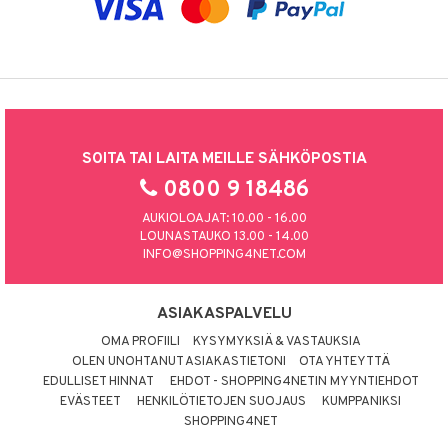
SOITA TAI LAITA MEILLE SÄHKÖPOSTIA
0800 9 18486
AUKIOLOAJAT: 10.00 - 16.00
LOUNASTAUKO 13.00 - 14.00
INFO@SHOPPING4NET.COM
ASIAKASPALVELU
OMA PROFIILI
KYSYMYKSIÄ & VASTAUKSIA
OLEN UNOHTANUT ASIAKASTIETONI
OTA YHTEYTTÄ
EDULLISET HINNAT
EHDOT - SHOPPING4NETIN MYYNTIEHDOT
EVÄSTEET
HENKILÖTIETOJEN SUOJAUS
KUMPPANIKSI
SHOPPING4NET