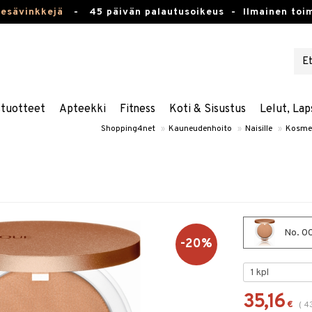
kesävinkkejä
-
45 päivän palautusoikeus -
Ilmainen toim
stuotteet
Apteekki
Fitness
Koti & Sisustus
Lelut, Lap
Shopping4net
»
Kauneudenhoito
»
Naisille
»
Kosmet
No. 00
-20%
35,16
€
(
4