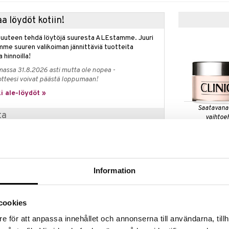
a löydöt kotiin!
isuuteen tehdä löytöjä suuresta ALEstamme. Juuri
mme suuren valikoiman jännittäviä tuotteita
a hinnoilla!
massa 31.8.2026 asti mutta ole nopea -
otteesi voivat päästä loppumaan!
i ale-löydöt »
Saatavana
ta
vaihtoe
Blended Face
n asiantuntemuksen tehokkaisiin tuotteisiin
 allergiatestattuihin ja hajusteettomiin
CLINIQUE
aikkea ihonhoidosta ja meikistä tuoksuihin –
loksia ja hellävaraisen kokemuksen iholle.
44,95
€
Information
, tai niin kauan kuin tuotteita riittää.
cookies
e för att anpassa innehållet och annonserna till användarna, tillh
der Bronzer on kevyt, öljytön aurinkopuuteri, joka
n hehkun.