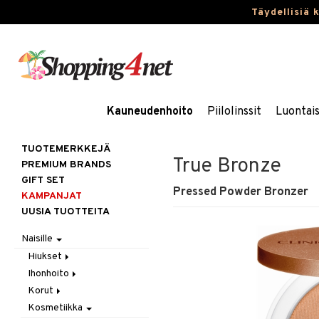
Täydellisiä 
Kauneudenhoito
Piilolinssit
Luontai
TUOTEMERKKEJÄ
True Bronze
PREMIUM BRANDS
GIFT SET
Pressed Powder Bronzer
KAMPANJAT
UUSIA TUOTTEITA
Naisille
Hiukset
Ihonhoito
Gift Set
Korut
Harjat / Kammat
Aurinkotuotteet
Kosmetiikka
Hiuskuurit
Erikoistuotteet
Kaulakorut