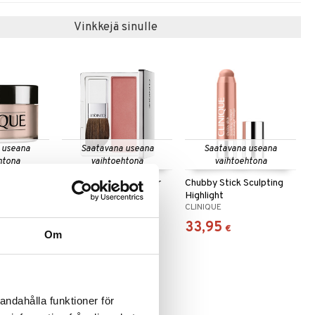
Vinkkejä sinulle
 useana
Saatavana useana
Saatavana useana
htona
vaihtoehtona
vaihtoehtona
 Powder
Blushing Blush Powder
Chubby Stick Sculpting
Blush
Highlight
CLINIQUE
CLINIQUE
38,96
33,95
€
€
Om
andahålla funktioner för