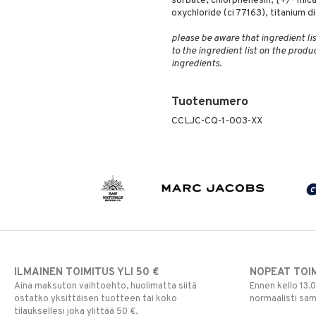
sorbate, chlorphenesin, [+/- mica
oxychloride (ci 77163), titanium d
please be aware that ingredient lis
to the ingredient list on the produ
ingredients.
Tuotenumero
CCLJC-CQ-1-003-XX
ILMAINEN TOIMITUS YLI 50 €
NOPEAT TOI
Aina maksuton vaihtoehto, huolimatta siitä
Ennen kello 13.
ostatko yksittäisen tuotteen tai koko
normaalisti sa
tilauksellesi joka ylittää 50 €.