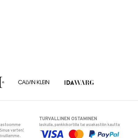
TURVALLINEN OSTAMINEN
varastoomme
laskulla, pankkikortilla tai asiakastilin kautta
 Sinua varten!
sivuillamme.