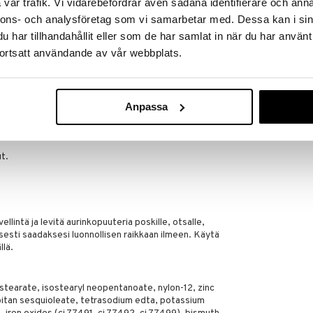
vår trafik. Vi vidarebefordrar även sådana identifierare och anna
 kerrostaa halutun intensiteetin saavuttamiseksi, ja
nnons- och analysföretag som vi samarbetar med. Dessa kan i sin
säksi aurinkopuuteri on erittäin helppo sekoittaa ja
har tillhandahållit eller som de har samlat in när du har använt
, luonnollisimman ja auringon suuteleman hehkun –
ortsatt användande av vår webbplats.
Clinique Blush
CLINIQUE
Anpassa
36,95
€
teleman hehkun ja on helppo häivyttää ja kerrostaa.
t.
lintä ja levitä aurinkopuuteria poskille, otsalle,
isesti saadaksesi luonnollisen raikkaan ilmeen. Käytä
llä.
l stearate, isostearyl neopentanoate, nylon-12, zinc
rbitan sesquioleate, tetrasodium edta, potassium