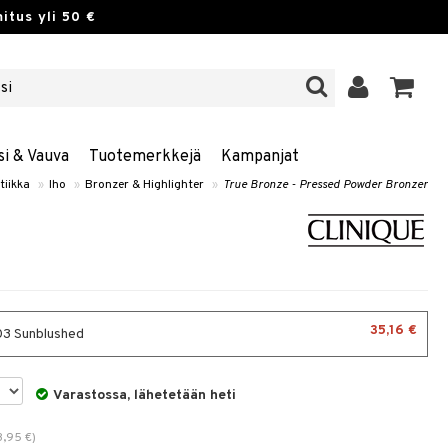
itus yli 50 €
si & Vauva
Tuotemerkkejä
Kampanjat
iikka
»
Iho
»
Bronzer & Highlighter
»
True Bronze - Pressed Powder Bronzer
35,16 €
3 Sunblushed
Varastossa, lähetetään heti
3,95
€
)