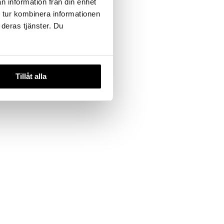
n information från din enhet
 tur kombinera informationen
 deras tjänster. Du
 Brush
Tillåt alla