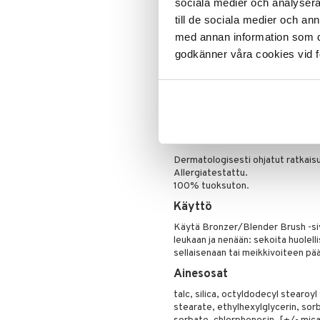
Puuteri
sociala medier och analysera 
Ripsiväri
Tämä kevyt aurinkopuuteri voidaan
till de sociala medier och a
sillä on erinomainen kestävyys. Li
Silmänrajauskynät
med annan information som du 
häivyttää, ja se antaa kauneimman
godkänner våra cookies vid f
ympäri vuoden!
Kenelle tuote sopii?
Sopii kaikille ihotyypeille.
Mitä tuote tekee:
Aurinkopuuteri antaa auringon suu
Dermatologisesti ohjatut ratkaisu
Allergiatestattu.
100% tuoksuton.
Käyttö
Käytä Bronzer/Blender Brush -sivel
leukaan ja nenään: sekoita huolell
sellaisenaan tai meikkivoiteen pää
Ainesosat
talc, silica, octyldodecyl stearoy
stearate, ethylhexylglycerin, so