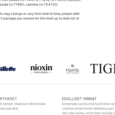
, iron oxides (ci 77491, ci 77492, ci 77499), bismuth
ioxide (ci 77891), carmine (ci 75470)]
ts may change or vary from time to time, please refer
ct package you receive for the most up to date list of
MITUKSET
EDULLISET HINNAT
00 tehdyt tilaukset lähetetään
Ostamalla suuria eriä tuotteita 
mana päivänä
voimme pitää hinnat alhaisina juuri
Voit olla varma, että teet löytöjä 