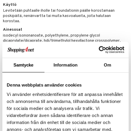
Käyttö
Levitetään puhtaalle iholle tai foundationin päälle korostamaan
poskipäitä, nenänvartta tai muita kasvoalueita, joita halutaan
korostaa.
Ainesosat
isodecyl isononanoate, polyethylene, propylene glycol
dicaprylate/dicaprate, hdi/trimethylol hexyllactone crosspolymer,
euphorbia cerifera (candelilla) wax\candelilla cera\cire de candelilla,
bis-diglyceryl polyacyladipate-2, diisopropyl dimer dilinoleate,
ozokerite, squalane, ceresin, hydrogenated polyisobutene, silica,
caprylyl glycol, tocopheryl acetate, octyldodecanol, phytosteryl
Samtycke
Information
Om
isostearate, lauroyl lysine, lecithin, synthetic beeswax, alumina, lauryl
pca, ethylene/propylene/styrene copolymer, tin oxide, oryzanol,
synthetic fluorphlogopite, disteardimonium hectorite, propylene
carbonate, butylene/ethylene/styrene copolymer, [+/- mica, titanium
Denna webbplats använder cookies
dioxide (ci 77891), iron oxides (ci 77491), iron oxides (ci 77492),
carmine (ci 75470), manganese violet (ci 77742), bismuth oxychloride
Vi använder enhetsidentifierare för att anpassa innehållet
(ci 77163), ferric ferrocyanide (ci 77510), ultramarines (ci 77007),
och annonserna till användarna, tillhandahålla funktioner
chromium hydroxide green (ci 77289), iron oxides (ci 77499), blue 1
för sociala medier och analysera vår trafik. Vi
lake (ci 42090), yellow 5 lake (ci 19140), chromium oxide greens (ci
77288)]
vidarebefordrar även sådana identifierare och annan
information från din enhet till de sociala medier och
please be aware that ingredient lists may change or vary from time to
annons- och analysföretag som vi samarbetar med.
time, please refer to the ingredient list on the product package you