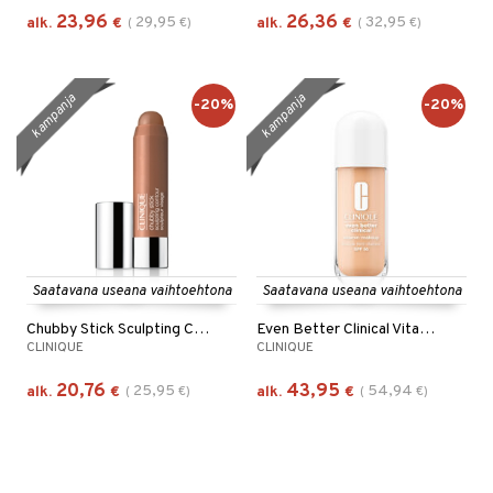
23,96
26,36
29,95
32,95
alk.
€
(
€
)
alk.
€
(
€
)
kampanja
kampanja
-20%
-20%
Saatavana useana vaihtoehtona
Saatavana useana vaihtoehtona
Chubby Stick Sculpting Contour
Even Better Clinical Vitamin Makeup
CLINIQUE
CLINIQUE
20,76
43,95
25,95
54,94
alk.
€
(
€
)
alk.
€
(
€
)