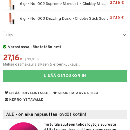
27,16 €
6 gr - No. 002 Supreme Stardust - Chubby Stick Sculpting Highlight
taloöljyt
kkivoide
talovoiteet
27,16 €
6 gr - No. 003 Dazzling Dusk - Chubby Stick Sculpting Highlight
tevoide
justusvoide
kipuna
Varastossa, lähetetään heti
teri
27,16
siväri
€
(
33,95
€
)
Maksa osamaksulla alkaen 5 € per kuukausi.
mänrajauskynät
LISÄÄ OSTOSKORIIN
t
matics Elixir
o
LISÄÄ TOIVELISTALLE
KIRJOITA ARVOSTELU
yx
inkosuoja
KERRO YSTÄVÄLLE
nique Happy
aihetta Miehille
spalvelu
ALE - on aika napsauttaa löydöt kotiin!
nique Happy For Men
nhoito
ksiä & vastauksia
Tartu tilaisuuteen tehdä löytöjä suuresta
kastus
ALEstamme. Juuri nyt tarjoamme suuren