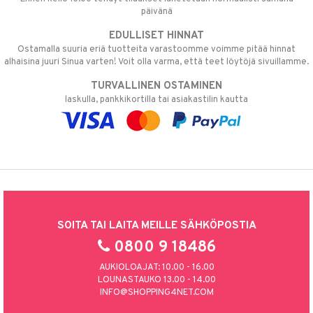
päivänä
EDULLISET HINNAT
Ostamalla suuria eriä tuotteita varastoomme voimme pitää hinnat
alhaisina juuri Sinua varten! Voit olla varma, että teet löytöjä sivuillamme.
TURVALLINEN OSTAMINEN
laskulla, pankkikortilla tai asiakastilin kautta
SOITA TAI LAITA MEILLE SÄHKÖPOSTIA
0800 9 18486
AUKIOLOAJAT: 10.00 - 16.00
LOUNASTAUKO 13.00 - 14.00
INFO@SHOPPING4NET.COM