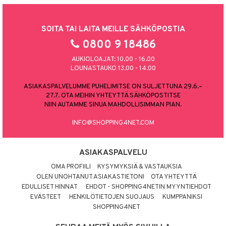
SOITA TAI LAITA MEILLE SÄHKÖPOSTIA
0800 9 18486
AUKIOLOAJAT: 10.00 - 16.00
LOUNASTAUKO 13.00 - 14.00
ASIAKASPALVELUMME PUHELIMITSE ON SULJETTUNA 29.6.–
27.7. OTA MEIHIN YHTEYTTÄ SÄHKÖPOSTITSE
NIIN AUTAMME SINUA MAHDOLLISIMMAN PIAN.
INFO@SHOPPING4NET.COM
ASIAKASPALVELU
OMA PROFIILI
KYSYMYKSIÄ & VASTAUKSIA
OLEN UNOHTANUT ASIAKASTIETONI
OTA YHTEYTTÄ
EDULLISET HINNAT
EHDOT - SHOPPING4NETIN MYYNTIEHDOT
EVÄSTEET
HENKILÖTIETOJEN SUOJAUS
KUMPPANIKSI
SHOPPING4NET