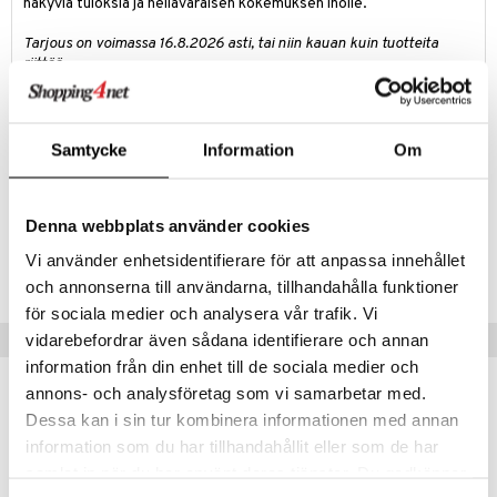
näkyviä tuloksia ja hellävaraisen kokemuksen iholle.
tuotetta
teutus & Soujaus
Tarjous on voimassa 16.8.2026 asti, tai niin kauan kuin tuotteita
 verkkokaupasta
riittää.
ranajo & Ihonpuhdistus
Tuotetieto
Clinique Blush Brush on pehmeä pyöristetty huisku, täydellisen
Samtycke
Information
Om
kokoinen, helppoon poskipunan levitykseen. Ainutlaatuinen ja
antibakteerinen teknologia takaa optimaalisen hygienian.
Denna webbplats använder cookies
Tuotenumero
Vi använder enhetsidentifierare för att anpassa innehållet
CC121-CQ-1-XX-XX
och annonserna till användarna, tillhandahålla funktioner
för sociala medier och analysera vår trafik. Vi
Suositut tuotteet
vidarebefordrar även sådana identifierare och annan
information från din enhet till de sociala medier och
annons- och analysföretag som vi samarbetar med.
Dessa kan i sin tur kombinera informationen med annan
information som du har tillhandahållit eller som de har
samlat in när du har använt deras tjänster. Du godkänner