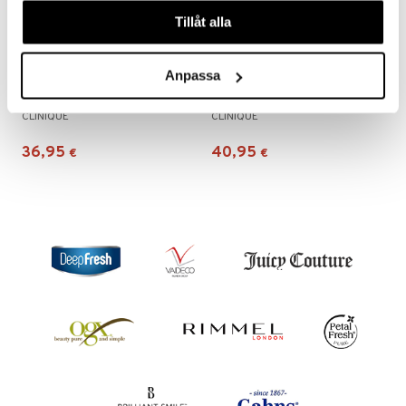
våra cookies vid fortsatt användande av vår webbplats.
Tillåt alla
Anpassa
Clinique Blush Brush
Clinique Powder Brush
CLINIQUE
CLINIQUE
36,95
40,95
€
€