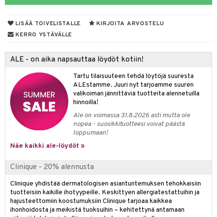
taloöljyt
kkivoide
LISÄÄ TOIVELISTALLE
KIRJOITA ARVOSTELU
talovoiteet
tevoide
KERRO YSTÄVÄLLE
justusvoide
ALE - on aika napsauttaa löydöt kotiin!
kipuna
Tartu tilaisuuteen tehdä löytöjä suuresta
teri
ALEstamme. Juuri nyt tarjoamme suuren
valikoiman jännittäviä tuotteita alennetuilla
siväri
hinnoilla!
mänrajauskynät
Ale on voimassa 31.8.2026 asti mutta ole
nopea - suosikkituotteesi voivat päästä
t
loppumaan!
Näe kaikki ale-löydöt »
matics Elixir
o
yx
inkosuoja
Clinique - 20% alennusta
nique Happy
aihetta Miehille
Clinique yhdistää dermatologisen asiantuntemuksen tehokkaisiin
spalvelu
tuotteisiin kaikille ihotyypeille. Keskittyen allergiatestattuihin ja
nique Happy For Men
nhoito
hajusteettomiin koostumuksiin Clinique tarjoaa kaikkea
ksiä & vastauksia
ihonhoidosta ja meikistä tuoksuihin – kehitettynä antamaan
kastus