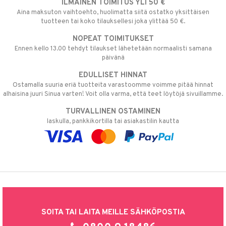
ILMAINEN TOIMITUS YLI 50 €
Aina maksuton vaihtoehto, huolimatta siitä ostatko yksittäisen
tuotteen tai koko tilauksellesi joka ylittää 50 €.
NOPEAT TOIMITUKSET
Ennen kello 13.00 tehdyt tilaukset lähetetään normaalisti samana
päivänä
EDULLISET HINNAT
Ostamalla suuria eriä tuotteita varastoomme voimme pitää hinnat
alhaisina juuri Sinua varten! Voit olla varma, että teet löytöjä sivuillamme.
TURVALLINEN OSTAMINEN
laskulla, pankkikortilla tai asiakastilin kautta
SOITA TAI LAITA MEILLE SÄHKÖPOSTIA