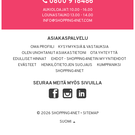
0800 9 18486
AUKIOLOAJAT: 10.00 - 16.00
LOUNASTAUKO 13.00 - 14.00
INFO@SHOPPING4NET.COM
ASIAKASPALVELU
OMA PROFIILI
KYSYMYKSIÄ & VASTAUKSIA
OLEN UNOHTANUT ASIAKASTIETONI
OTA YHTEYTTÄ
EDULLISET HINNAT
EHDOT - SHOPPING4NETIN MYYNTIEHDOT
EVÄSTEET
HENKILÖTIETOJEN SUOJAUS
KUMPPANIKSI
SHOPPING4NET
SEURAA MEITÄ MYÖS SIVUILLA
© 2026 SHOPPING4NET
•
SITEMAP
SUOMI