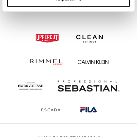
37,95
54,94
€
€