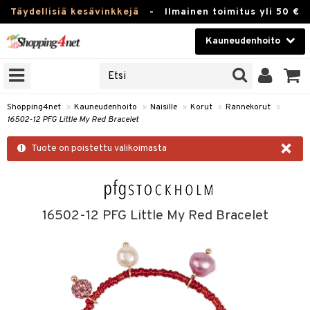
Täydellisiä kesävinkkejä
-
Ilmainen toimitus yli 50 €
Kauneudenhoito
ERKKEJÄ
Kauneudenhoito
M BRANDS
T
Piilolinssit
Shopping4net
»
Kauneudenhoito
»
Naisille
»
Korut
»
Rannekorut
»
16502-12 PFG Little My Red Bracelet
JAT
Luontaistuotteet
×
UOTTEITA
Tuote on poistettu valikoimasta
Apteekki
Fitness
t
Koti & Sisustus
16502-12 PFG Little My Red Bracelet
t Set
ito
Lelut, Lapsi & Vauva
jat / Kammat
inkotuotteet
Tuotemerkkejä
skuurit
koistuotteet
lakorut
Kampanjat
stenlähtö
eruskettavat tuotteet
vakorut