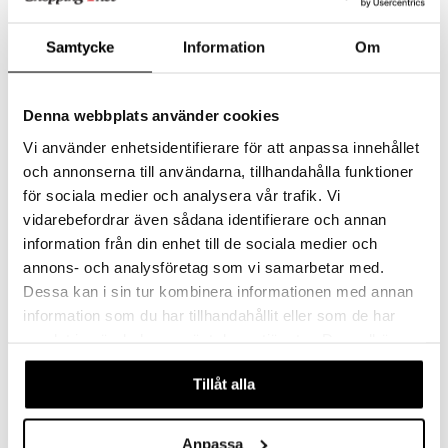
justusvoide
Saatavana useana vaihtoehtona
kipuna
Samtycke
Information
Om
Indie Bracelet
10261-2002 Air Bracelet
teri
PILGRIM
PILGRIM
siväri
Denna webbplats använder cookies
9,95
39,95
€
€
mänrajauskynät
Vi använder enhetsidentifierare för att anpassa innehållet
och annonserna till användarna, tillhandahålla funktioner
för sociala medier och analysera vår trafik. Vi
vidarebefordrar även sådana identifierare och annan
information från din enhet till de sociala medier och
annons- och analysföretag som vi samarbetar med.
Dessa kan i sin tur kombinera informationen med annan
information som du har tillhandahållit eller som de har
samlat in när du har använt deras tjänster. Du godkänner
våra cookies vid fortsatt användande av vår webbplats.
Tillåt alla
11253-6002 Instant Bracelet
11254-2002 SPARKLE Bracelet
PILGRIM
PILGRIM
Anpassa