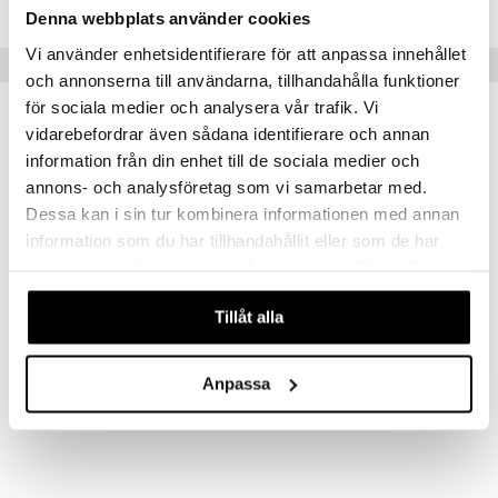
Denna webbplats använder cookies
Vi använder enhetsidentifierare för att anpassa innehållet
Suositut tuotteet
och annonserna till användarna, tillhandahålla funktioner
för sociala medier och analysera vår trafik. Vi
vidarebefordrar även sådana identifierare och annan
information från din enhet till de sociala medier och
annons- och analysföretag som vi samarbetar med.
Dessa kan i sin tur kombinera informationen med annan
information som du har tillhandahållit eller som de har
samlat in när du har använt deras tjänster. Du godkänner
våra cookies vid fortsatt användande av vår webbplats.
Saatavana useana vaihtoehtona
Tillåt alla
Indie Bracelet
10261-2002 Air Bracelet
PILGRIM
PILGRIM
Anpassa
9,95
39,95
€
€