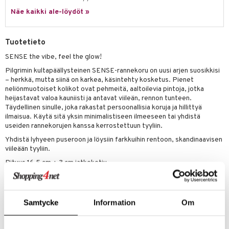
justusvoide
Näe kaikki ale-löydöt »
kipuna
teri
Tuotetieto
siväri
SENSE the vibe, feel the glow!
mänrajauskynät
Pilgrimin kultapäällysteinen SENSE-rannekoru on uusi arjen suosikkisi
– herkkä, mutta siinä on karkea, käsintehty kosketus. Pienet
neliönmuotoiset kolikot ovat pehmeitä, aaltoilevia pintoja, jotka
heijastavat valoa kauniisti ja antavat viileän, rennon tunteen.
Täydellinen sinulle, joka rakastat persoonallisia koruja ja hillittyä
ilmaisua. Käytä sitä yksin minimalistiseen ilmeeseen tai yhdistä
useiden rannekorujen kanssa kerrostettuun tyyliin.
Yhdistä lyhyeen puseroon ja löysiin farkkuihin rentoon, skandinaavisen
viileään tyyliin.
Pituus 16,5 cm + 3 cm jatkoketju
Valmistettu 99% kierrätetystä materiaalista - tyyliä ja huolenpitoa
yhdessä.
Samtycke
Information
Om
Tuotenumero
CG263-P8-1-XX-XX