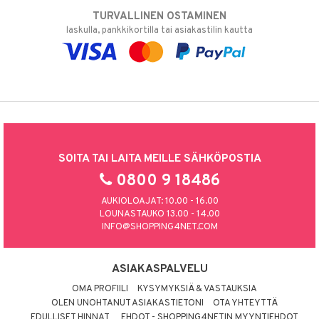
TURVALLINEN OSTAMINEN
laskulla, pankkikortilla tai asiakastilin kautta
SOITA TAI LAITA MEILLE SÄHKÖPOSTIA
0800 9 18486
AUKIOLOAJAT: 10.00 - 16.00
LOUNASTAUKO 13.00 - 14.00
INFO@SHOPPING4NET.COM
ASIAKASPALVELU
OMA PROFIILI
KYSYMYKSIÄ & VASTAUKSIA
OLEN UNOHTANUT ASIAKASTIETONI
OTA YHTEYTTÄ
EDULLISET HINNAT
EHDOT - SHOPPING4NETIN MYYNTIEHDOT