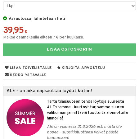
UE
sienhoito
ien hoito
vikkeita
rinta
japakkaukset
eruskettavat tuotteet
e
spalvelu
siväri
rinta
Varastossa, lähetetään heti
japakkaus
vojen poisto
 10
 System
ksiä & vastauksia
39,95
pytuotteita
amiot
ien hoito
€
he 1: Puhdistus
ito
tuotetta
Maksa osamaksulla alkaen 7 € per kuukausi.
hkugeelit & saippuat
ranajotuotteet
hkugeelit & saippuat
he 2: Kirkastus
ien- ja Vartalonhoito
 verkkokaupasta
LISÄÄ OSTOSKORIIN
taloöljyt
ta & Viikset
talovoiteet
he 3: Kosteutus
teudenhoito
likiilto
t
talovoiteet
distaminen
rinta ja naamiot
lipuna
matics Elixir
o
LISÄÄ TOIVELISTALLE
KIRJOITA ARVOSTELU
rumit
distus
ltenrajausväri
yx
KERRO YSTÄVÄLLE
inkosuoja
mänympärysvoiteet
rumit
makarvat
nique Happy
aihetta Miehille
ALE - on aika napsauttaa löydöt kotiin!
mien/Huulten Hoito
miväri
nique Happy For Men
nhoito
Tartu tilaisuuteen tehdä löytöjä suuresta
kkisiveltmit
ALEstamme. Juuri nyt tarjoamme suuren
kastus
valikoiman jännittäviä tuotteita alennetuilla
kkivoide
teutus & Soujaus
hinnoilla!
Ale on voimassa 31.8.2026 asti mutta ole
tevoide
ranajo & Ihonpuhdistus
nopea - suosikkituotteesi voivat päästä
loppumaan!