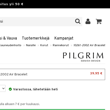
itus yli 50 €
si & Vauva
Tuotemerkkejä
Kampanjat
Kauneudenhoito
»
Naisille
»
Korut
»
Rannekorut
»
10261-2002 Air Bracelet
39,95 €
2002 Air Bracelet
Varastossa, lähetetään heti
la alkaen 7 € per kuukausi.