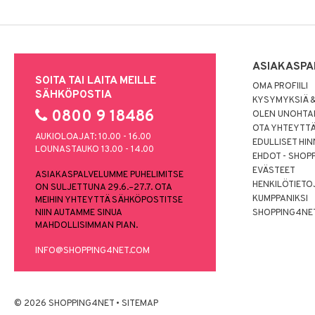
ASIAKASPA
SOITA TAI LAITA MEILLE
OMA PROFIILI
SÄHKÖPOSTIA
KYSYMYKSIÄ &
0800 9 18486
OLEN UNOHTAN
OTA YHTEYTT
AUKIOLOAJAT: 10.00 - 16.00
EDULLISET HI
LOUNASTAUKO 13.00 - 14.00
EHDOT - SHOP
EVÄSTEET
ASIAKASPALVELUMME PUHELIMITSE
HENKILÖTIETO
ON SULJETTUNA 29.6.–27.7. OTA
KUMPPANIKSI
MEIHIN YHTEYTTÄ SÄHKÖPOSTITSE
NIIN AUTAMME SINUA
SHOPPING4NE
MAHDOLLISIMMAN PIAN.
INFO@SHOPPING4NET.COM
© 2026 SHOPPING4NET
•
SITEMAP