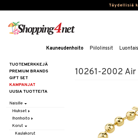
Täydellisiä 
Kauneudenhoito
Piilolinssit
Luontai
TUOTEMERKKEJÄ
10261-2002 Air 
PREMIUM BRANDS
GIFT SET
KAMPANJAT
UUSIA TUOTTEITA
Naisille
Hiukset
Ihonhoito
Gift Set
Korut
Harjat / Kammat
Aurinkotuotteet
Hiuskuurit
Erikoistuotteet
Kaulakorut