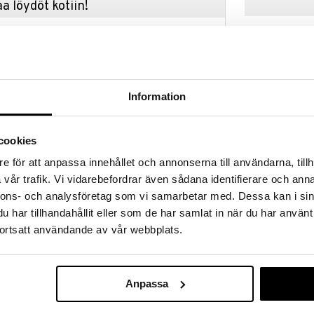
a löydöt kotiin!
isuuteen tehdä löytöjä suuresta ALEstamme. Juuri
mme suuren valikoiman jännittäviä tuotteita
a hinnoilla!
massa 31.8.2026 asti mutta ole nopea -
otteesi voivat päästä loppumaan!
Information
i ale-löydöt »
Saatavana
vaihtoe
cookies
Indie Bracelet
e för att anpassa innehållet och annonserna till användarna, tillh
vår trafik. Vi vidarebefordrar även sådana identifierare och anna
PILGRIM
itelmä särmikkäälle ja asettaa sävyn koko
nnons- och analysföretag som vi samarbetar med. Dessa kan i sin
 ja veistoksellinen muotoilu antavat rannekorulle
9,95
€
htä hyvin tyylikkäiden asujen kanssa kuin
har tillhandahållit eller som de har samlat in när du har använt
kanssa. Käytä sitä yksinään saadaksesi selkeän
ortsatt användande av vår webbplats.
hunky-suosikkeihin, kun haluat maksimaalisen
eriaalista – jotta tyyli ei koskaan maksaisi
Anpassa