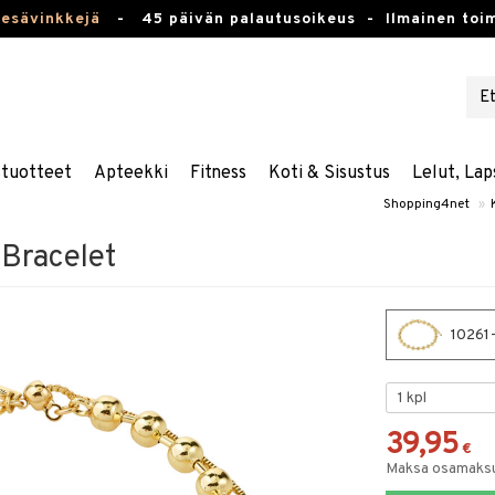
kesävinkkejä
-
45 päivän palautusoikeus -
Ilmainen toim
stuotteet
Apteekki
Fitness
Koti & Sisustus
Lelut, Lap
Shopping4net
»
Bracelet
10261-
39,95
€
Maksa osamaksul