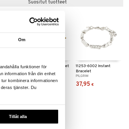
Suositut tuotteet
Om
 useana
htona
10261-2002 Air Bracelet
11253-6002 Instant
andahålla funktioner för
Bracelet
n information från din enhet
PILGRIM
PILGRIM
 tur kombinera informationen
39,95
37,95
€
€
 deras tjänster. Du
Tillåt alla