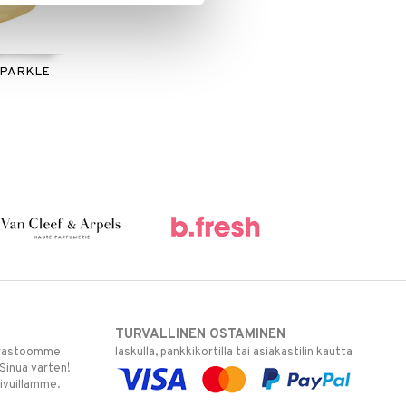
SPARKLE
TURVALLINEN OSTAMINEN
varastoomme
laskulla, pankkikortilla tai asiakastilin kautta
 Sinua varten!
sivuillamme.