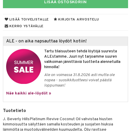
LISÄÄ OSTOSKORIIN
mpoot
ohoitoa
LISÄÄ TOIVELISTALLE
KIRJOITA ARVOSTELU
KERRO YSTÄVÄLLE
ito
inkotuotteet
ALE - on aika napsauttaa löydöt kotiin!
koistuotteet
lakorut
iikka
Tartu tilaisuuteen tehdä löytöjä suuresta
ALEstamme. Juuri nyt tarjoamme suuren
eruskettavat tuotteet
vakorut
t Set
mit
valikoiman jännittäviä tuotteita alennetuilla
vojen poisto
nekorut
hinnoilla!
ulet
 de cologne
onhoito
Ale on voimassa 31.8.2026 asti mutta ole
vojen hoito
muksia
likiilto
o
 de parfum
i & Lapset
nopea - suosikkituotteesi voivat päästä
loppumaan!
vovesi
vovoiteet
lipuna
nzer & Highlighter
nnet
 de toilette
inkotuotteet
t
Näe kaikki ale-löydöt »
distus
kkä iho
metiikkalaukkuja
lirasva
kkivoide
okynnet
t tarvikkeet
japakkaukset
dorantit
stenlähtö
sasto
ito
iikkalaukkuja
mämeikinpoisto
va iho
rinta
auskynä
tevoide
sien hoito
kkaus
mät
ksukynttilät &
koistuotteet
sväri
inkotuotteet
sit
mit
otteita
Tuotetieto
onetuoksut
maali iho
japakkaukset
kipuna
silakanpoisto
ut
liner / Kajaali
t Set
toaineet
koistuotteet
er shave balm
ko
onhoito
J. Beverly HillsPlatinum Revive Coconut Oil vahvistaa hiusten
talosuihke
kimmoisuutta säilyttäen samalla kosteuden ja suojaten hiuksia
vainen iho
amiot
mer
silakat
setit
oripset
eruskettavat tuotteet
toilu
eruskettavat tuotteet
er shave lotion
inkotuotteet
lämmöltä ja muotoiluvälineilden kuumuudelta. Öljy ravitsee