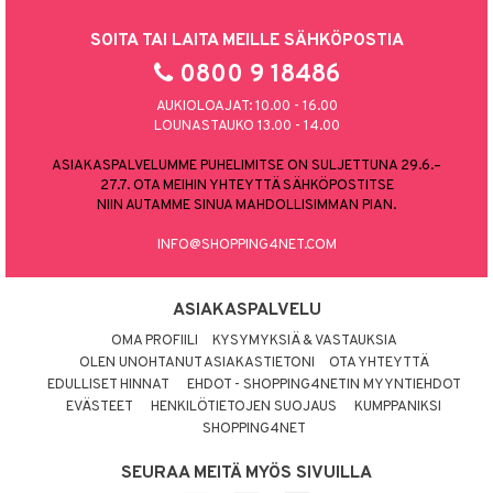
SOITA TAI LAITA MEILLE SÄHKÖPOSTIA
0800 9 18486
AUKIOLOAJAT: 10.00 - 16.00
LOUNASTAUKO 13.00 - 14.00
ASIAKASPALVELUMME PUHELIMITSE ON SULJETTUNA 29.6.–
27.7. OTA MEIHIN YHTEYTTÄ SÄHKÖPOSTITSE
NIIN AUTAMME SINUA MAHDOLLISIMMAN PIAN.
INFO@SHOPPING4NET.COM
ASIAKASPALVELU
OMA PROFIILI
KYSYMYKSIÄ & VASTAUKSIA
OLEN UNOHTANUT ASIAKASTIETONI
OTA YHTEYTTÄ
EDULLISET HINNAT
EHDOT - SHOPPING4NETIN MYYNTIEHDOT
EVÄSTEET
HENKILÖTIETOJEN SUOJAUS
KUMPPANIKSI
SHOPPING4NET
SEURAA MEITÄ MYÖS SIVUILLA