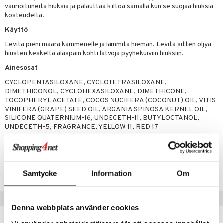
vaurioituneita hiuksia ja palauttaa kiiltoa samalla kun se suojaa hiuksia
rumit
teri
vikkeet
makarvat
kojen hoito
kölaitteet
vovoiteet
 de cologne
dorantit
linssit
kosteudelta.
mänympärysvoiteet
ytetty Päivävoide
mivärit
vojen poisto
mpoot
metiikkalaukkuja
Käyttö
 de toilette
koistuotteet
UE
Levitä pieni määrä kämmenelle ja lämmitä hieman. Levitä sitten öljyä
sienhoito
ien hoito
vikkeita
rinta
japakkaukset
eruskettavat tuotteet
e
hiusten keskeltä alaspäin kohti latvoja pyyhekuiviin hiuksiin.
spalvelu
siväri
rinta
japakkaus
vojen poisto
 10
 System
Ainesosat
ksiä & vastauksia
pytuotteita
amiot
ien hoito
CYCLOPENTASILOXANE, CYCLOTETRASILOXANE,
he 1: Puhdistus
ito
DIMETHICONOL, CYCLOHEXASILOXANE, DIMETHICONE,
tuotetta
hkugeelit & saippuat
ranajotuotteet
hkugeelit & saippuat
TOCOPHERYL ACETATE, COCOS NUCIFERA (COCONUT) OIL, VITIS
he 2: Kirkastus
ien- ja Vartalonhoito
VINIFERA (GRAPE) SEED OIL, ARGANIA SPINOSA KERNEL OIL,
 verkkokaupasta
taloöljyt
ta & Viikset
talovoiteet
he 3: Kosteutus
SILICONE QUATERNIUM-16, UNDECETH-11, BUTYLOCTANOL,
teudenhoito
likiilto
t
UNDECETH-5, FRAGRANCE, YELLOW 11, RED 17
talovoiteet
distaminen
rinta ja naamiot
lipuna
matics Elixir
o
rumit
distus
ltenrajausväri
Tuotenumero
yx
inkosuoja
mänympärysvoiteet
CJH42-9Q-100-XX-XX
rumit
makarvat
nique Happy
aihetta Miehille
Samtycke
Information
Om
mien/Huulten Hoito
miväri
nique Happy For Men
nhoito
Suositut tuotteet
kkisiveltmit
kastus
Denna webbplats använder cookies
kkivoide
Vi använder enhetsidentifierare för att anpassa innehållet