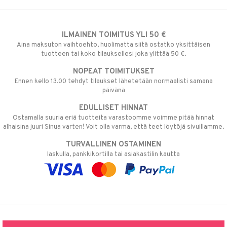
ILMAINEN TOIMITUS YLI 50 €
Aina maksuton vaihtoehto, huolimatta siitä ostatko yksittäisen
tuotteen tai koko tilauksellesi joka ylittää 50 €.
NOPEAT TOIMITUKSET
Ennen kello 13.00 tehdyt tilaukset lähetetään normaalisti samana
päivänä
EDULLISET HINNAT
Ostamalla suuria eriä tuotteita varastoomme voimme pitää hinnat
alhaisina juuri Sinua varten! Voit olla varma, että teet löytöjä sivuillamme.
TURVALLINEN OSTAMINEN
laskulla, pankkikortilla tai asiakastilin kautta