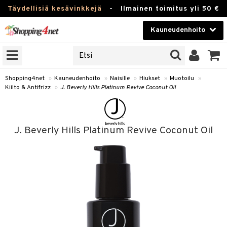
Täydellisiä kesävinkkejä
-
Ilmainen toimitus yli 50 €
Kauneudenhoito
ERKKEJÄ
Kauneudenhoito
M BRANDS
T
Piilolinssit
Shopping4net
»
Kauneudenhoito
»
Naisille
»
Hiukset
»
Muotoilu
»
Kiilto & Antifrizz
»
J. Beverly Hills Platinum Revive Coconut Oil
JAT
Luontaistuotteet
UOTTEITA
Apteekki
J. Beverly Hills Platinum Revive Coconut Oil
Fitness
t
Koti & Sisustus
t Set
Lelut, Lapsi & Vauva
jat / Kammat
Tuotemerkkejä
skuurit
Kampanjat
stenlähtö