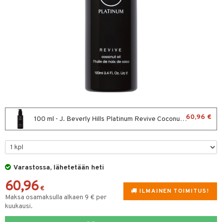
sväri
toaineet
isteita
ivashamppoo
ve-in hoitoaine
toilu
ssuihkeet
60,96 €
100 ml - J. Beverly Hills Platinum Revive Coconut Oil
arat
lto & Antifrizz
pösuojat
Varastossa, lähetetään heti
heuttavat tuotteet
60,96
€
ILMAINEN TOIMITUS!
Maksa osamaksulla alkaen 9 € per
a & Geeli
kuukausi.
kölaitteet