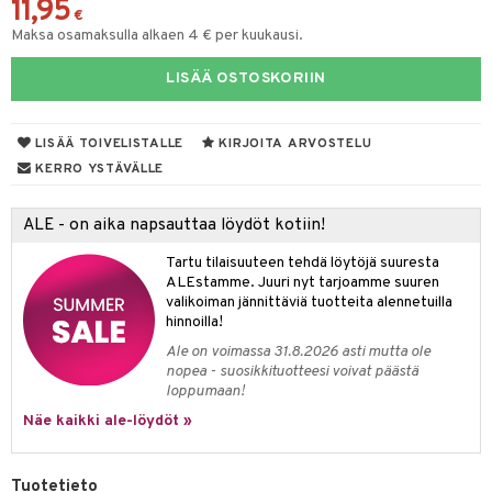
11,95
€
mpoot
Maksa osamaksulla alkaen 4 € per kuukausi.
ohoitoa
LISÄÄ OSTOSKORIIN
ito
inkotuotteet
LISÄÄ TOIVELISTALLE
KIRJOITA ARVOSTELU
KERRO YSTÄVÄLLE
koistuotteet
lakorut
iikka
eruskettavat tuotteet
vakorut
t Set
mit
ALE - on aika napsauttaa löydöt kotiin!
vojen poisto
nekorut
ulet
 de cologne
onhoito
Tartu tilaisuuteen tehdä löytöjä suuresta
ALEstamme. Juuri nyt tarjoamme suuren
vojen hoito
muksia
likiilto
o
 de parfum
i & Lapset
valikoiman jännittäviä tuotteita alennetuilla
hinnoilla!
vovesi
vovoiteet
lipuna
nzer & Highlighter
nnet
 de toilette
inkotuotteet
t
Ale on voimassa 31.8.2026 asti mutta ole
distus
kkä iho
metiikkalaukkuja
lirasva
kkivoide
okynnet
t tarvikkeet
japakkaukset
dorantit
stenlähtö
sasto
ito
iikkalaukkuja
nopea - suosikkituotteesi voivat päästä
loppumaan!
mämeikinpoisto
va iho
rinta
auskynä
tevoide
sien hoito
kkaus
mät
ksukynttilät &
koistuotteet
sväri
inkotuotteet
sit
mit
otteita
Näe kaikki ale-löydöt »
onetuoksut
maali iho
japakkaukset
kipuna
silakanpoisto
ut
liner / Kajaali
t Set
toaineet
koistuotteet
er shave balm
ko
onhoito
talosuihke
vainen iho
amiot
mer
silakat
setit
oripset
eruskettavat tuotteet
toilu
eruskettavat tuotteet
er shave lotion
inkotuotteet
Tuotetieto