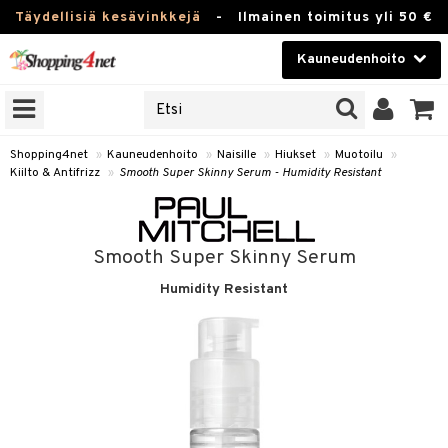
Täydellisiä kesävinkkejä
-
Ilmainen toimitus yli 50 €
Kauneudenhoito
ERKKEJÄ
Kauneudenhoito
M BRANDS
T
Piilolinssit
Shopping4net
»
Kauneudenhoito
»
Naisille
»
Hiukset
»
Muotoilu
»
Kiilto & Antifrizz
»
Smooth Super Skinny Serum - Humidity Resistant
JAT
Luontaistuotteet
UOTTEITA
Apteekki
Smooth Super Skinny Serum
Fitness
Humidity Resistant
t
Koti & Sisustus
t Set
Lelut, Lapsi & Vauva
jat / Kammat
Tuotemerkkejä
skuurit
Kampanjat
stenlähtö