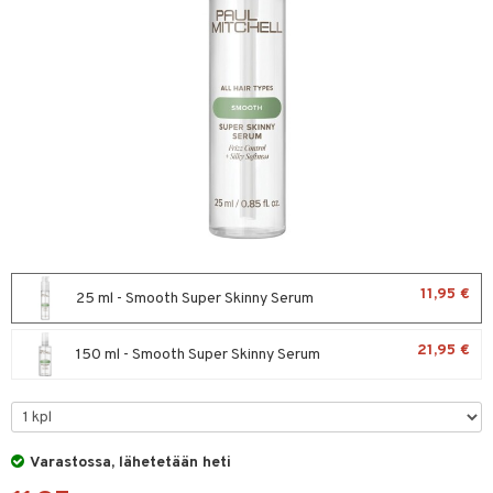
sväri
toaineet
isteita
ivashamppoo
ve-in hoitoaine
toilu
ssuihkeet
arat
11,95 €
25 ml - Smooth Super Skinny Serum
lto & Antifrizz
21,95 €
150 ml - Smooth Super Skinny Serum
pösuojat
heuttavat tuotteet
a & Geeli
Varastossa, lähetetään heti
kölaitteet