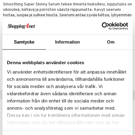
Smoothing Super Skinny Serum tekee ihmeitä hiuksillesi, lopputulos on
rumit
teri
vikkeet
makarvat
kojen hoito
kölaitteet
vovoiteet
 de cologne
dorantit
linssit
sikinsileä, kiiltävä ja pörrötön säästä riippumatta. Kevyt seerumi
hoitaa, suojaa ja sulkee hiusta. Seerumi antaa syvää kiiltoa, lyhyemmän
mänympärysvoiteet
ytetty Päivävoide
mivärit
vojen poisto
mpoot
metiikkalaukkuja
 de toilette
koistuotteet
UE
kuivumisajan ja silkinsileän tuloksen, joka kerta. Seerumi on
vegaaninen, väriä yllä pitävä eikä sisällä parabeeneja tai gluteenia.
sienhoito
ien hoito
vikkeita
rinta
japakkaukset
eruskettavat tuotteet
e
spalvelu
Käyttö
siväri
rinta
japakkaus
vojen poisto
 10
 System
Ota painallus ja hiero käsissäsi, levitä sitten kosteisiin hiuksiin. Aloita
Samtycke
Information
Om
ksiä & vastauksia
latvoista ja työstä hiuspohjaan päin. Muotoile haluamasi mukaan,
pytuotteita
amiot
ien hoito
he 1: Puhdistus
ito
suurumi on runsasta.
tuotetta
hkugeelit & saippuat
ranajotuotteet
hkugeelit & saippuat
he 2: Kirkastus
ien- ja Vartalonhoito
Denna webbplats använder cookies
 verkkokaupasta
Tuotenumero
taloöljyt
ta & Viikset
talovoiteet
he 3: Kosteutus
Vi använder enhetsidentifierare för att anpassa innehållet
teudenhoito
likiilto
t
CPM27-P6-25-XX-XX
och annonserna till användarna, tillhandahålla funktioner
talovoiteet
distaminen
rinta ja naamiot
lipuna
matics Elixir
o
för sociala medier och analysera vår trafik. Vi
rumit
distus
ltenrajausväri
yx
inkosuoja
vidarebefordrar även sådana identifierare och annan
Vinkkejä sinulle
mänympärysvoiteet
information från din enhet till de sociala medier och
rumit
makarvat
nique Happy
aihetta Miehille
annons- och analysföretag som vi samarbetar med.
mien/Huulten Hoito
miväri
nique Happy For Men
nhoito
Dessa kan i sin tur kombinera informationen med annan
information som du har tillhandahållit eller som de har
kkisiveltmit
kastus
samlat in när du har använt deras tjänster. Du godkänner
kkivoide