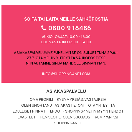
SOITA TAI LAITA MEILLE SÄHKÖPOSTIA
0800 9 18486
AUKIOLOAJAT: 10.00 - 16.00
LOUNASTAUKO 13.00 - 14.00
ASIAKASPALVELUMME PUHELIMITSE ON SULJETTUNA 29.6.–
27.7. OTA MEIHIN YHTEYTTÄ SÄHKÖPOSTITSE
NIIN AUTAMME SINUA MAHDOLLISIMMAN PIAN.
INFO@SHOPPING4NET.COM
ASIAKASPALVELU
OMA PROFIILI
KYSYMYKSIÄ & VASTAUKSIA
OLEN UNOHTANUT ASIAKASTIETONI
OTA YHTEYTTÄ
EDULLISET HINNAT
EHDOT - SHOPPING4NETIN MYYNTIEHDOT
EVÄSTEET
HENKILÖTIETOJEN SUOJAUS
KUMPPANIKSI
SHOPPING4NET