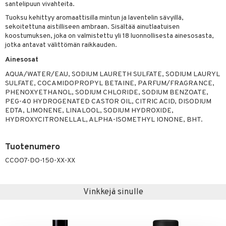
teutus & Soujaus
santelipuun vivahteita.
tevoide
ranajo & Ihonpuhdistus
Tuoksu kehittyy aromaattisilla mintun ja laventelin sävyillä,
sekoitettuna aistilliseen ambraan. Sisältää ainutlaatuisen
justusvoide
koostumuksen, joka on valmistettu yli 18 luonnollisesta ainesosasta,
jotka antavat välittömän raikkauden.
kipuna
Ainesosat
teri
AQUA/WATER/EAU, SODIUM LAURETH SULFATE, SODIUM LAURYL
SULFATE, COCAMIDOPROPYL BETAINE, PARFUM/FRAGRANCE,
siväri
PHENOXYETHANOL, SODIUM CHLORIDE, SODIUM BENZOATE,
PEG-40 HYDROGENATED CASTOR OIL, CITRIC ACID, DISODIUM
mänrajauskynät
EDTA, LIMONENE, LINALOOL, SODIUM HYDROXIDE,
HYDROXYCITRONELLAL, ALPHA-ISOMETHYL IONONE, BHT.
Tuotenumero
CCOO7-DO-150-XX-XX
Vinkkejä sinulle