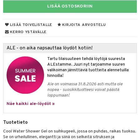
LISÄÄ OSTOSKORIIN
taloöljyt
linssit
talovoiteet
UE
LISÄÄ TOIVELISTALLE
KIRJOITA ARVOSTELU
e
KERRO YSTÄVÄLLE
spalvelu
 10
 System
ksiä & vastauksia
ALE - on aika napsauttaa löydöt kotiin!
he 1: Puhdistus
ito
tuotetta
Tartu tilaisuuteen tehdä löytöjä suuresta
he 2: Kirkastus
ien- ja Vartalonhoito
ALEstamme. Juuri nyt tarjoamme suuren
 verkkokaupasta
valikoiman jännittäviä tuotteita alennetuilla
he 3: Kosteutus
teudenhoito
likiilto
t
hinnoilla!
Ale on voimassa 31.8.2026 asti mutta ole
rinta ja naamiot
lipuna
matics Elixir
o
nopea - suosikkituotteesi voivat päästä
loppumaan!
distus
ltenrajausväri
yx
inkosuoja
Näe kaikki ale-löydöt »
rumit
makarvat
nique Happy
aihetta Miehille
mien/Huulten Hoito
miväri
nique Happy For Men
nhoito
Tuotetieto
kkisiveltmit
kastus
Cool Water Shower Gel on suihkugeeli, jossa on puhdas, raikas tuoksu.
Se on urheilullinen, elegantti ja siinä on selkeitä sitruksen ja
kkivoide