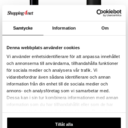
Samtycke
Information
Om
Saatavana useana vaihtoehtona
Denna webbplats använder cookies
Cool Water - After Shave
Cool Water - Deodorant Spray
Vi använder enhetsidentifierare för att anpassa innehållet
DAVIDOFF
DAVIDOFF
och annonserna till användarna, tillhandahålla funktioner
52,95
30,95
alk.
€
€
för sociala medier och analysera vår trafik. Vi
vidarebefordrar även sådana identifierare och annan
information från din enhet till de sociala medier och
annons- och analysföretag som vi samarbetar med.
Dessa kan i sin tur kombinera informationen med annan
information som du har tillhandahållit eller som de har
samlat in när du har använt deras tjänster. Du godkänner
våra cookies vid fortsatt användande av vår webbplats.
Tillåt alla