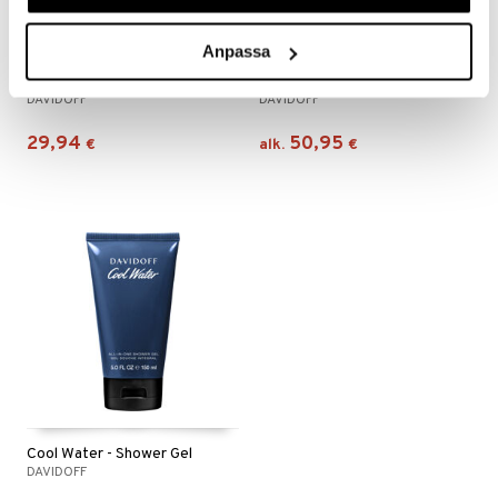
Saatavana useana vaihtoehtona
Anpassa
Cool Water - Deodorant Stick 70g
Cool Water - Eau de toilette (Edt) Spray
DAVIDOFF
DAVIDOFF
29,94
50,95
€
alk.
€
Cool Water - Shower Gel
DAVIDOFF