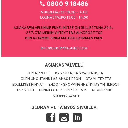
0800 9 18486
AUKIOLOAJAT: 10.00 - 16.00
LOUNASTAUKO 13.00 - 14.00
ASIAKASPALVELUMME PUHELIMITSE ON SULJETTUNA 29.6.–
27.7. OTA MEIHIN YHTEYTTÄ SÄHKÖPOSTITSE
NIIN AUTAMME SINUA MAHDOLLISIMMAN PIAN.
INFO@SHOPPING4NET.COM
ASIAKASPALVELU
OMA PROFIILI
KYSYMYKSIÄ & VASTAUKSIA
OLEN UNOHTANUT ASIAKASTIETONI
OTA YHTEYTTÄ
EDULLISET HINNAT
EHDOT - SHOPPING4NETIN MYYNTIEHDOT
EVÄSTEET
HENKILÖTIETOJEN SUOJAUS
KUMPPANIKSI
SHOPPING4NET
SEURAA MEITÄ MYÖS SIVUILLA