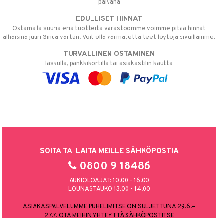
päivänä
EDULLISET HINNAT
Ostamalla suuria eriä tuotteita varastoomme voimme pitää hinnat
alhaisina juuri Sinua varten! Voit olla varma, että teet löytöjä sivuillamme.
TURVALLINEN OSTAMINEN
laskulla, pankkikortilla tai asiakastilin kautta
SOITA TAI LAITA MEILLE SÄHKÖPOSTIA
0800 9 18486
AUKIOLOAJAT: 10.00 - 16.00
LOUNASTAUKO 13.00 - 14.00
ASIAKASPALVELUMME PUHELIMITSE ON SULJETTUNA 29.6.–
27.7. OTA MEIHIN YHTEYTTÄ SÄHKÖPOSTITSE