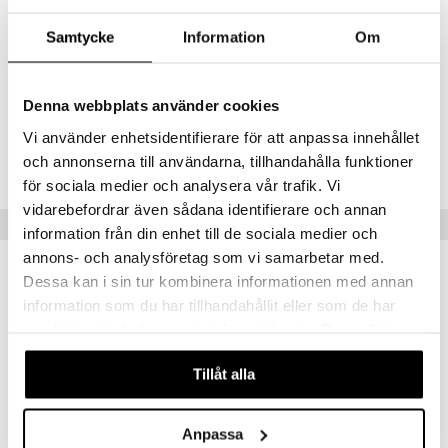
SODIUM STEARATE, ISOSTEARETH-20, PARFUM/FRAGRANCE,
STEARETH-2, ETHYLHEXYLGLYCERIN, LIMONENE, LINALOOL,
Samtycke
Information
Om
HYDROXYCITRONELLAL, SODIUM HYDROXIDE, ALPHA-
ISOMETHYL IONONE, CITRONELLOL, CITRAL, GERANIOL,
TOCOPHEROL.
Denna webbplats använder cookies
Tuotenumero
Vi använder enhetsidentifierare för att anpassa innehållet
och annonserna till användarna, tillhandahålla funktioner
CDAV9-DO-70-XX-XX
för sociala medier och analysera vår trafik. Vi
vidarebefordrar även sådana identifierare och annan
Vinkkejä sinulle
information från din enhet till de sociala medier och
annons- och analysföretag som vi samarbetar med.
Dessa kan i sin tur kombinera informationen med annan
information som du har tillhandahållit eller som de har
samlat in när du har använt deras tjänster. Du godkänner
våra cookies vid fortsatt användande av vår webbplats.
Tillåt alla
Anpassa
Saatavana useana vaihtoehtona
Saatavana useana vaihtoehtona