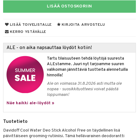
LISÄÄ OSTOSKORIIN
taloöljyt
linssit
talovoiteet
UE
LISÄÄ TOIVELISTALLE
KIRJOITA ARVOSTELU
e
KERRO YSTÄVÄLLE
spalvelu
 10
 System
ksiä & vastauksia
ALE - on aika napsauttaa löydöt kotiin!
he 1: Puhdistus
ito
tuotetta
Tartu tilaisuuteen tehdä löytöjä suuresta
he 2: Kirkastus
ien- ja Vartalonhoito
ALEstamme. Juuri nyt tarjoamme suuren
 verkkokaupasta
valikoiman jännittäviä tuotteita alennetuilla
he 3: Kosteutus
teudenhoito
likiilto
t
hinnoilla!
Ale on voimassa 31.8.2026 asti mutta ole
rinta ja naamiot
lipuna
matics Elixir
o
nopea - suosikkituotteesi voivat päästä
loppumaan!
distus
ltenrajausväri
yx
inkosuoja
Näe kaikki ale-löydöt »
rumit
makarvat
nique Happy
aihetta Miehille
mien/Huulten Hoito
miväri
nique Happy For Men
nhoito
Tuotetieto
kkisiveltmit
kastus
Davidoff Cool Water Deo Stick Alcohol Free on täydellinen lisä
päivittäiseen grooming-rutiiniisi. Tämä hellävarainen deodorantti
kkivoide