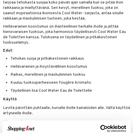
teutus & Soujaus
tarjoaa tehokasta suojaa koko päivän ajan samalla kun se pitää ihon
raikkaana ja miellyttävänä. Sen kevyt, merellinen tuoksu, joka on
tevoide
ranajo & Ihonpuhdistus
saanut inspiraationsa ikonisesta Cool Water -sarjasta, antaa sinulle
raikkaan ja maskuliinisen tunteen, joka kestää.
justusvoide
Hellävarainen koostumus on ihanteellinen herkälle iholle ja jättää
kipuna
hienovaraisen tuoksun, joka harmonisoi täydellisesti Cool Water Eau
de Toiletten kanssa. Tuloksena on täydellinen ja pitkäkestoinen
teri
tuoksuelämys.
siväri
Edut:
Tehokas suoja ja pitkäkestoinen raikkaus
mänrajauskynät
Hellävarainen ja ihoystävällinen koostumus
Raikas, merellinen ja maskuliininen tuoksu
Kuuluu tuoksuperheeseen Fougère Aromatic
Täydellinen lisä Cool Water Eau de Toilettelle
Käyttö
Levitä päivittäin puhtaalle, kuivalle iholle kainaloiden alle. Vältä käyttöä
ärtyneelle iholle.
Ainesosat
PROPYLENE GLYCOL, AQUA/WATER/EAU, BUTYLENE GLYCOL,