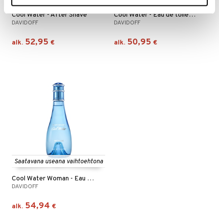
Cool Water - After Shave
Cool Water - Eau de toilette (Edt) Spray
DAVIDOFF
DAVIDOFF
52,95
50,95
alk.
€
alk.
€
Saatavana useana vaihtoehtona
Cool Water Woman - Eau de toilette (Edt) Spray
DAVIDOFF
54,94
alk.
€