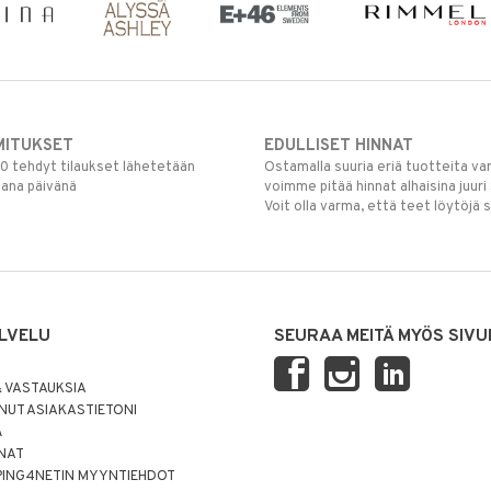
MITUKSET
EDULLISET HINNAT
00 tehdyt tilaukset lähetetään
Ostamalla suuria eriä tuotteita 
mana päivänä
voimme pitää hinnat alhaisina juuri
Voit olla varma, että teet löytöjä 
LVELU
SEURAA MEITÄ MYÖS SIVU
 VASTAUKSIA
UT ASIAKASTIETONI
Ä
NNAT
PING4NETIN MYYNTIEHDOT