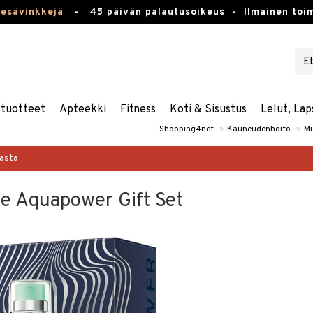
kesävinkkejä
-
45 päivän palautusoikeus -
Ilmainen toim
stuotteet
Apteekki
Fitness
Koti & Sisustus
Lelut, Lap
Shopping4net
»
Kauneudenhoito
»
Mi
masta
 Aquapower Gift Set