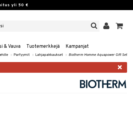
itus yli 50 €
si & Vauva
Tuotemerkkejä
Kampanjat
ehille
»
Parfyymit
»
Lahjapakkaukset
»
Biotherm Homme Aquapower Gift Set
×