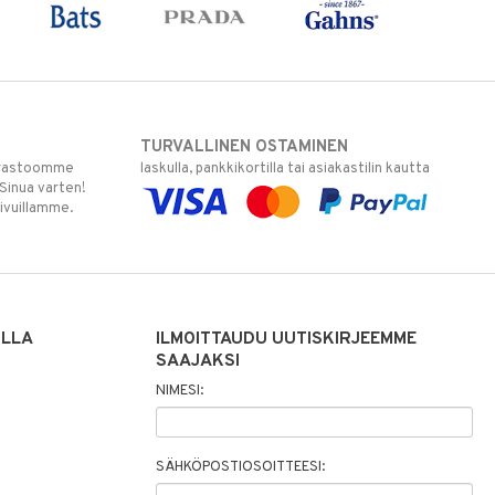
TURVALLINEN OSTAMINEN
varastoomme
laskulla, pankkikortilla tai asiakastilin kautta
 Sinua varten!
sivuillamme.
ILLA
ILMOITTAUDU UUTISKIRJEEMME
SAAJAKSI
NIMESI:
SÄHKÖPOSTIOSOITTEESI: