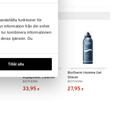
Vinkkejä sinulle
andahålla funktioner för
n information från din enhet
 tur kombinera informationen
 deras tjänster. Du
Tillåt alla
mme
Biotherm Homme
Biotherm Homme Gel
Aquapower Cleanser
Shaver
BIOTHERM
BIOTHERM
Skin
33,95
27,95
€
€