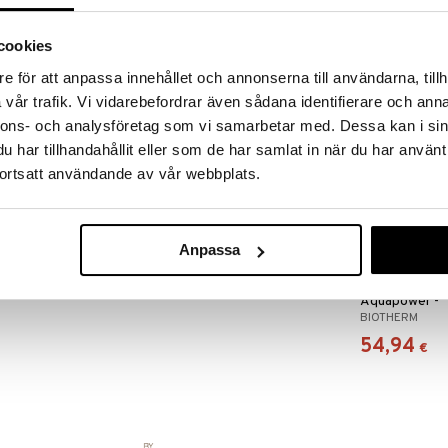
RJOITA ARVOSTELU
KERRO YSTÄVÄLLE
cookies
r Normal/Comb Skin 75ml
- ihana kosteusvoide
e för att anpassa innehållet och annonserna till användarna, tillh
iteessa, joka imeytyy ihoon välittömästi eikä tunnu
vår trafik. Vi vidarebefordrar även sådana identifierare och anna
un ja raikkaan ihon koko päivän ajan.
nnons- och analysföretag som vi samarbetar med. Dessa kan i sin
r Cleanser 40ml
har tillhandahållit eller som de har samlat in när du har använt
leanser on kosteuttava kasvojen puhdistusaine
ortsatt användande av vår webbplats.
eellisesti ja tekee ihosta pehmeän ja hyvin hoidetun.
 käyttää joka päivä.
r 48H Protection Roll On 75ml
odorant roll-on on antiperspirantti ja antaa jopa
Anpassa
Biotherm Ho
Aquapower -
BIOTHERM
Normal/Comb 
54,94
€