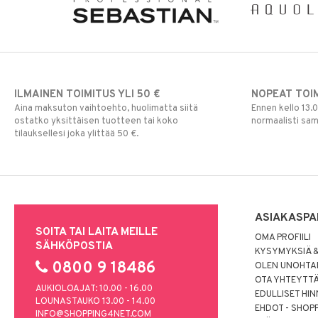
ILMAINEN TOIMITUS YLI 50 €
NOPEAT TOI
Aina maksuton vaihtoehto, huolimatta siitä
Ennen kello 13.
ostatko yksittäisen tuotteen tai koko
normaalisti sa
tilauksellesi joka ylittää 50 €.
ASIAKASPA
SOITA TAI LAITA MEILLE
OMA PROFIILI
SÄHKÖPOSTIA
KYSYMYKSIÄ &
0800 9 18486
OLEN UNOHTAN
OTA YHTEYTT
AUKIOLOAJAT: 10.00 - 16.00
EDULLISET HI
LOUNASTAUKO 13.00 - 14.00
EHDOT - SHOP
INFO@SHOPPING4NET.COM