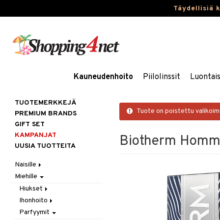
Täydellisiä 
Kauneudenhoito
Piilolinssit
Luontai
TUOTEMERKKEJÄ
Tuote on poistettu valikoi
PREMIUM BRANDS
GIFT SET
KAMPANJAT
Biotherm Homme
UUSIA TUOTTEITA
Naisille
Miehille
Hiukset
Ihonhoito
Gift Set
Hiukset
Korut
Harjat / Kammat
Aurinkotuotteet
Ihonhoito
Hiustenlähtö
Kosmetiikka
Hiuskuurit
Erikoistuotteet
Kaulakorut
Parfyymit
Hiusväri
Aurinkotuotteet