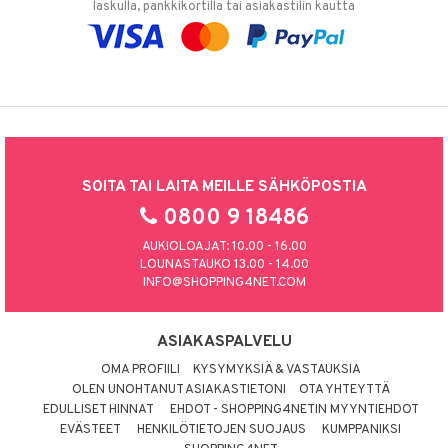
laskulla, pankkikortilla tai asiakastilin kautta
SOITA TAI LAITA MEILLE SÄHKÖPOSTIA
0800 9 18486
AUKIOLOAJAT: 10.00 - 16.00
LOUNASTAUKO 13.00 - 14.00
INFO@SHOPPING4NET.COM
ASIAKASPALVELU
OMA PROFIILI
KYSYMYKSIÄ & VASTAUKSIA
OLEN UNOHTANUT ASIAKASTIETONI
OTA YHTEYTTÄ
EDULLISET HINNAT
EHDOT - SHOPPING4NETIN MYYNTIEHDOT
EVÄSTEET
HENKILÖTIETOJEN SUOJAUS
KUMPPANIKSI