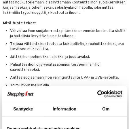
auttaa houkuttelemaan ja säilyttämään kosteutta ihon suojakerroksen
korjaamiseksi ja tukemiseksi, sekä hyaluronihapolla, joka auttaa
lisäämään täyteläisyyttä ja kosteutta ihoon.
Mitä tuote tekee:
Vahvistaa ihon suojakerrosta pitämään enemmän kosteutta sisällä
ja haitallisia ärsyttäviä aineita ulkona.
Tarjoaa välitöntä kosteutusta koko päivän ja rauhoittaa ihoa, joka
tarvitsee mukavuutta.
Jättää ihon pehmeäksi, sileäksi ja joustavaksi.
Palauttaa ihon öljy-vesitasapainon terveemmän ihon
saavuttamiseksi.
Auttaa suojaamaan ihoa vahingoittavilta UVA- ja UVB-säteiltä.
Toimii hyvin meikin alla.
Sopii akneen taipuvaiselle iholle.
Imeytyy nopeasti eikä jätä rasvaiseksi.
Kehitetty ihotautilääkäreiden toimesta.
Samtycke
Information
Om
Allergiatestattu.
100% hajusteeton.
Turvallinen herkälle iholle.
Denna webbplats använder cookies