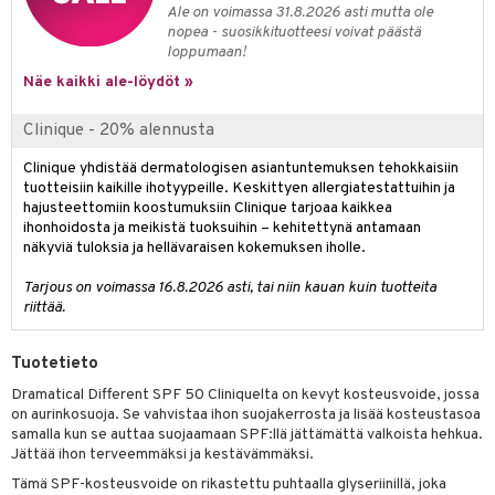
Ale on voimassa 31.8.2026 asti mutta ole
nopea - suosikkituotteesi voivat päästä
loppumaan!
Näe kaikki ale-löydöt »
Clinique - 20% alennusta
Clinique yhdistää dermatologisen asiantuntemuksen tehokkaisiin
tuotteisiin kaikille ihotyypeille. Keskittyen allergiatestattuihin ja
hajusteettomiin koostumuksiin Clinique tarjoaa kaikkea
ihonhoidosta ja meikistä tuoksuihin – kehitettynä antamaan
näkyviä tuloksia ja hellävaraisen kokemuksen iholle.
Tarjous on voimassa 16.8.2026 asti, tai niin kauan kuin tuotteita
riittää.
Tuotetieto
Dramatical Different SPF 50 Cliniquelta on kevyt kosteusvoide, jossa
on aurinkosuoja. Se vahvistaa ihon suojakerrosta ja lisää kosteustasoa
samalla kun se auttaa suojaamaan SPF:llä jättämättä valkoista hehkua.
Jättää ihon terveemmäksi ja kestävämmäksi.
Tämä SPF-kosteusvoide on rikastettu puhtaalla glyseriinillä, joka