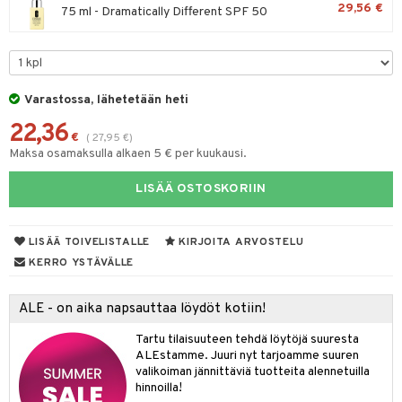
29,56 €
75 ml - Dramatically Different SPF 50
taloöljyt
likiilto
t
talovoiteet
lipuna
matics Elixir
o
ltenrajausväri
yx
inkosuoja
Varastossa, lähetetään heti
makarvat
nique Happy
aihetta Miehille
22,36
spalvelu
€
(
27,95
€
)
miväri
nique Happy For Men
nhoito
Maksa osamaksulla alkaen 5 € per kuukausi.
ksiä & vastauksia
kkisiveltmit
kastus
LISÄÄ OSTOSKORIIN
tuotetta
kkivoide
teutus & Soujaus
 verkkokaupasta
tevoide
LISÄÄ TOIVELISTALLE
KIRJOITA ARVOSTELU
ranajo & Ihonpuhdistus
KERRO YSTÄVÄLLE
justusvoide
kipuna
ALE - on aika napsauttaa löydöt kotiin!
teri
Tartu tilaisuuteen tehdä löytöjä suuresta
ALEstamme. Juuri nyt tarjoamme suuren
siväri
valikoiman jännittäviä tuotteita alennetuilla
hinnoilla!
mänrajauskynät