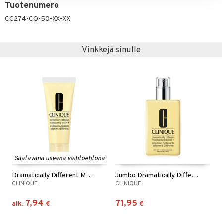
Tuotenumero
CC274-CQ-50-XX-XX
Vinkkejä sinulle
Saatavana useana vaihtoehtona
Dramatically Different Moisturizing Lotion+
Jumbo Dramatically Different Moisturizing Lotion+
CLINIQUE
CLINIQUE
7,94
71,95
alk.
€
€