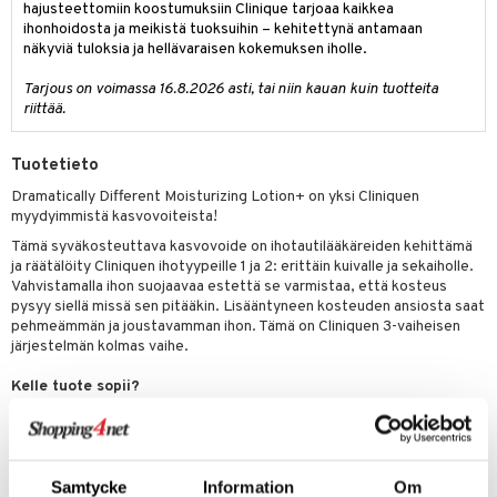
hajusteettomiin koostumuksiin Clinique tarjoaa kaikkea
ihonhoidosta ja meikistä tuoksuihin – kehitettynä antamaan
näkyviä tuloksia ja hellävaraisen kokemuksen iholle.
Tarjous on voimassa 16.8.2026 asti, tai niin kauan kuin tuotteita
riittää.
Tuotetieto
Dramatically Different Moisturizing Lotion+ on yksi Cliniquen
myydyimmistä kasvovoiteista!
Tämä syväkosteuttava kasvovoide on ihotautilääkäreiden kehittämä
ja räätälöity Cliniquen ihotyypeille 1 ja 2: erittäin kuivalle ja sekaiholle.
Vahvistamalla ihon suojaavaa estettä se varmistaa, että kosteus
pysyy siellä missä sen pitääkin. Lisääntyneen kosteuden ansiosta saat
pehmeämmän ja joustavamman ihon. Tämä on Cliniquen 3-vaiheisen
järjestelmän kolmas vaihe.
Kelle tuote sopii?
Sopii kuivalle/erittäin kuivalle iholle.
Mitä tuote tekee:
- Antaa 8 tunnin kosteutuksen + lievittää ihoa, joka tarvitsee
mukavuutta.
Samtycke
Information
Om