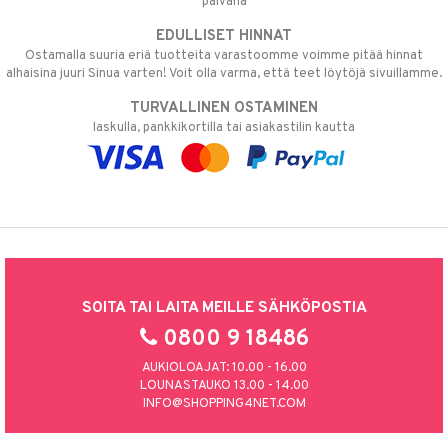
päivänä
EDULLISET HINNAT
Ostamalla suuria eriä tuotteita varastoomme voimme pitää hinnat
alhaisina juuri Sinua varten! Voit olla varma, että teet löytöjä sivuillamme.
TURVALLINEN OSTAMINEN
laskulla, pankkikortilla tai asiakastilin kautta
SOITA TAI LAITA MEILLE SÄHKÖPOSTIA
0800 9 18486
AUKIOLOAJAT: 10.00 - 16.00
LOUNASTAUKO 13.00 - 14.00
INFO@SHOPPING4NET.COM