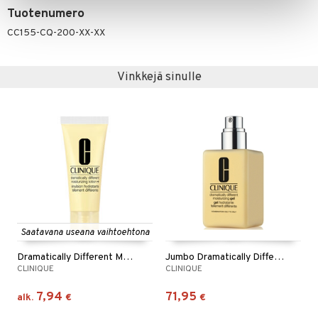
Tuotenumero
CC155-CQ-200-XX-XX
Vinkkejä sinulle
Saatavana useana vaihtoehtona
Dramatically Different Moisturizing Lotion+
Jumbo Dramatically Different Moisturizing Gel
CLINIQUE
CLINIQUE
7,94
71,95
alk.
€
€