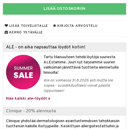
inkosuoja
taloöljyt
rumit
LISÄÄ OSTOSKORIIN
makarvat
nique Happy
aihetta Miehille
spalvelu
talovoiteet
mien/Huulten Hoito
miväri
nique Happy For Men
nhoito
ksiä & vastauksia
LISÄÄ TOIVELISTALLE
KIRJOITA ARVOSTELU
kkisiveltmit
kastus
KERRO YSTÄVÄLLE
tuotetta
kkivoide
teutus & Soujaus
 verkkokaupasta
ALE - on aika napsauttaa löydöt kotiin!
tevoide
ranajo & Ihonpuhdistus
Tartu tilaisuuteen tehdä löytöjä suuresta
justusvoide
ALEstamme. Juuri nyt tarjoamme suuren
valikoiman jännittäviä tuotteita alennetuilla
kipuna
hinnoilla!
teri
Ale on voimassa 31.8.2026 asti mutta ole
nopea - suosikkituotteesi voivat päästä
siväri
loppumaan!
mänrajauskynät
Näe kaikki ale-löydöt »
Clinique - 20% alennusta
Clinique yhdistää dermatologisen asiantuntemuksen tehokkaisiin
tuotteisiin kaikille ihotyypeille. Keskittyen allergiatestattuihin ja