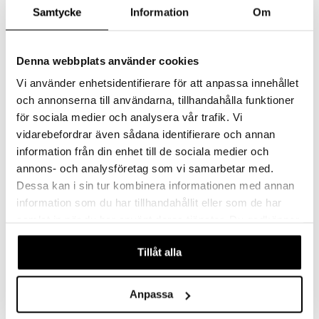
Samtycke
Information
Om
sa Possu
 MASKS
Denna webbplats använder cookies
kemon
Vi använder enhetsidentifierare för att anpassa innehållet
ållan
och annonserna till användarna, tillhandahålla funktioner
Saatavana useana vaihtoehtona
för sociala medier och analysera vår trafik. Vi
er Mario
vidarebefordrar även sådana identifierare och annan
Muumi Aurinkohattu Vaaleanpunainen
Muumi kylpylämpömittari
ru & Pesonen
RÄTT START
RÄTT START
information från din enhet till de sociala medier och
annons- och analysföretag som vi samarbetar med.
11,90
6,90
€
€
Dessa kan i sin tur kombinera informationen med annan
information som du har tillhandahållit eller som de har
samlat in när du har använt deras tjänster. Du godkänner
våra cookies vid fortsatt användande av vår webbplats.
Tillåt alla
Anpassa