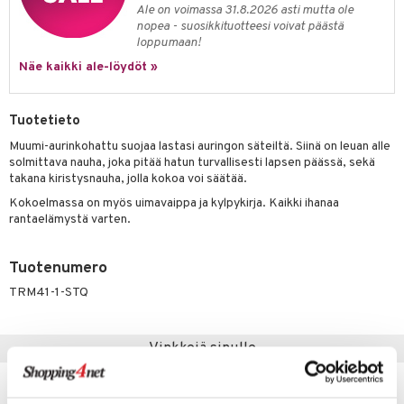
ney
elyvaunut
Ale on voimassa 31.8.2026 asti mutta ole
O Super Heroes
mintahahmot
nopea - suosikkituotteesi voivat päästä
ney Prinsessat
ettävät lelut
loppumaan!
ic
eli
Näe kaikki ale-löydöt »
zen
Tuotetieto
mähäkkimies
Muumi-aurinkohattu suojaa lastasi auringon säteiltä. Siinä on leuan alle
ry Potter
solmittava nauha, joka pitää hatun turvallisesti lapsen päässä, sekä
takana kiristysnauha, jolla kokoa voi säätää.
lo Kitty
Kokoelmassa on myös uimavaippa ja kylpykirja. Kaikki ihanaa
.L.
rantaelämystä varten.
mmi Lehmä
Tuotenumero
le
TRM41-1-STQ
umi
le
Vinkkejä sinulle
 Patrol
pi Pitkätossu