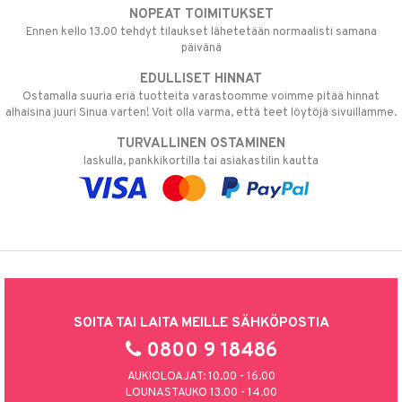
NOPEAT TOIMITUKSET
Ennen kello 13.00 tehdyt tilaukset lähetetään normaalisti samana
päivänä
EDULLISET HINNAT
Ostamalla suuria eriä tuotteita varastoomme voimme pitää hinnat
alhaisina juuri Sinua varten! Voit olla varma, että teet löytöjä sivuillamme.
TURVALLINEN OSTAMINEN
laskulla, pankkikortilla tai asiakastilin kautta
SOITA TAI LAITA MEILLE SÄHKÖPOSTIA
0800 9 18486
AUKIOLOAJAT: 10.00 - 16.00
LOUNASTAUKO 13.00 - 14.00