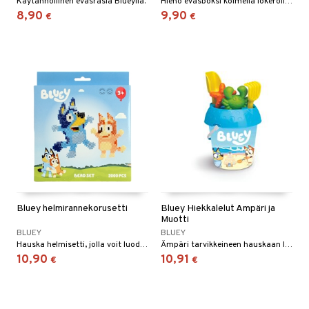
Käytännöllinen eväsrasia Blueylla.
Hieno eväsboksi kolmella lokerolla ja Bluey-teemalla.
8,90
9,90
€
€
Bluey helmirannekorusetti
Bluey Hiekkalelut Ämpäri ja
Muotti
BLUEY
BLUEY
Hauska helmisetti, jolla voit luoda omia Bluey-hahmoja!
Ämpäri tarvikkeineen hauskaan leikkiin hiekkalaatikolla tai rannalla.
10,90
10,91
€
€