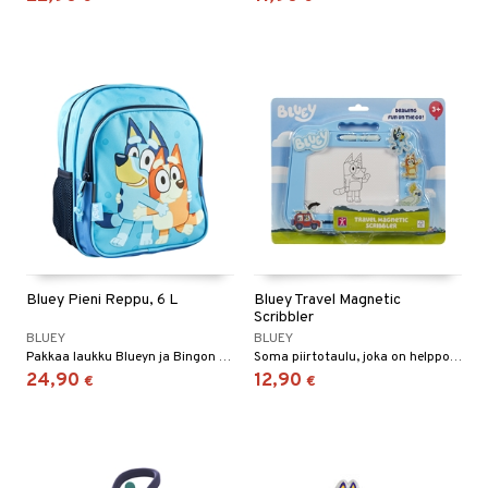
Bluey Pieni Reppu, 6 L
Bluey Travel Magnetic
Scribbler
BLUEY
BLUEY
Pakkaa laukku Blueyn ja Bingon kanssa!
Soma piirtotaulu, joka on helppo ottaa mukaan kaikkialle!
24,90
12,90
€
€