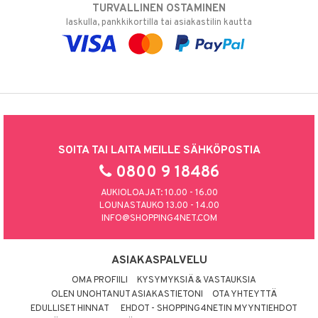
TURVALLINEN OSTAMINEN
laskulla, pankkikortilla tai asiakastilin kautta
SOITA TAI LAITA MEILLE SÄHKÖPOSTIA
0800 9 18486
AUKIOLOAJAT: 10.00 - 16.00
LOUNASTAUKO 13.00 - 14.00
INFO@SHOPPING4NET.COM
ASIAKASPALVELU
OMA PROFIILI
KYSYMYKSIÄ & VASTAUKSIA
OLEN UNOHTANUT ASIAKASTIETONI
OTA YHTEYTTÄ
EDULLISET HINNAT
EHDOT - SHOPPING4NETIN MYYNTIEHDOT