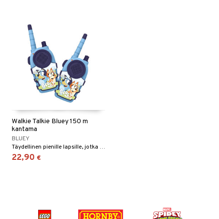
Walkie Talkie Bluey 150 m
kantama
BLUEY
Täydellinen pienille lapsille, jotka rakastavat tutkia ja leikkiä.
22,90
€