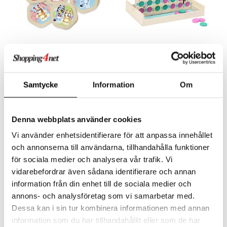
Bluey Lasten Muistipeli
Bluey lasten Neljä
Peräkkäin
BLUEY
BLUEY
Muistipeli puusta, jossa on 19 paria Bluey-aiheisia kuvia.
Hauska peli koko perheelle!
Samtycke
Information
Om
9,90
15,09
€
€
Denna webbplats använder cookies
Vi använder enhetsidentifierare för att anpassa innehållet
och annonserna till användarna, tillhandahålla funktioner
för sociala medier och analysera vår trafik. Vi
vidarebefordrar även sådana identifierare och annan
information från din enhet till de sociala medier och
annons- och analysföretag som vi samarbetar med.
Dessa kan i sin tur kombinera informationen med annan
information som du har tillhandahållit eller som de har