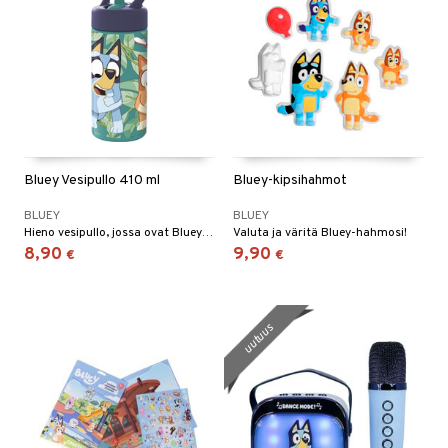
Bluey Vesipullo 410 ml
Bluey-kipsihahmot
BLUEY
BLUEY
Hieno vesipullo, jossa ovat Bluey ja Bingo lehtien keskellä.
Valuta ja väritä Bluey-hahmosi!
8,90
9,90
€
€
uutuus