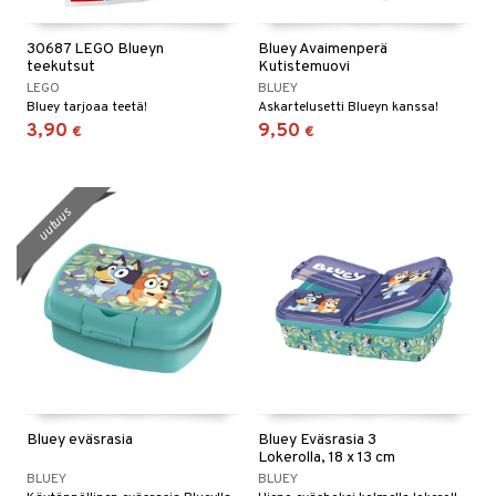
30687 LEGO Blueyn
Bluey Avaimenperä
teekutsut
Kutistemuovi
LEGO
BLUEY
Bluey tarjoaa teetä!
Askartelusetti Blueyn kanssa!
3,90
9,50
€
€
uutuus
Bluey eväsrasia
Bluey Eväsrasia 3
Lokerolla, 18 x 13 cm
BLUEY
BLUEY