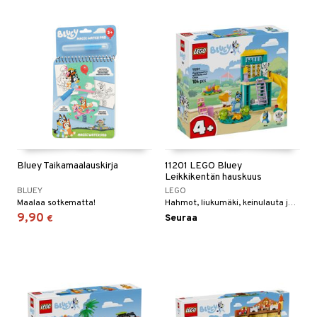
umi
le
 Patrol
pi Pitkätossu
sa Possu
 MASKS
kemon
Bluey Taikamaalauskirja
11201 LEGO Bluey
Leikkikentän hauskuus
ållan
BLUEY
LEGO
Maalaa sotkematta!
Hahmot, liukumäki, keinulauta ja muita asioita tv-sarjasta Bluey.
er Mario
9,90
Seuraa
€
ru & Pesonen