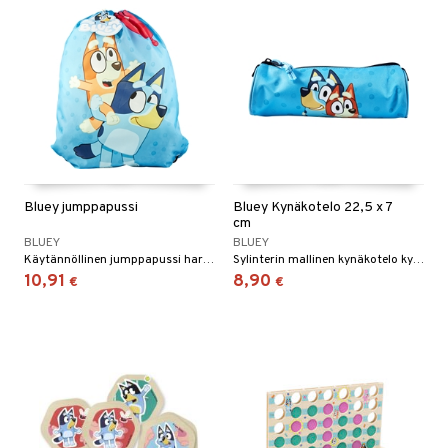
Bluey jumppapussi
Bluey Kynäkotelo 22,5 x 7
cm
BLUEY
BLUEY
Käytännöllinen jumppapussi harjoitteluun tai vaihtovaatteille.
Sylinterin mallinen kynäkotelo kynillä täytettäväksi.
10,91
8,90
€
€