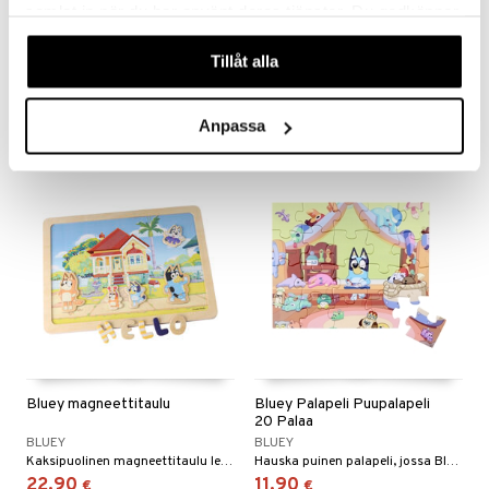
samlat in när du har använt deras tjänster. Du godkänner
Bluey lasten sateenvarjo
Bluey lasten tatuoinnit
våra cookies vid fortsatt användande av vår webbplats.
BLUEY
BLUEY
Tillåt alla
Täydellinen sateenvarjo, josta näkee läpi!
Turvallisia ja hauskoja lasten tatuointeja Blueyltä!
10,91
2,90
€
€
Anpassa
Bluey magneettitaulu
Bluey Palapeli Puupalapeli
20 Palaa
BLUEY
BLUEY
Kaksipuolinen magneettitaulu leikkiin ja oppimiseen!
Hauska puinen palapeli, jossa Bluey istuu huoneessaan ja piirtää.
22,90
11,90
€
€