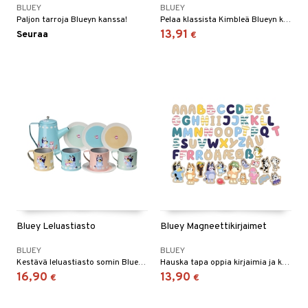
BLUEY
BLUEY
O Minecraft
entarvikkeita
gyn vaatteet
ipullot & Tarvikkeet
ut
Paljon tarroja Blueyn kanssa!
Pelaa klassista Kimbleä Blueyn kanssa!
gformers
iilit
blarna
taleikit
elut
13,91
Seuraa
€
GO Ninjago
ens Barn
ut
ikat
ulelut & helistimet
tman
oleikit
neuvot
GO Speed Champions
ållan
apussit
kalut
uvajumppa
libompa
opelit
iviteettilelut
GO Spidey
ffi Love
ney
elyvaunut
O Super Heroes
mintahahmot
ney Prinsessat
ettävät lelut
ic
eli
zen
mähäkkimies
ry Potter
Bluey Leluastiasto
Bluey Magneettikirjaimet
lo Kitty
BLUEY
BLUEY
.L.
Kestävä leluastiasto somin Bluey-painatuksin.
Hauska tapa oppia kirjaimia ja koota sanoja!
16,90
13,90
€
€
mmi Lehmä
le