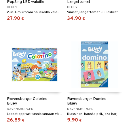
PopSing LED-valoilla
Langattomat
BLUEY
BLUEY
2-in-1-mikrofoni hauskoilla valo- ja äänitehosteilla.
Siniset, langattomat kuulokkeet Bluey-kuviolla.
27,90
34,90
€
€
Ravensburger Colorino
Ravensburger Domino
Bluey
Bluey
RAVENSBURGER
RAVENSBURGER
Lapset oppivat tunnistamaan värejä leikkisällä tavalla!
Klassinen, hauska peli, joka harjoittaa keskittymistä!
26,89
9,90
€
€