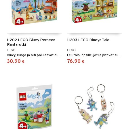
11202 LEGO Bluey Perheen
11203 LEGO Blueyn Talo
Rantaretki
LEGO
LEGO
Bluey, Bingo ja äiti pakkaavat auton hauskaa päivää rannalla varten.
Lelutalo lapsille, jotka pitävät suositusta tv-sarjasta!
30,90
76,90
€
€