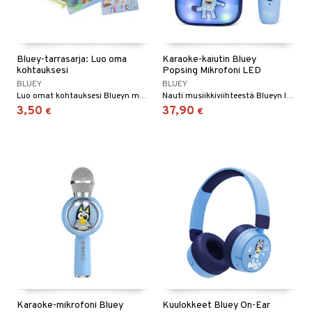
Bluey-tarrasarja: Luo oma
Karaoke-kaiutin Bluey
kohtauksesi
Popsing Mikrofoni LED
BLUEY
BLUEY
Luo omat kohtauksesi Blueyn maailmassa.
Nauti musiikkiviihteestä Blueyn langattomalla karaoke-setillä.
3,50
37,90
€
€
Karaoke-mikrofoni Bluey
Kuulokkeet Bluey On-Ear