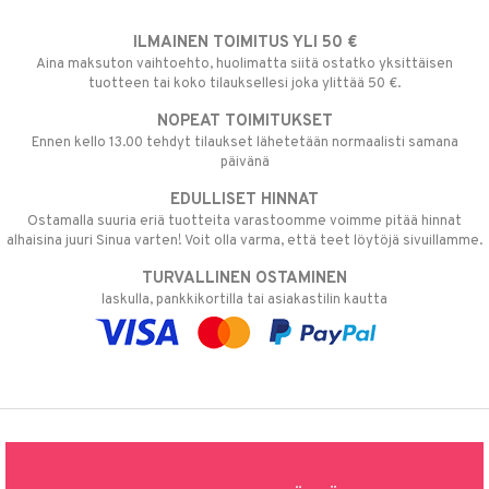
ILMAINEN TOIMITUS YLI 50 €
Aina maksuton vaihtoehto, huolimatta siitä ostatko yksittäisen
tuotteen tai koko tilauksellesi joka ylittää 50 €.
NOPEAT TOIMITUKSET
Ennen kello 13.00 tehdyt tilaukset lähetetään normaalisti samana
päivänä
EDULLISET HINNAT
Ostamalla suuria eriä tuotteita varastoomme voimme pitää hinnat
alhaisina juuri Sinua varten! Voit olla varma, että teet löytöjä sivuillamme.
TURVALLINEN OSTAMINEN
laskulla, pankkikortilla tai asiakastilin kautta