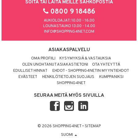
SOITA TAI LAITA MEILLE SÄHKÖPOSTIA
0800 9 18486
AUKIOLOAJAT: 10.00 - 16.00
LOUNASTAUKO 13.00 - 14.00
INFO@SHOPPING4NET.COM
ASIAKASPALVELU
OMA PROFIILI
KYSYMYKSIÄ & VASTAUKSIA
OLEN UNOHTANUT ASIAKASTIETONI
OTA YHTEYTTÄ
EDULLISET HINNAT
EHDOT - SHOPPING4NETIN MYYNTIEHDOT
EVÄSTEET
HENKILÖTIETOJEN SUOJAUS
KUMPPANIKSI
SHOPPING4NET
SEURAA MEITÄ MYÖS SIVUILLA
© 2026 SHOPPING4NET
•
SITEMAP
SUOMI