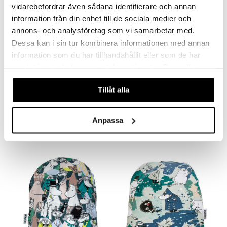
vidarebefordrar även sådana identifierare och annan
information från din enhet till de sociala medier och
annons- och analysföretag som vi samarbetar med.
Dessa kan i sin tur kombinera informationen med annan
information som du har tillhandahållit eller som de har
samlat in när du har använt deras tjänster. Du godkänner
Saatavana useana vaihtoehtona
Saatavana useana vaihtoehtona
våra cookies vid fortsatt användande av vår webbplats.
Muumi Myssy Sato Anil
Muumi Piilosilla Pipo
Tillåt alla
MUMIN
MUMIN
9,90
11,90
€
€
Anpassa