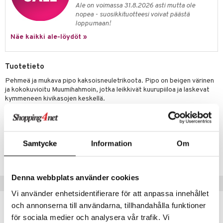
Ale on voimassa 31.8.2026 asti mutta ole
umi
nopea - suosikkituotteesi voivat päästä
loppumaan!
le
Näe kaikki ale-löydöt »
 Patrol
pi Pitkätossu
Tuotetieto
Pehmeä ja mukava pipo kaksoisneuletrikoota. Pipo on beigen värinen
sa Possu
ja kokokuvioitu Muumihahmoin, jotka leikkivät kuurupiiloa ja laskevat
kymmeneen kivikasojen keskellä.
 MASKS
Materiaali: 95 % ekologinen puuvilla 5% elastaani. Öko-tex.
kemon
ållan
Tuotenumero
Samtycke
Information
Om
er Mario
TMN89-1-485
ru & Pesonen
Denna webbplats använder cookies
Suositut tuotteet
Vi använder enhetsidentifierare för att anpassa innehållet
och annonserna till användarna, tillhandahålla funktioner
för sociala medier och analysera vår trafik. Vi