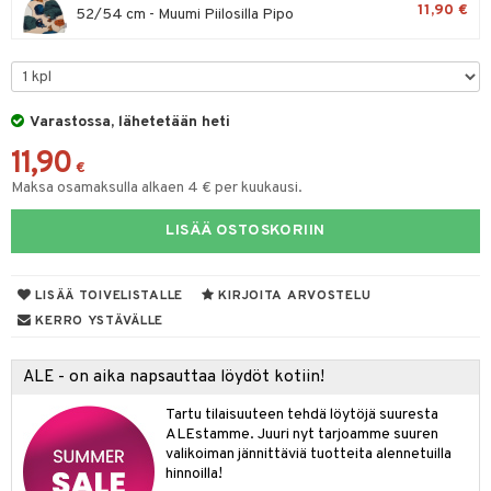
11,90 €
52/54 cm - Muumi Piilosilla Pipo
O Minecraft
entarvikkeita
gyn vaatteet
ipullot & Tarvikkeet
ut
gformers
blarna
taleikit
elut
GO Ninjago
ens Barn
ut
ikat
tman
oleikit
neuvot
GO Speed Champions
ållan
apussit
kalut
libompa
opelit
iviteettilelut
Varastossa, lähetetään heti
GO Spidey
ffi Love
ta
ney
elyvaunut
11,90
€
O Super Heroes
mintahahmot
ney Prinsessat
ysitterit
isuus
ettävät lelut
Maksa osamaksulla alkaen 4 € per kuukausi.
ic
eli
uviltti
LISÄÄ OSTOSKORIIN
spalvelu
zen
iilit
ksiä & vastauksia
mähäkkimies
ulelut & helistimet
LISÄÄ TOIVELISTALLE
KIRJOITA ARVOSTELU
tuotetta
KERRO YSTÄVÄLLE
ry Potter
uvajumppa
 verkkokaupasta
lo Kitty
ALE - on aika napsauttaa löydöt kotiin!
.L.
Tartu tilaisuuteen tehdä löytöjä suuresta
ALEstamme. Juuri nyt tarjoamme suuren
mmi Lehmä
valikoiman jännittäviä tuotteita alennetuilla
hinnoilla!
le