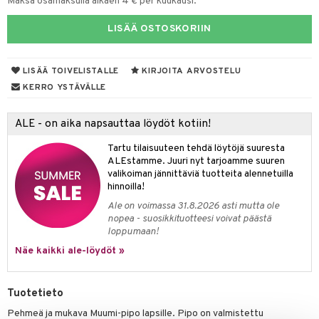
Maksa osamaksulla alkaen 4 € per kuukausi.
O Minecraft
entarvikkeita
gyn vaatteet
ipullot & Tarvikkeet
ut
gformers
blarna
taleikit
elut
LISÄÄ OSTOSKORIIN
GO Ninjago
ens Barn
ut
ikat
tman
oleikit
neuvot
GO Speed Champions
ållan
apussit
kalut
libompa
opelit
LISÄÄ TOIVELISTALLE
KIRJOITA ARVOSTELU
iviteettilelut
KERRO YSTÄVÄLLE
GO Spidey
ffi Love
ta
ney
elyvaunut
O Super Heroes
mintahahmot
ney Prinsessat
ysitterit
isuus
ettävät lelut
ALE - on aika napsauttaa löydöt kotiin!
ic
eli
uviltti
Tartu tilaisuuteen tehdä löytöjä suuresta
spalvelu
ALEstamme. Juuri nyt tarjoamme suuren
zen
iilit
valikoiman jännittäviä tuotteita alennetuilla
ksiä & vastauksia
hinnoilla!
mähäkkimies
ulelut & helistimet
Ale on voimassa 31.8.2026 asti mutta ole
tuotetta
ry Potter
uvajumppa
nopea - suosikkituotteesi voivat päästä
loppumaan!
 verkkokaupasta
lo Kitty
Näe kaikki ale-löydöt »
.L.
mmi Lehmä
Tuotetieto
Pehmeä ja mukava Muumi-pipo lapsille. Pipo on valmistettu
le