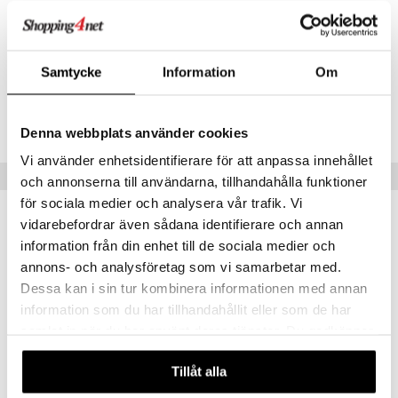
kaksinkertaisesta trikookankaasta. Tuote sisältää sertifioitua
umi
luomupuuvillaa.
Materiaali
: 95% luomupuuvillaa, 5% elastaania.
le
Samtycke
Information
Om
 Patrol
Tuotenumero
pi Pitkätossu
TMX98-1-485
Denna webbplats använder cookies
sa Possu
Vi använder enhetsidentifierare för att anpassa innehållet
Vinkkejä sinulle
 MASKS
och annonserna till användarna, tillhandahålla funktioner
för sociala medier och analysera vår trafik. Vi
kemon
vidarebefordrar även sådana identifierare och annan
ållan
information från din enhet till de sociala medier och
annons- och analysföretag som vi samarbetar med.
er Mario
Dessa kan i sin tur kombinera informationen med annan
ru & Pesonen
information som du har tillhandahållit eller som de har
samlat in när du har använt deras tjänster. Du godkänner
våra cookies vid fortsatt användande av vår webbplats.
Tillåt alla
Saatavana useana vaihtoehtona