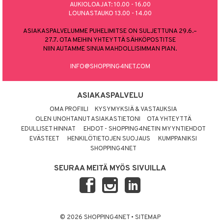
AUKIOLOAJAT: 10.00 - 16.00
LOUNASTAUKO 13.00 - 14.00
ASIAKASPALVELUMME PUHELIMITSE ON SULJETTUNA 29.6.–
27.7. OTA MEIHIN YHTEYTTÄ SÄHKÖPOSTITSE
NIIN AUTAMME SINUA MAHDOLLISIMMAN PIAN.
INFO@SHOPPING4NET.COM
ASIAKASPALVELU
OMA PROFIILI
KYSYMYKSIÄ & VASTAUKSIA
OLEN UNOHTANUT ASIAKASTIETONI
OTA YHTEYTTÄ
EDULLISET HINNAT
EHDOT - SHOPPING4NETIN MYYNTIEHDOT
EVÄSTEET
HENKILÖTIETOJEN SUOJAUS
KUMPPANIKSI
SHOPPING4NET
SEURAA MEITÄ MYÖS SIVUILLA
© 2026 SHOPPING4NET
•
SITEMAP