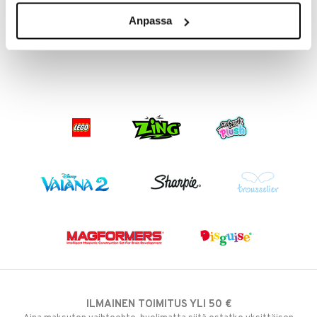
Muumi Nipsu 2 Reppu Luokkakokous Sininen
Muumit Luokkakuva Paita Sininen
MUMIN
MUMIN
Anpassa
24,90
14,90
€
€
ILMAINEN TOIMITUS YLI 50 €