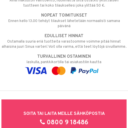
Aina maksuton vaihtoehto, huolimatta siitä ostatko yksittäisen
tuotteen tai koko tilauksellesi joka ylittää 50 €.
NOPEAT TOIMITUKSET
Ennen kello 13.00 tehdyt tilaukset lähetetään normaalisti samana
päivänä
EDULLISET HINNAT
Ostamalla suuria eriä tuotteita varastoomme voimme pitää hinnat
alhaisina juuri Sinua varten! Voit olla varma, että teet löytöjä sivuillamme.
TURVALLINEN OSTAMINEN
laskulla, pankkikortilla tai asiakastilin kautta
SOITA TAI LAITA MEILLE SÄHKÖPOSTIA
0800 9 18486