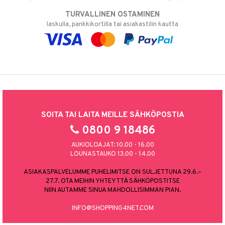
TURVALLINEN OSTAMINEN
laskulla, pankkikortilla tai asiakastilin kautta
SOITA TAI LAITA MEILLE SÄHKÖPOSTIA
0800 9 18486
AUKIOLOAJAT: 10.00 - 16.00
LOUNASTAUKO 13.00 - 14.00
ASIAKASPALVELUMME PUHELIMITSE ON SULJETTUNA 29.6.–
27.7. OTA MEIHIN YHTEYTTÄ SÄHKÖPOSTITSE
NIIN AUTAMME SINUA MAHDOLLISIMMAN PIAN.
INFO@SHOPPING4NET.COM