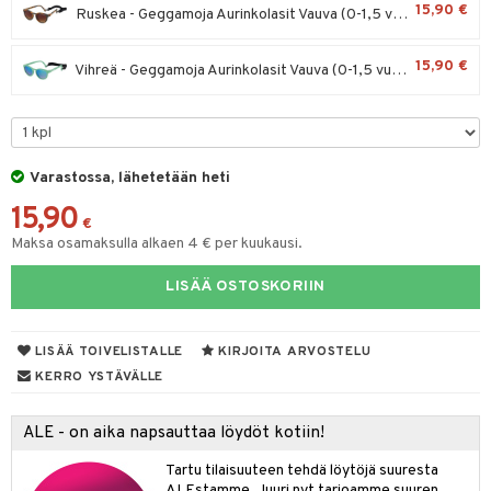
15,90 €
Ruskea - Geggamoja Aurinkolasit Vauva (0-1,5 vuotta)
O Minecraft
entarvikkeita
gyn vaatteet
ipullot & Tarvikkeet
ut
gformers
blarna
taleikit
elut
GO Ninjago
ens Barn
15,90 €
ut
Vihreä - Geggamoja Aurinkolasit Vauva (0-1,5 vuotta)
ikat
tman
oleikit
neuvot
GO Speed Champions
ållan
apussit
kalut
libompa
opelit
iviteettilelut
GO Spidey
ffi Love
ta
ney
elyvaunut
O Super Heroes
mintahahmot
Varastossa, lähetetään heti
ney Prinsessat
ysitterit
isuus
ettävät lelut
15,90
ic
eli
uviltti
€
spalvelu
Maksa osamaksulla alkaen 4 € per kuukausi.
zen
iilit
ksiä & vastauksia
LISÄÄ OSTOSKORIIN
mähäkkimies
ulelut & helistimet
tuotetta
ry Potter
uvajumppa
LISÄÄ TOIVELISTALLE
KIRJOITA ARVOSTELU
 verkkokaupasta
lo Kitty
KERRO YSTÄVÄLLE
.L.
ALE - on aika napsauttaa löydöt kotiin!
mmi Lehmä
Tartu tilaisuuteen tehdä löytöjä suuresta
le
ALEstamme. Juuri nyt tarjoamme suuren