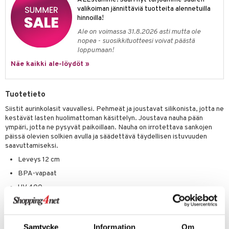
valikoiman jännittäviä tuotteita alennetuilla
umi
hinnoilla!
le
Ale on voimassa 31.8.2026 asti mutta ole
nopea - suosikkituotteesi voivat päästä
 Patrol
loppumaan!
Näe kaikki ale-löydöt »
pi Pitkätossu
sa Possu
Tuotetieto
 MASKS
Siistit aurinkolasit vauvallesi. Pehmeät ja joustavat silikonista, jotta ne
kestävät lasten huolimattoman käsittelyn. Joustava nauha pään
kemon
ympäri, jotta ne pysyvät paikoillaan. Nauha on irrotettava sankojen
ållan
päissä olevien solkien avulla ja säädettävä täydellisen istuvuuden
saavuttamiseksi.
er Mario
Leveys 12 cm
ru & Pesonen
BPA-vapaat
UV 400
Säädettävä nauha
Tummat linssit kategoria 3
Samtycke
Information
Om
CE-merkitty