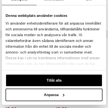
Tuotenumero
Denna webbplats använder cookies
TGG33-1-PU
Vi använder enhetsidentifierare för att anpassa innehållet
och annonserna till användarna, tillhandahålla funktioner
Vinkkejä sinulle
för sociala medier och analysera vår trafik. Vi
vidarebefordrar även sådana identifierare och annan
information från din enhet till de sociala medier och
annons- och analysföretag som vi samarbetar med.
Dessa kan i sin tur kombinera informationen med annan
information som du har tillhandahållit eller som de har
samlat in när du har använt deras tjänster. Du godkänner
våra cookies vid fortsatt användande av vår webbplats.
Tillåt alla
Saatavana useana vaihtoehtona
Anpassa
Geggamoja Aurinkolasit Lapsille (2-6 vuotta)
Geggamoja Aurinkolasit Lapsille (6-11 vuotta)
GEGGAMOJA
GEGGAMOJA