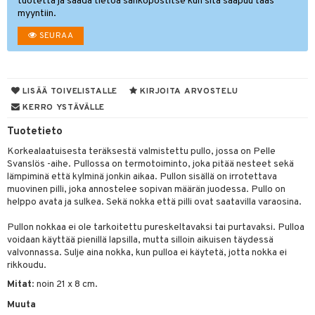
tuotetta ja saada tietoa sähköpostitse kun sitä saapuu taas
myyntiin.
O Minecraft
entarvikkeita
gyn vaatteet
ipullot & Tarvikkeet
gformers
blarna
taleikit
elut
SEURAA
GO Ninjago
ens Barn
keet
ikat
tman
oleikit
neuvot
GO Speed Champions
ållan
kalut
inkolasit
ta
libompa
opelit
iviteettilelut
GO Spidey
ffi Love
LISÄÄ TOIVELISTALLE
KIRJOITA ARVOSTELU
ut ja lakit
ney
ysitterit
isuus
elyvaunut
KERRO YSTÄVÄLLE
O Super Heroes
mintahahmot
starvikkeita
ney Prinsessat
uviltti
ettävät lelut
spalvelu
Tuotetieto
ic
ut
eli
iilit
Korkealaatuisesta teräksestä valmistettu pullo, jossa on Pelle
ksiä & vastauksia
Svanslös -aihe. Pullossa on termotoiminto, joka pitää nesteet sekä
ut
zen
ulelut & helistimet
lämpiminä että kylminä jonkin aikaa. Pullon sisällä on irrotettava
tuotetta
apussit
muovinen pilli, joka annostelee sopivan määrän juodessa. Pullo on
mähäkkimies
uvajumppa
helppo avata ja sulkea. Sekä nokka että pilli ovat saatavilla varaosina.
 verkkokaupasta
ry Potter
Pullon nokkaa ei ole tarkoitettu pureskeltavaksi tai purtavaksi. Pulloa
lo Kitty
voidaan käyttää pienillä lapsilla, mutta silloin aikuisen täydessä
valvonnassa. Sulje aina nokka, kun pulloa ei käytetä, jotta nokka ei
.L.
rikkoudu.
Mitat
: noin 21 x 8 cm.
mmi Lehmä
Muuta
le