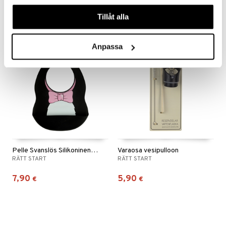
våra cookies vid fortsatt användande av vår webbplats.
9,90
7,90
€
€
Tillåt alla
Anpassa
Pelle Svanslös Silikoninen Ruokalappu Musta
Varaosa vesipulloon
RÄTT START
RÄTT START
7,90
5,90
€
€