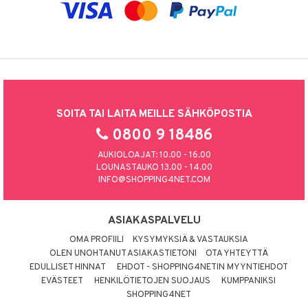
SOITA TAI LAITA MEILLE SÄHKÖPOSTIA
0800 9 18486
AUKIOLOAJAT: 10.00 - 16.00
LOUNASTAUKO 13.00 - 14.00
INFO@SHOPPING4NET.COM
ASIAKASPALVELU
OMA PROFIILI
KYSYMYKSIÄ & VASTAUKSIA
OLEN UNOHTANUT ASIAKASTIETONI
OTA YHTEYTTÄ
EDULLISET HINNAT
EHDOT - SHOPPING4NETIN MYYNTIEHDOT
EVÄSTEET
HENKILÖTIETOJEN SUOJAUS
KUMPPANIKSI
SHOPPING4NET