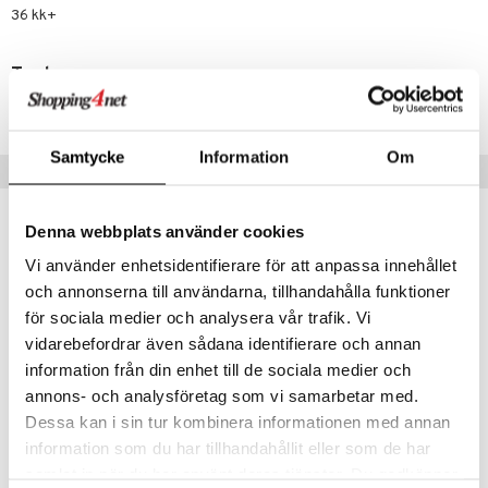
36 kk+
umi
le
Tuotenumero
TPS02-1-KOR
 Patrol
pi Pitkätossu
Samtycke
Information
Om
Vinkkejä sinulle
sa Possu
 MASKS
Denna webbplats använder cookies
kemon
Vi använder enhetsidentifierare för att anpassa innehållet
ållan
och annonserna till användarna, tillhandahålla funktioner
för sociala medier och analysera vår trafik. Vi
er Mario
vidarebefordrar även sådana identifierare och annan
ru & Pesonen
information från din enhet till de sociala medier och
annons- och analysföretag som vi samarbetar med.
Dessa kan i sin tur kombinera informationen med annan
information som du har tillhandahållit eller som de har
Pelle Svanslös Eväsrasia 3-pack
Pelle Svanslös Silikoninen Ruokalappu Harmaa
RÄTT START
RÄTT START
samlat in när du har använt deras tjänster. Du godkänner