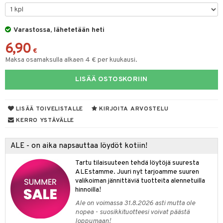
O Minecraft
entarvikkeita
gyn vaatteet
ipullot & Tarvikkeet
gformers
blarna
taleikit
elut
GO Ninjago
ens Barn
Varastossa, lähetetään heti
keet
ikat
tman
oleikit
neuvot
6,90
GO Speed Champions
ållan
kalut
inkolasit
ta
libompa
opelit
iviteettilelut
€
Maksa osamaksulla alkaen 4 € per kuukausi.
GO Spidey
ffi Love
ut ja lakit
ney
ysitterit
isuus
elyvaunut
LISÄÄ OSTOSKORIIN
O Super Heroes
mintahahmot
starvikkeita
ney Prinsessat
uviltti
ettävät lelut
spalvelu
ic
ut
eli
iilit
LISÄÄ TOIVELISTALLE
KIRJOITA ARVOSTELU
ksiä & vastauksia
ut
zen
ulelut & helistimet
KERRO YSTÄVÄLLE
tuotetta
apussit
mähäkkimies
uvajumppa
ALE - on aika napsauttaa löydöt kotiin!
 verkkokaupasta
ry Potter
Tartu tilaisuuteen tehdä löytöjä suuresta
lo Kitty
ALEstamme. Juuri nyt tarjoamme suuren
valikoiman jännittäviä tuotteita alennetuilla
.L.
hinnoilla!
mmi Lehmä
Ale on voimassa 31.8.2026 asti mutta ole
nopea - suosikkituotteesi voivat päästä
le
loppumaan!