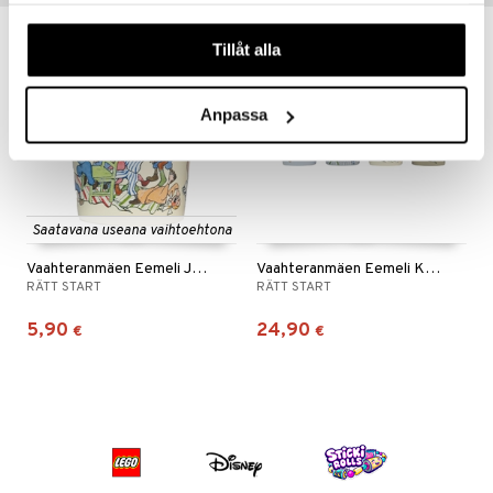
våra cookies vid fortsatt användande av vår webbplats.
Tillåt alla
Anpassa
Saatavana useana vaihtoehtona
Vaahteranmäen Eemeli Juomamuki
Vaahteranmäen Eemeli Keräilykupit 4 kpl
RÄTT START
RÄTT START
5,90
24,90
€
€