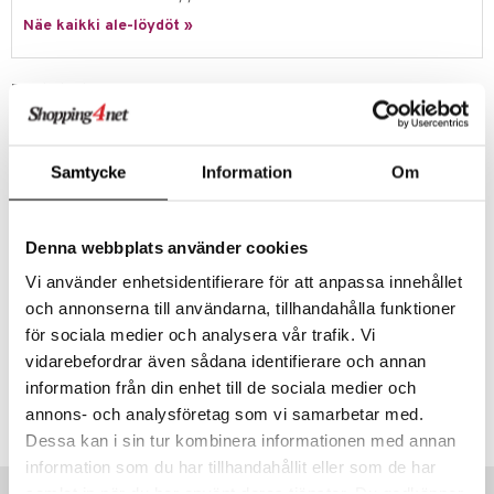
Näe kaikki ale-löydöt »
umi
le
Tuotetieto
 Patrol
Syvä Vaahteranmäen Eemeli -aiheinen kulho, valmistettu RPET:stä,
joka on ympäristöystävällinen ja kestävä materiaali.
pi Pitkätossu
Samtycke
Information
Om
Rätt Startin RPET-materiaalista valmistetut tuotteet vähentävät
sa Possu
osaltaan jätteen määrää ja pienentävät hiilijalanjälkeä. RPET ei ole
mikroaaltouuninkestävää, mutta se voidaan pestä
 MASKS
astianpesukoneessa.
Denna webbplats använder cookies
kemon
.
Vi använder enhetsidentifierare för att anpassa innehållet
Muuta
ållan
och annonserna till användarna, tillhandahålla funktioner
6 kk+
er Mario
för sociala medier och analysera vår trafik. Vi
vidarebefordrar även sådana identifierare och annan
ru & Pesonen
Tuotenumero
information från din enhet till de sociala medier och
annons- och analysföretag som vi samarbetar med.
TRR34-1-BL
Dessa kan i sin tur kombinera informationen med annan
information som du har tillhandahållit eller som de har
Vinkkejä sinulle
samlat in när du har använt deras tjänster. Du godkänner