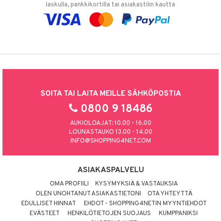
laskulla, pankkikortilla tai asiakastilin kautta
SOITA TAI LAITA MEILLE SÄHKÖPOSTIA
0800 9 18486
AUKIOLOAJAT: 10.00 - 16.00
LOUNASTAUKO 13.00 - 14.00
INFO@SHOPPING4NET.COM
ASIAKASPALVELU
OMA PROFIILI
KYSYMYKSIÄ & VASTAUKSIA
OLEN UNOHTANUT ASIAKASTIETONI
OTA YHTEYTTÄ
EDULLISET HINNAT
EHDOT - SHOPPING4NETIN MYYNTIEHDOT
EVÄSTEET
HENKILÖTIETOJEN SUOJAUS
KUMPPANIKSI