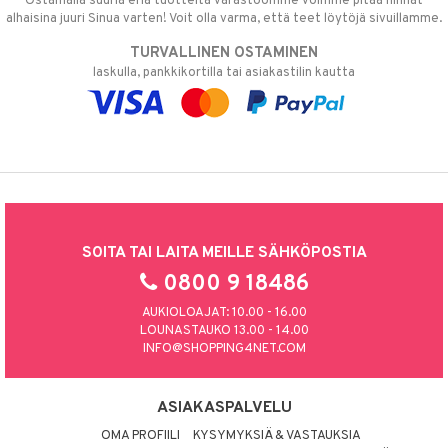
Ostamalla suuria eriä tuotteita varastoomme voimme pitää hinnat
alhaisina juuri Sinua varten! Voit olla varma, että teet löytöjä sivuillamme.
TURVALLINEN OSTAMINEN
laskulla, pankkikortilla tai asiakastilin kautta
SOITA TAI LAITA MEILLE SÄHKÖPOSTIA
0800 9 18486
AUKIOLOAJAT: 10.00 - 16.00
LOUNASTAUKO 13.00 - 14.00
INFO@SHOPPING4NET.COM
ASIAKASPALVELU
OMA PROFIILI
KYSYMYKSIÄ & VASTAUKSIA