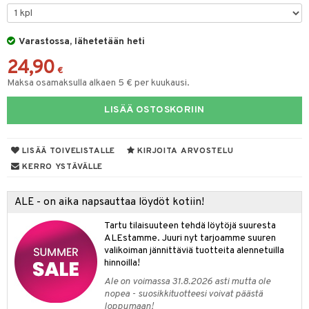
O Minecraft
entarvikkeita
gyn vaatteet
ipullot & Tarvikkeet
gformers
blarna
taleikit
elut
GO Ninjago
ens Barn
Varastossa, lähetetään heti
keet
ikat
tman
oleikit
neuvot
24,90
GO Speed Champions
ållan
kalut
inkolasit
ta
libompa
opelit
iviteettilelut
€
Maksa osamaksulla alkaen 5 € per kuukausi.
GO Spidey
ffi Love
ut ja lakit
ney
ysitterit
isuus
elyvaunut
LISÄÄ OSTOSKORIIN
O Super Heroes
mintahahmot
starvikkeita
ney Prinsessat
uviltti
ettävät lelut
spalvelu
ic
ut
eli
iilit
LISÄÄ TOIVELISTALLE
KIRJOITA ARVOSTELU
ksiä & vastauksia
ut
zen
ulelut & helistimet
KERRO YSTÄVÄLLE
tuotetta
apussit
mähäkkimies
uvajumppa
ALE - on aika napsauttaa löydöt kotiin!
 verkkokaupasta
ry Potter
Tartu tilaisuuteen tehdä löytöjä suuresta
lo Kitty
ALEstamme. Juuri nyt tarjoamme suuren
valikoiman jännittäviä tuotteita alennetuilla
.L.
hinnoilla!
mmi Lehmä
Ale on voimassa 31.8.2026 asti mutta ole
nopea - suosikkituotteesi voivat päästä
le
loppumaan!