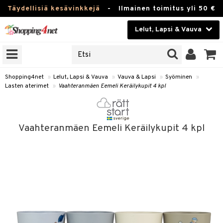
Täydellisiä kesävinkkejä
-
Ilmainen toimitus yli 50 €
Lelut, Lapsi & Vauva
ERKKEJÄ
Kauneudenhoito
JAT
UOTTEITA
Piilolinssit
Shopping4net
»
Lelut, Lapsi & Vauva
»
Vauva & Lapsi
»
Syöminen
»
Lasten aterimet
»
Vaahteranmäen Eemeli Keräilykupit 4 kpl
Luontaistuotteet
u
Apteekki
lumateriaalit
Vaahteranmäen Eemeli Keräilykupit 4 kpl
atteet
lusetti
lukirjat
Fitness
pi
kirjat
t
Koti & Sisustus
gingsit
ut
rvikkeet
rjat
atteet & Sukat
lelut
Lelut, Lapsi & Vauva
luvaha
pelit
vot
Tuotemerkkejä
oradat
ja maalaa
et
t
alaa
Kampanjat
ot
 Real
Lapsi
otteet
it
lentereita
alaa
elit