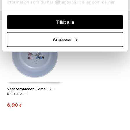
information som du har tillhandahållit eller som de har
samlat in när du har använt deras tjänster. Du godkänner
Vinkkejä sinulle
våra cookies vid fortsatt användande av vår webbplats.
Tillåt alla
Anpassa
Vaahteranmäen Eemeli Kulho
RÄTT START
6,90
€