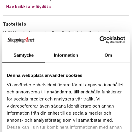
Näe kaikki ale-löydöt »
umi
le
Tuotetieto
 Patrol
Neljä kivaa Vaahteranmäen Eemeli -aiheista keräilymukia, jotka on
valmistettu ympäristöystävällisestä ja kestävästä RPET-
pi Pitkätossu
materiaalista.
sa Possu
Rätt Startin RPET-materiaalista valmistetut tuotteet vähentävät
Samtycke
Information
Om
jätettä ja pienentävät hiilijalanjälkeä. RPET ei ole
 MASKS
mikroaaltouuninkestävää, mutta se voidaan pestä
astianpesukoneessa. Kupit toimitetaan kauniissa paketissa, joka sopii
kemon
erinomaisesti lahjaksi!
Denna webbplats använder cookies
ållan
Mitat
: 8,5 x 7 x 7 cm.
Vi använder enhetsidentifierare för att anpassa innehållet
Tilavuus
: 2,5 dl.
er Mario
och annonserna till användarna, tillhandahålla funktioner
Muuta
för sociala medier och analysera vår trafik. Vi
ru & Pesonen
6 kk+
vidarebefordrar även sådana identifierare och annan
information från din enhet till de sociala medier och
annons- och analysföretag som vi samarbetar med.
Tuotenumero
Dessa kan i sin tur kombinera informationen med annan
TRR37-1-XX