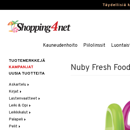
Täydellisiä 
Kauneudenhoito
Piilolinssit
Luontais
TUOTEMERKKEJÄ
Nuby Fresh Food 
KAMPANJAT
UUSIA TUOTTEITA
Askartelu
Kirjat
Askartelumateriaalit
Lastenvaatteet
Askartelusetti
Askartelukirjat
Leiki & Opi
Helmet
Maalauskirjat
Alaosat
Leikkikalut
Koulutarvikkeet
Päiväkirjat
Alusvaatteet & Sukat
Opetuslelut
Leggingsit
Palapeli
Muovailuvaha
Kengät
Oppimispelit
Ajoneuvot
Pelit
Piirrä ja maalaa
Mekot
Soittimet
Eläimet
1000 palaa
Autoradat