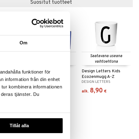
Suositut tuotteet
Om
 useana
Saatavana useana
Saatavana useana
htona
vaihtoehtona
vaihtoehtona
 Muki
DL Kids Eco Drinking
Design Letters Kids
andahålla funktioner för
Glass 2-p
Ecozenmugg A-Z
n information från din enhet
DESIGN LETTERS
DESIGN LETTERS
 tur kombinera informationen
9,90
8,90
€
alk.
€
 deras tjänster. Du
Tillåt alla