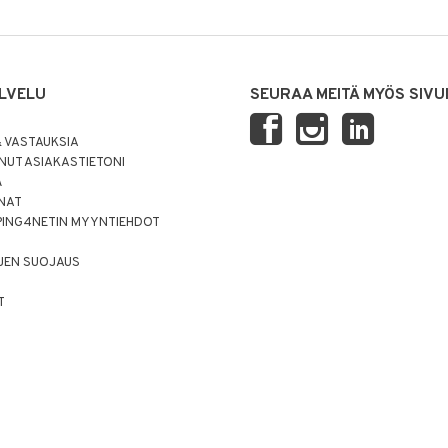
LVELU
SEURAA MEITÄ MYÖS SIVU
 VASTAUKSIA
UT ASIAKASTIETONI
Ä
NNAT
PING4NETIN MYYNTIEHDOT
JEN SUOJAUS
T