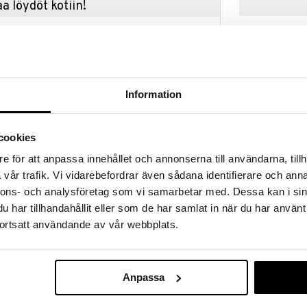
a löydöt kotiin!
isuuteen tehdä löytöjä suuresta ALEstamme. Juuri
mme suuren valikoiman jännittäviä tuotteita
a hinnoilla!
massa 31.8.2026 asti mutta ole nopea -
otteesi voivat päästä loppumaan!
Information
i ale-löydöt »
Saatavana
vaihtoe
cookies
Mulle Hevonen
e för att anpassa innehållet och annonserna till användarna, tillh
 sosetta voi helposti jäädyttää näihin kahvallisiin
vår trafik. Vi vidarebefordrar även sådana identifierare och anna
iin ja hampaiden puhjetessa.
MULLE
nnons- och analysföretag som vi samarbetar med. Dessa kan i sin
iin. Niiden avulla saavat pienet ja suuremmatkin
9,90
€
 rakenteisiin. Sopivat herkulliseen kotitekoiseen
har tillhandahållit eller som de har samlat in när du har använt
ortsatt användande av vår webbplats.
 ja alustan.
Anpassa