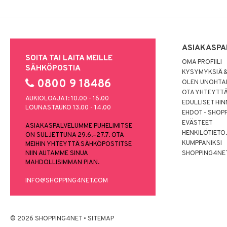
ASIAKASPA
SOITA TAI LAITA MEILLE
OMA PROFIILI
SÄHKÖPOSTIA
KYSYMYKSIÄ &
0800 9 18486
OLEN UNOHTAN
OTA YHTEYTT
AUKIOLOAJAT: 10.00 - 16.00
EDULLISET HI
LOUNASTAUKO 13.00 - 14.00
EHDOT - SHOP
EVÄSTEET
ASIAKASPALVELUMME PUHELIMITSE
HENKILÖTIETO
ON SULJETTUNA 29.6.–27.7. OTA
KUMPPANIKSI
MEIHIN YHTEYTTÄ SÄHKÖPOSTITSE
NIIN AUTAMME SINUA
SHOPPING4NE
MAHDOLLISIMMAN PIAN.
INFO@SHOPPING4NET.COM
© 2026 SHOPPING4NET
•
SITEMAP