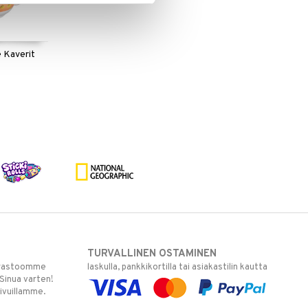
 Kaverit
TURVALLINEN OSTAMINEN
varastoomme
laskulla, pankkikortilla tai asiakastilin kautta
 Sinua varten!
sivuillamme.