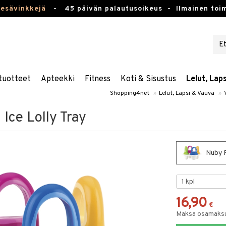
kesävinkkejä
-
45 päivän palautusoikeus -
Ilmainen toim
tuotteet
Apteekki
Fitness
Koti & Sisustus
Lelut, Lap
Shopping4net
»
Lelut, Lapsi & Vauva
»
Ice Lolly Tray
Nuby F
16,90
€
Maksa osamaksul