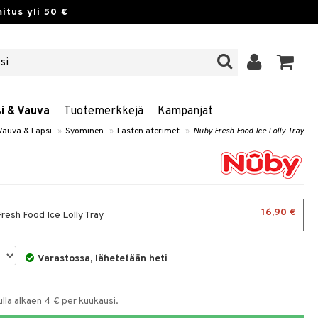
itus yli 50 €
si & Vauva
Tuotemerkkejä
Kampanjat
Vauva & Lapsi
»
Syöminen
»
Lasten aterimet
»
Nuby Fresh Food Ice Lolly Tray
16,90 €
resh Food Ice Lolly Tray
Varastossa, lähetetään heti
la alkaen 4 € per kuukausi.