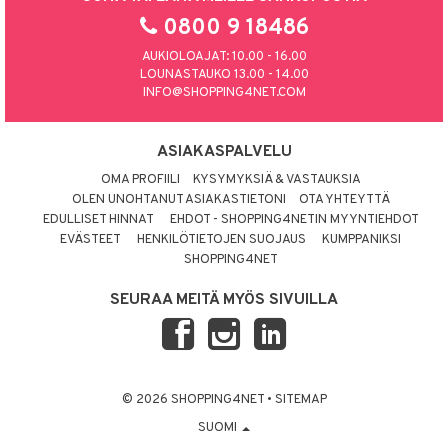
0800 9 18486
AUKIOLOAJAT: 10.00 - 16.00
LOUNASTAUKO 13.00 - 14.00
INFO@SHOPPING4NET.COM
ASIAKASPALVELU
OMA PROFIILI
KYSYMYKSIÄ & VASTAUKSIA
OLEN UNOHTANUT ASIAKASTIETONI
OTA YHTEYTTÄ
EDULLISET HINNAT
EHDOT - SHOPPING4NETIN MYYNTIEHDOT
EVÄSTEET
HENKILÖTIETOJEN SUOJAUS
KUMPPANIKSI
SHOPPING4NET
SEURAA MEITÄ MYÖS SIVUILLA
© 2026 SHOPPING4NET
•
SITEMAP
SUOMI