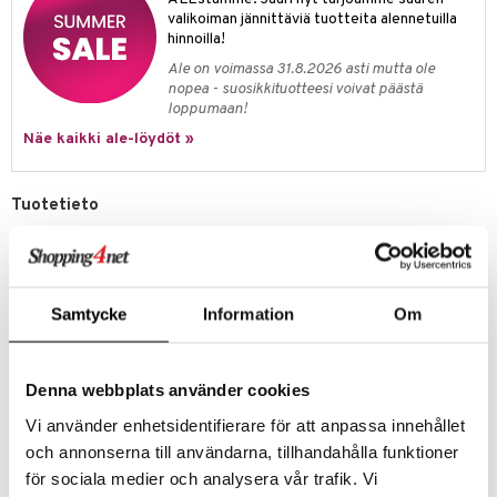
valikoiman jännittäviä tuotteita alennetuilla
umi
hinnoilla!
le
Ale on voimassa 31.8.2026 asti mutta ole
nopea - suosikkituotteesi voivat päästä
 Patrol
loppumaan!
Näe kaikki ale-löydöt »
pi Pitkätossu
sa Possu
Tuotetieto
 MASKS
Croco hiipii ohi tervehtiäkseen sinua! Mainio minimuki, johon pienten
käsien on helppo tarttua. Särkymätön muki on suunniteltu lasten
kemon
arkiruokailuun ja sen voi laittaa mikroaaltouuniin ja
ållan
astianpesukoneeseen.
Samtycke
Information
Om
Kestävä muki on valmistettu Tanskassa. Lukuisien perheaterioiden,
er Mario
juhlien ja piknikkien jälkeen voi mukin lajitella kovamuoviin ja siitä tulee
uusien tuotteiden valmistusmateriaalia, kuten huonekalut, sneakersin
ru & Pesonen
tai vaatteiden valmistukseen käytettävät kuidut.
Denna webbplats använder cookies
Mukissa on silkinpehmeä pinta ja se on kooltaan juuri sopiva lapselle,
Vi använder enhetsidentifierare för att anpassa innehållet
joka tutkii ruoan maailmaa.
och annonserna till användarna, tillhandahålla funktioner
Materiaali
: 100 % elintarviketurvallinen PP.
för sociala medier och analysera vår trafik. Vi
Koko
: Ø 6,5 x K 7,8 cm