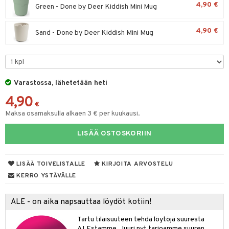
4,90 €
Green - Done by Deer Kiddish Mini Mug
O Minecraft
entarvikkeita
gyn vaatteet
ipullot & Tarvikkeet
gformers
blarna
taleikit
elut
GO Ninjago
ens Barn
4,90 €
Sand - Done by Deer Kiddish Mini Mug
keet
ikat
tman
oleikit
neuvot
GO Speed Champions
ållan
kalut
inkolasit
ta
libompa
opelit
iviteettilelut
GO Spidey
ffi Love
ut ja lakit
ney
ysitterit
isuus
elyvaunut
O Super Heroes
mintahahmot
Varastossa, lähetetään heti
starvikkeita
ney Prinsessat
uviltti
ettävät lelut
spalvelu
4,90
ic
ut
eli
iilit
€
ksiä & vastauksia
Maksa osamaksulla alkaen 3 € per kuukausi.
ut
zen
ulelut & helistimet
tuotetta
LISÄÄ OSTOSKORIIN
apussit
mähäkkimies
uvajumppa
 verkkokaupasta
ry Potter
LISÄÄ TOIVELISTALLE
KIRJOITA ARVOSTELU
lo Kitty
KERRO YSTÄVÄLLE
.L.
ALE - on aika napsauttaa löydöt kotiin!
mmi Lehmä
Tartu tilaisuuteen tehdä löytöjä suuresta
le
ALEstamme. Juuri nyt tarjoamme suuren