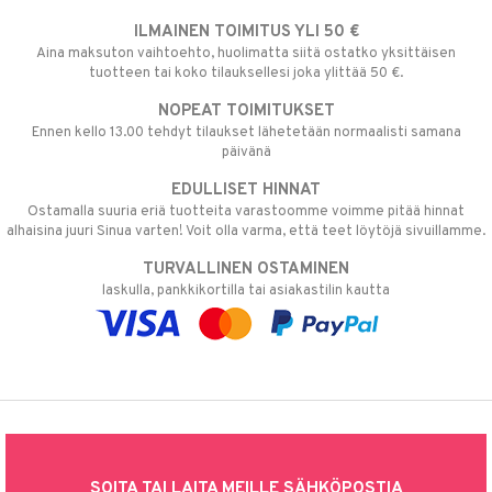
ILMAINEN TOIMITUS YLI 50 €
Aina maksuton vaihtoehto, huolimatta siitä ostatko yksittäisen
tuotteen tai koko tilauksellesi joka ylittää 50 €.
NOPEAT TOIMITUKSET
Ennen kello 13.00 tehdyt tilaukset lähetetään normaalisti samana
päivänä
EDULLISET HINNAT
Ostamalla suuria eriä tuotteita varastoomme voimme pitää hinnat
alhaisina juuri Sinua varten! Voit olla varma, että teet löytöjä sivuillamme.
TURVALLINEN OSTAMINEN
laskulla, pankkikortilla tai asiakastilin kautta
SOITA TAI LAITA MEILLE SÄHKÖPOSTIA