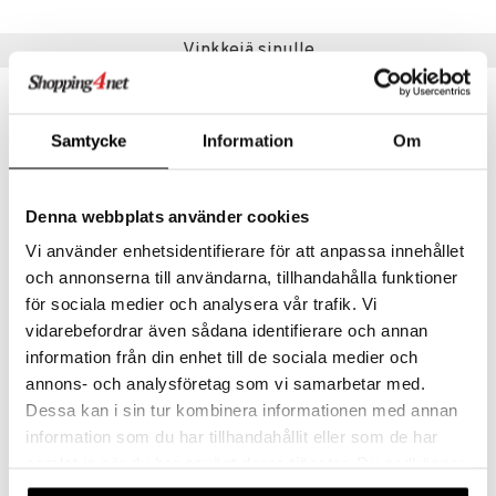
umi
Vinkkejä sinulle
le
 Patrol
Samtycke
Information
Om
pi Pitkätossu
sa Possu
Denna webbplats använder cookies
 MASKS
Vi använder enhetsidentifierare för att anpassa innehållet
kemon
och annonserna till användarna, tillhandahålla funktioner
ållan
för sociala medier och analysera vår trafik. Vi
vidarebefordrar även sådana identifierare och annan
Mamma Mu Eväsrasia 2 kpl
Mamma Mu lasten aterimet
er Mario
RÄTT START
RÄTT START
information från din enhet till de sociala medier och
ru & Pesonen
annons- och analysföretag som vi samarbetar med.
10,91
10,91
€
€
Dessa kan i sin tur kombinera informationen med annan
information som du har tillhandahållit eller som de har
samlat in när du har använt deras tjänster. Du godkänner
våra cookies vid fortsatt användande av vår webbplats.