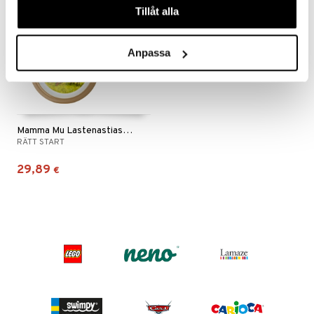
Tillåt alla
Anpassa
Mamma Mu Lastenastiasto 3-osainen
RÄTT START
29,89
€