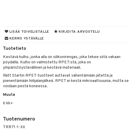
O Minecraft
entarvikkeita
gyn vaatteet
ipullot & Tarvikkeet
gformers
blarna
taleikit
elut
GO Ninjago
ens Barn
keet
ikat
tman
oleikit
neuvot
GO Speed Champions
ållan
kalut
inkolasit
ta
libompa
opelit
iviteettilelut
LISÄÄ TOIVELISTALLE
KIRJOITA ARVOSTELU
GO Spidey
ffi Love
KERRO YSTÄVÄLLE
ut ja lakit
ney
ysitterit
isuus
elyvaunut
O Super Heroes
mintahahmot
Tuotetieto
starvikkeita
ney Prinsessat
uviltti
ettävät lelut
spalvelu
Kestävä kulho, jonka alla on silikonirengas, joka tekee siitä vakaan
ic
ut
eli
iilit
pöydällä. Kulho on valmistettu RPET:stä, joka on
ksiä & vastauksia
ympäristöystävällinen ja kestävä materiaali.
ut
zen
ulelut & helistimet
Rätt Startin RPET-tuotteet auttavat vähentämään jätettä ja
tuotetta
apussit
mähäkkimies
uvajumppa
pienentämään hiilijalanjälkeä. RPET ei kestä mikroaaltouunia, mutta se
voidaan pestä koneessa.
 verkkokaupasta
ry Potter
Muuta
lo Kitty
6 kk+
.L.
Tuotenumero
mmi Lehmä
TRR71-1-XX
le