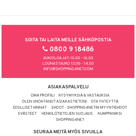
SOITA TAI LAITA MEILLE SÄHKÖPOSTIA
0800 9 18486
AUKIOLOAJAT: 10.00 - 16.00
LOUNASTAUKO 13.00 - 14.00
INFO@SHOPPING4NET.COM
ASIAKASPALVELU
OMA PROFIILI
KYSYMYKSIÄ & VASTAUKSIA
OLEN UNOHTANUT ASIAKASTIETONI
OTA YHTEYTTÄ
EDULLISET HINNAT
EHDOT - SHOPPING4NETIN MYYNTIEHDOT
EVÄSTEET
HENKILÖTIETOJEN SUOJAUS
KUMPPANIKSI
SHOPPING4NET
SEURAA MEITÄ MYÖS SIVUILLA