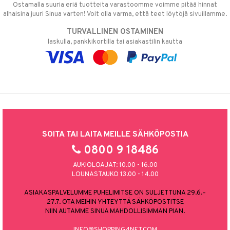
Ostamalla suuria eriä tuotteita varastoomme voimme pitää hinnat
alhaisina juuri Sinua varten! Voit olla varma, että teet löytöjä sivuillamme.
TURVALLINEN OSTAMINEN
laskulla, pankkikortilla tai asiakastilin kautta
SOITA TAI LAITA MEILLE SÄHKÖPOSTIA
0800 9 18486
AUKIOLOAJAT: 10.00 - 16.00
LOUNASTAUKO 13.00 - 14.00
ASIAKASPALVELUMME PUHELIMITSE ON SULJETTUNA 29.6.–
27.7. OTA MEIHIN YHTEYTTÄ SÄHKÖPOSTITSE
NIIN AUTAMME SINUA MAHDOLLISIMMAN PIAN.
INFO@SHOPPING4NET.COM