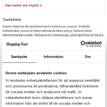
Näe kaikki ale-löydöt »
umi
le
Tuotetieto
 Patrol
Kaunis Mamma Mu lastenastiasto kolmessa osassa. Sisältää
nokkamukin, jossa on kaksi kahvaa ja kansi pysyy tiukasti kiinni
pi Pitkätossu
silikonirenkaan avulla. Nokassa on roiskesuoja, joka rajoittaa virtausta.
sa Possu
Kun lapsi kasvaa, venttiili voidaan poistaa. Setissä on myös syvä ja
matala lautanen, joiden alla on silikonirengas, joka tekee niistä vakaita
 MASKS
pöydällä.
Koko sarja on valmistettu RPET:stä, joka on ympäristöystävällinen ja
kemon
Samtycke
Information
Om
kestävä materiaali.
ållan
Rätt Startin RPET-tuotteet auttavat vähentämään jätettä ja
pienentämään hiilijalanjälkeä. RPET ei kestä mikroaaltouunia, mutta se
er Mario
Denna webbplats använder cookies
voidaan pestä koneessa.
ru & Pesonen
Vi använder enhetsidentifierare för att anpassa innehållet
Muuta
och annonserna till användarna, tillhandahålla funktioner
6 kk+
för sociala medier och analysera vår trafik. Vi
vidarebefordrar även sådana identifierare och annan
Tuotenumero
information från din enhet till de sociala medier och