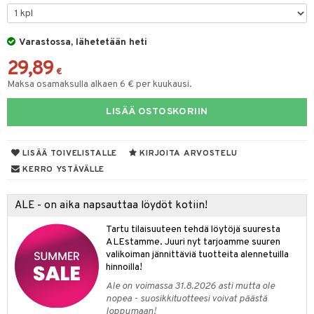
O Minecraft
entarvikkeita
gyn vaatteet
ipullot & Tarvikkeet
gformers
blarna
taleikit
elut
GO Ninjago
ens Barn
Varastossa, lähetetään heti
keet
ikat
tman
oleikit
neuvot
29,89
GO Speed Champions
ållan
kalut
inkolasit
ta
libompa
opelit
iviteettilelut
€
Maksa osamaksulla alkaen 6 € per kuukausi.
GO Spidey
ffi Love
ut ja lakit
ney
ysitterit
isuus
elyvaunut
LISÄÄ OSTOSKORIIN
O Super Heroes
mintahahmot
starvikkeita
ney Prinsessat
uviltti
ettävät lelut
spalvelu
ic
ut
eli
iilit
LISÄÄ TOIVELISTALLE
KIRJOITA ARVOSTELU
ksiä & vastauksia
ut
zen
ulelut & helistimet
KERRO YSTÄVÄLLE
tuotetta
apussit
mähäkkimies
uvajumppa
ALE - on aika napsauttaa löydöt kotiin!
 verkkokaupasta
ry Potter
Tartu tilaisuuteen tehdä löytöjä suuresta
lo Kitty
ALEstamme. Juuri nyt tarjoamme suuren
valikoiman jännittäviä tuotteita alennetuilla
.L.
hinnoilla!
mmi Lehmä
Ale on voimassa 31.8.2026 asti mutta ole
nopea - suosikkituotteesi voivat päästä
le
loppumaan!