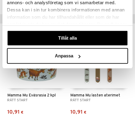
TRR74-1-XX
annons- och analysföretag som vi samarbetar med.
Dessa kan i sin tur kombinera informationen med annan
information som du har tillhandahållit eller som de har
Vinkkejä sinulle
samlat in när du har använt deras tjänster. Du godkänner
våra cookies vid fortsatt användande av vår webbplats.
Tillåt alla
Anpassa
Mamma Mu Eväsrasia 2 kpl
Mamma Mu lasten aterimet
RÄTT START
RÄTT START
10,91
10,91
€
€