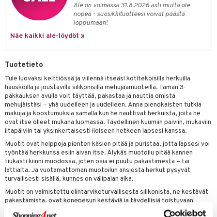
Ale on voimassa 31.8.2026 asti mutta ole
umi
nopea - suosikkituotteesi voivat päästä
loppumaan!
le
Näe kaikki ale-löydöt »
 Patrol
pi Pitkätossu
Tuotetieto
Tule luovaksi keittiössä ja viilennä itseäsi kotitekoisilla herkuilla
sa Possu
hauskoilla ja joustavilla silikonisilla mehujäämuoteilla. Tämän 3-
pakkauksen avulla voit täyttää, pakastaa ja nauttia omista
 MASKS
mehujäistäsi – yhä uudelleen ja uudelleen. Anna pienokaisten tutkia
kemon
makuja ja koostumuksia samalla kun he nauttivat herkuista, joita he
ovat itse olleet mukana luomassa. Täydellinen kuumiin päiviin, mukaviin
ållan
iltapäiviin tai yksinkertaisesti iloiseen hetkeen lapsesi kanssa.
Muotit ovat helppoja pienten käsien pitää ja puristaa, jotta lapsesi voi
er Mario
työntää herkkunsa esiin aivan itse. Älykäs muotoilu pitää kannen
tiukasti kiinni muodossa, joten osia ei puutu pakastimesta – tai
ru & Pesonen
lattialta. Ja vuotamattoman muotoilun ansiosta herkut pysyvät
turvallisesti sisällä, kunnes on välipalan aika.
Muotit on valmistettu elintarviketurvallisesta silikonista, ne kestävät
pakastamista, ovat konepesun kestäviä ja täydellisiä toistuvaan
käyttöön. Hauska ja kestävä vaihtoehto kertakäyttöpusseille, mikä