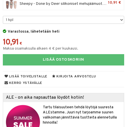
10,91 €
Sheepy - Done by Deer silikoniset mehujäämuotit, 3 kpl
O Minecraft
entarvikkeita
gyn vaatteet
ipullot & Tarvikkeet
gformers
blarna
taleikit
elut
GO Ninjago
ens Barn
keet
ikat
tman
oleikit
neuvot
GO Speed Champions
ållan
kalut
inkolasit
ta
libompa
opelit
iviteettilelut
Varastossa, lähetetään heti
GO Spidey
ffi Love
ut ja lakit
ney
ysitterit
isuus
elyvaunut
10,91
€
O Super Heroes
mintahahmot
starvikkeita
ney Prinsessat
uviltti
ettävät lelut
Maksa osamaksulla alkaen 4 € per kuukausi.
spalvelu
ic
ut
eli
iilit
LISÄÄ OSTOSKORIIN
ksiä & vastauksia
ut
zen
ulelut & helistimet
tuotetta
apussit
mähäkkimies
uvajumppa
LISÄÄ TOIVELISTALLE
KIRJOITA ARVOSTELU
 verkkokaupasta
KERRO YSTÄVÄLLE
ry Potter
lo Kitty
ALE - on aika napsauttaa löydöt kotiin!
.L.
Tartu tilaisuuteen tehdä löytöjä suuresta
ALEstamme. Juuri nyt tarjoamme suuren
mmi Lehmä
valikoiman jännittäviä tuotteita alennetuilla
hinnoilla!
le