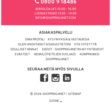
0800 9 18486
AUKIOLOAJAT: 10.00 - 16.00
LOUNASTAUKO 13.00 - 14.00
INFO@SHOPPING4NET.COM
ASIAKASPALVELU
OMA PROFIILI
KYSYMYKSIÄ & VASTAUKSIA
OLEN UNOHTANUT ASIAKASTIETONI
OTA YHTEYTTÄ
EDULLISET HINNAT
EHDOT - SHOPPING4NETIN MYYNTIEHDOT
EVÄSTEET
HENKILÖTIETOJEN SUOJAUS
KUMPPANIKSI
SHOPPING4NET
SEURAA MEITÄ MYÖS SIVUILLA
© 2026 SHOPPING4NET
•
SITEMAP
SUOMI