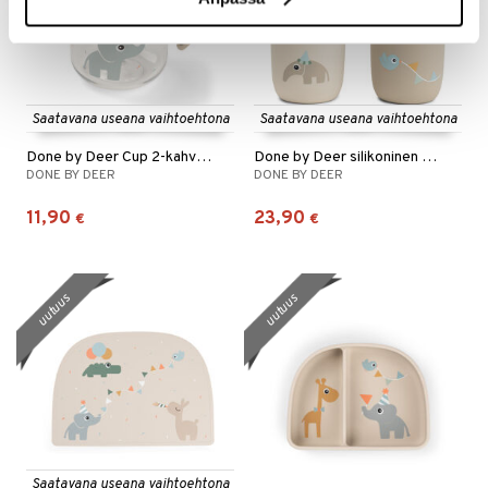
Saatavana useana vaihtoehtona
Saatavana useana vaihtoehtona
Done by Deer Cup 2-kahvainen
Done by Deer silikoninen pillimuki, 2 kpl
DONE BY DEER
DONE BY DEER
11,90
23,90
€
€
uutuus
uutuus
Saatavana useana vaihtoehtona