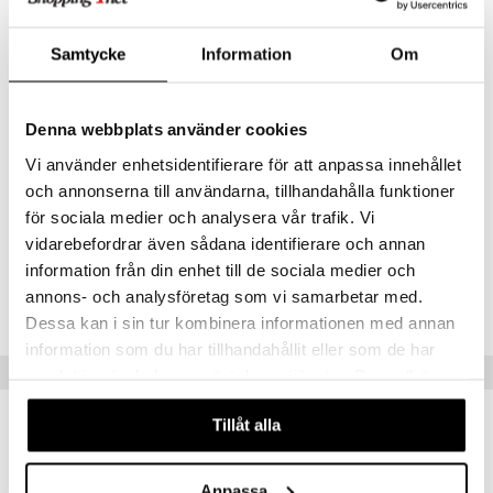
antaa sinulle täyden hallinnan ainesosista eikä aiheuta ylimääräistä
hävikkiä.
Mitat
: K12 x 5 x 4 cm.
Samtycke
Information
Om
Tilavuus
: 60 ml.
Hoito-ohjeet
: Kestää konepesun jopa 100 °C. Mikroaaltouunin
Denna webbplats använder cookies
kestävä. Lämpötilankestävyys: -40 °C - 230 °C. Älä käytä
hajustettua saippuaa tai astianpesutabletteja puhdistukseen.
Vi använder enhetsidentifierare för att anpassa innehållet
Muuta
och annonserna till användarna, tillhandahålla funktioner
1 vuosi+
för sociala medier och analysera vår trafik. Vi
vidarebefordrar även sådana identifierare och annan
information från din enhet till de sociala medier och
Tuotenumero
annons- och analysföretag som vi samarbetar med.
TDN46-1-DOT
Dessa kan i sin tur kombinera informationen med annan
information som du har tillhandahållit eller som de har
Vinkkejä sinulle
samlat in när du har använt deras tjänster. Du godkänner
våra cookies vid fortsatt användande av vår webbplats.
Tillåt alla
uutuus
uutuus
Anpassa