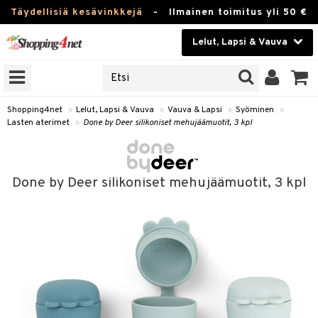
Täydellisiä kesävinkkejä
-
Ilmainen toimitus yli 50 €
Lelut, Lapsi & Vauva
ERKKEJÄ
Kauneudenhoito
JAT
UOTTEITA
Piilolinssit
Shopping4net
»
Lelut, Lapsi & Vauva
»
Vauva & Lapsi
»
Syöminen
»
Lasten aterimet
»
Done by Deer silikoniset mehujäämuotit, 3 kpl
Luontaistuotteet
u
Apteekki
lumateriaalit
Done by Deer silikoniset mehujäämuotit, 3 kpl
atteet
lusetti
lukirjat
Fitness
pi
kirjat
t
Koti & Sisustus
gingsit
ut
rvikkeet
rjat
atteet & Sukat
lelut
Lelut, Lapsi & Vauva
luvaha
pelit
vot
Tuotemerkkejä
oradat
ja maalaa
et
t
alaa
Kampanjat
ot
 Real
Lapsi
otteet
it
lentereita
alaa
elit