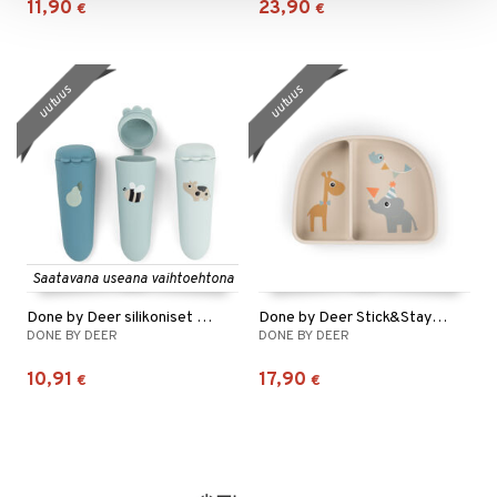
11,90
23,90
€
€
uutuus
uutuus
Saatavana useana vaihtoehtona
Done by Deer silikoniset mehujäämuotit, 3 kpl
Done by Deer Stick&Stay -kulho
DONE BY DEER
DONE BY DEER
10,91
17,90
€
€