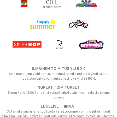
ILMAINEN TOIMITUS YLI 50 €
Aina maksuton vaihtoehto, huolimatta siitä ostatko yksittäisen
tuotteen tai koko tilauksellesi joka ylittää 50 €.
NOPEAT TOIMITUKSET
Ennen kello 13.00 tehdyt tilaukset lähetetään normaalisti samana
päivänä
EDULLISET HINNAT
Ostamalla suuria eriä tuotteita varastoomme voimme pitää hinnat
alhaisina juuri Sinua varten! Voit olla varma, että teet löytöjä sivuillamme.