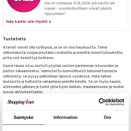
Ale on voimassa 31.8.2026 asti mutta ole
umi
nopea - suosikkituotteesi voivat päästä
loppumaan!
le
Näe kaikki ale-löydöt »
 Patrol
pi Pitkätossu
Tuotetieto
Ateriat voivat olla sotkuisia, ja se on osa hauskuutta. Tämä
sa Possu
silikonialusta suojaa pöytääsi roiskeilta ja pieniltä onnettomuuksilta,
jotta voit keskittyä hetkeen.
 MASKS
Suora reuna istuu siististi pöytää vasten paremman istuvuuden ja
kemon
peiton takaamiseksi. Valmistettu luonnollisesti liukumattomasta
silikonista, se pysyy paikoillaan lapsesi syödessä, mikä tekee
ållan
lautasista ja kulhoista vakaampia pienille käsille. Se on myös kaunis
aterioiden jälkeen ja toimii yhtä hyvin leikkiin, maalaamiseen ja muihin
er Mario
luoviin aktiviteetteihin.
ru & Pesonen
Päivän päätteeksi se pyyhitään puhtaaksi muutamassa sekunnissa ja
voidaan myös pestä astianpesukoneessa.
Mitat
: 38 x 26,5 cm.
Samtycke
Information
Om
Hoito-ohjeet
: Kestää konepesun jopa 100°C. Mikroaaltouunin
kestävä. Lämpötilakestävyys: -40°C - 230°C. Älä käytä hajustettua