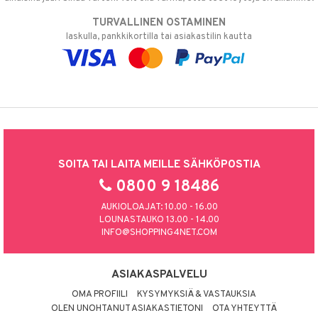
TURVALLINEN OSTAMINEN
laskulla, pankkikortilla tai asiakastilin kautta
SOITA TAI LAITA MEILLE SÄHKÖPOSTIA
0800 9 18486
AUKIOLOAJAT: 10.00 - 16.00
LOUNASTAUKO 13.00 - 14.00
INFO@SHOPPING4NET.COM
ASIAKASPALVELU
OMA PROFIILI
KYSYMYKSIÄ & VASTAUKSIA
OLEN UNOHTANUT ASIAKASTIETONI
OTA YHTEYTTÄ