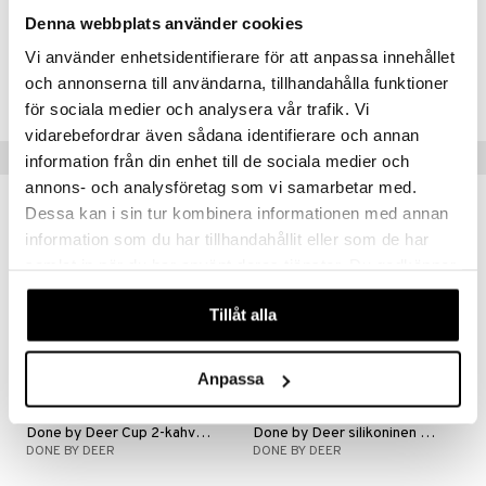
saippuaa tai astianpesukonetabletteja puhdistukseen.
Denna webbplats använder cookies
Vi använder enhetsidentifierare för att anpassa innehållet
Tuotenumero
och annonserna till användarna, tillhandahålla funktioner
TDN45-1-CEQ
för sociala medier och analysera vår trafik. Vi
vidarebefordrar även sådana identifierare och annan
Vinkkejä sinulle
information från din enhet till de sociala medier och
annons- och analysföretag som vi samarbetar med.
uutuus
uutuus
Dessa kan i sin tur kombinera informationen med annan
information som du har tillhandahållit eller som de har
samlat in när du har använt deras tjänster. Du godkänner
våra cookies vid fortsatt användande av vår webbplats.
Tillåt alla
Anpassa
Saatavana useana vaihtoehtona
Saatavana useana vaihtoehtona
Done by Deer Cup 2-kahvainen
Done by Deer silikoninen pillimuki, 2 kpl
DONE BY DEER
DONE BY DEER