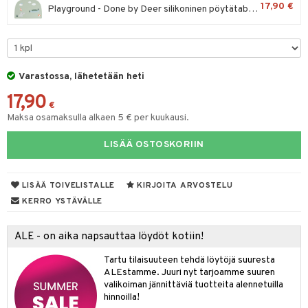
17,90 €
Playground - Done by Deer silikoninen pöytätabletti
O Minecraft
entarvikkeita
gyn vaatteet
ipullot & Tarvikkeet
gformers
blarna
taleikit
elut
GO Ninjago
ens Barn
keet
ikat
tman
oleikit
neuvot
GO Speed Champions
ållan
kalut
inkolasit
ta
libompa
opelit
iviteettilelut
Varastossa, lähetetään heti
GO Spidey
ffi Love
ut ja lakit
ney
ysitterit
isuus
elyvaunut
17,90
€
O Super Heroes
mintahahmot
starvikkeita
ney Prinsessat
uviltti
ettävät lelut
Maksa osamaksulla alkaen 5 € per kuukausi.
spalvelu
ic
ut
eli
iilit
LISÄÄ OSTOSKORIIN
ksiä & vastauksia
ut
zen
ulelut & helistimet
tuotetta
apussit
mähäkkimies
uvajumppa
LISÄÄ TOIVELISTALLE
KIRJOITA ARVOSTELU
 verkkokaupasta
KERRO YSTÄVÄLLE
ry Potter
lo Kitty
ALE - on aika napsauttaa löydöt kotiin!
.L.
Tartu tilaisuuteen tehdä löytöjä suuresta
ALEstamme. Juuri nyt tarjoamme suuren
mmi Lehmä
valikoiman jännittäviä tuotteita alennetuilla
hinnoilla!
le