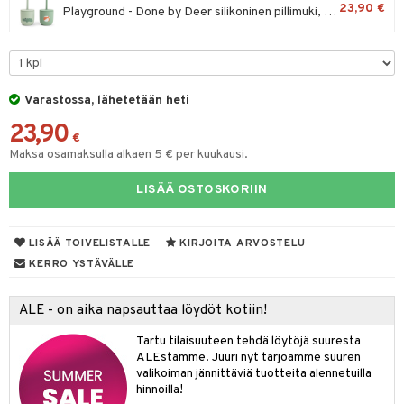
23,90 €
Playground - Done by Deer silikoninen pillimuki, 2 kpl
O Minecraft
entarvikkeita
gyn vaatteet
ipullot & Tarvikkeet
gformers
blarna
taleikit
elut
GO Ninjago
ens Barn
keet
ikat
tman
oleikit
neuvot
GO Speed Champions
ållan
kalut
inkolasit
ta
libompa
opelit
iviteettilelut
Varastossa, lähetetään heti
GO Spidey
ffi Love
ut ja lakit
ney
ysitterit
isuus
elyvaunut
23,90
€
O Super Heroes
mintahahmot
starvikkeita
ney Prinsessat
uviltti
ettävät lelut
Maksa osamaksulla alkaen 5 € per kuukausi.
spalvelu
ic
ut
eli
iilit
LISÄÄ OSTOSKORIIN
ksiä & vastauksia
ut
zen
ulelut & helistimet
tuotetta
apussit
mähäkkimies
uvajumppa
LISÄÄ TOIVELISTALLE
KIRJOITA ARVOSTELU
 verkkokaupasta
KERRO YSTÄVÄLLE
ry Potter
lo Kitty
ALE - on aika napsauttaa löydöt kotiin!
.L.
Tartu tilaisuuteen tehdä löytöjä suuresta
ALEstamme. Juuri nyt tarjoamme suuren
mmi Lehmä
valikoiman jännittäviä tuotteita alennetuilla
hinnoilla!
le