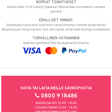
NOPEAT TOIMITUKSET
Ennen kello 13.00 tehdyt tilaukset lähetetään normaalisti samana
päivänä
EDULLISET HINNAT
Ostamalla suuria eriä tuotteita varastoomme voimme pitää hinnat
alhaisina juuri Sinua varten! Voit olla varma, että teet löytöjä sivuillamme.
TURVALLINEN OSTAMINEN
laskulla, pankkikortilla tai asiakastilin kautta
SOITA TAI LAITA MEILLE SÄHKÖPOSTIA
0800 9 18486
AUKIOLOAJAT: 10.00 - 16.00
LOUNASTAUKO 13.00 - 14.00