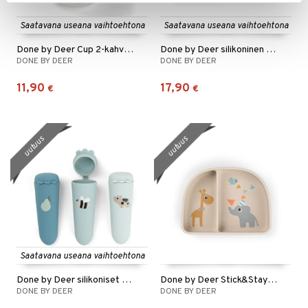
Saatavana useana vaihtoehtona
Saatavana useana vaihtoehtona
Done by Deer Cup 2-kahvainen
Done by Deer silikoninen pöytätabletti
DONE BY DEER
DONE BY DEER
11,90
17,90
€
€
uutuus
uutuus
Saatavana useana vaihtoehtona
Done by Deer silikoniset mehujäämuotit, 3 kpl
Done by Deer Stick&Stay -kulho
DONE BY DEER
DONE BY DEER