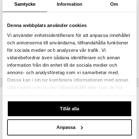
Hoito-ohjeet
:
Samtycke
Information
Om
Kestää konepesun jopa 100 °C. Mikroaaltouunin kestävä.
Lämpötilankestävä: -40 °C - 230 °C. Älä käytä hajustettua saippuaa
tai astianpesukonetabletteja puhdistukseen.
Denna webbplats använder cookies
Muuta
Vi använder enhetsidentifierare för att anpassa innehållet
1 vuosi+
och annonserna till användarna, tillhandahålla funktioner
för sociala medier och analysera vår trafik. Vi
Tuotenumero
vidarebefordrar även sådana identifierare och annan
TDN48-1-CEQ
information från din enhet till de sociala medier och
annons- och analysföretag som vi samarbetar med.
Dessa kan i sin tur kombinera informationen med annan
Vinkkejä sinulle
information som du har tillhandahållit eller som de har
samlat in när du har använt deras tjänster. Du godkänner
uutuus
uutuus
våra cookies vid fortsatt användande av vår webbplats.
Tillåt alla
Anpassa