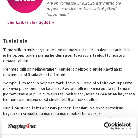
Ale on voimassa 31.8.2026 asti mutta ole
umi
nopea - suosikkituotteesi voivat päästä
loppumaan!
le
Näe kaikki ale-löydöt »
 Patrol
pi Pitkätossu
Tuotetieto
Tämä silikonimukisarja tekee ensimmäisistä pillikulauksista rauhallisia
sa Possu
ja helppoja, tukien pieniä heidän rakentaessaan itseluottamustaan
omaan tahtiin.
 MASKS
Pehmeä pilli on hellävarainen ikenille ja helppo pienille käyttää jo
kemon
ensimmäisistä kulauksista lähtien.
ållan
Kompakti muoto ja helposti tartuttava silikonipinta tekevät kupeista
mukavia pitää pienissä käsissä. Käytännöllinen kansi auttaa pitämään
er Mario
juomat sisällä ja pillin turvallisesti paikallaan, mikä tekee arjen käytöstä
hieman rennompaa sekä sinulle että pienokaisellesi.
ru & Pesonen
Kupit on suunniteltu oikeisiin perherutiineihin. Ne ovat turvallisia
käyttää mikroaaltouunissa, uunissa, pakastimessa ja
astianpesukoneessa, ja valmiita kaikkeen, mitä päivä tuo tullessaan.
Mitat
:
Kuppi: Ø 7 x K 7 cm. Pilli: 13,5 cm.