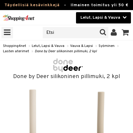
Täydellisiä kesävinkkejä
-
Ilmainen toimitus yli 50 €
Lelut, Lapsi & Vauva
ERKKEJÄ
Kauneudenhoito
JAT
UOTTEITA
Piilolinssit
Shopping4net
»
Lelut, Lapsi & Vauva
»
Vauva & Lapsi
»
Syöminen
»
Lasten aterimet
»
Done by Deer silikoninen pillimuki, 2 kpl
Luontaistuotteet
u
Apteekki
lumateriaalit
Done by Deer silikoninen pillimuki, 2 kpl
atteet
lusetti
lukirjat
Fitness
pi
kirjat
t
Koti & Sisustus
gingsit
ut
rvikkeet
rjat
atteet & Sukat
lelut
Lelut, Lapsi & Vauva
luvaha
pelit
vot
Tuotemerkkejä
oradat
ja maalaa
et
t
alaa
Kampanjat
ot
 Real
Lapsi
otteet
it
lentereita
alaa
elit