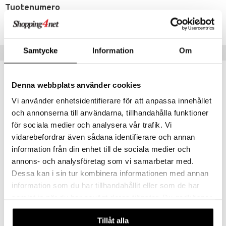
Tuotenumero
TDN35-1-PLB
Samtycke
Information
Om
Vinkkejä sinulle
Denna webbplats använder cookies
Vi använder enhetsidentifierare för att anpassa innehållet
och annonserna till användarna, tillhandahålla funktioner
för sociala medier och analysera vår trafik. Vi
vidarebefordrar även sådana identifierare och annan
information från din enhet till de sociala medier och
annons- och analysföretag som vi samarbetar med.
Saatavana useana vaihtoehtona
Dessa kan i sin tur kombinera informationen med annan
Done by Deer Foodie Cutlery Set Confetti
Done by Deer Foodie -kulho
information som du har tillhandahållit eller som de har
DONE BY DEER
DONE BY DEER
samlat in när du har använt deras tjänster. Du godkänner
9,90
8,50
våra cookies vid fortsatt användande av vår webbplats.
€
€
Tillåt alla