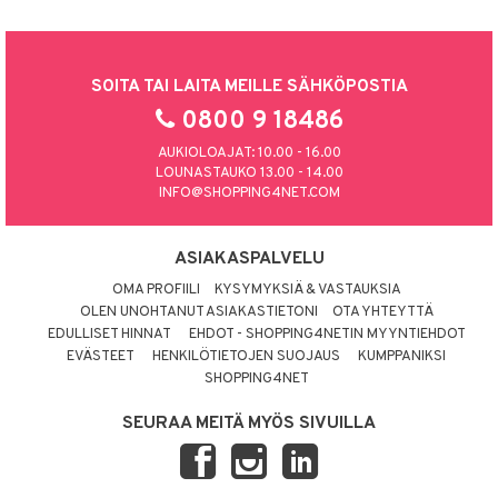
SOITA TAI LAITA MEILLE SÄHKÖPOSTIA
0800 9 18486
AUKIOLOAJAT: 10.00 - 16.00
LOUNASTAUKO 13.00 - 14.00
INFO@SHOPPING4NET.COM
ASIAKASPALVELU
OMA PROFIILI
KYSYMYKSIÄ & VASTAUKSIA
OLEN UNOHTANUT ASIAKASTIETONI
OTA YHTEYTTÄ
EDULLISET HINNAT
EHDOT - SHOPPING4NETIN MYYNTIEHDOT
EVÄSTEET
HENKILÖTIETOJEN SUOJAUS
KUMPPANIKSI
SHOPPING4NET
SEURAA MEITÄ MYÖS SIVUILLA