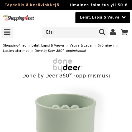
Täydellisiä kesävinkkejä
-
Ilmainen toimitus yli 50 €
Lelut, Lapsi & Vauva
ERKKEJÄ
Kauneudenhoito
JAT
UOTTEITA
Piilolinssit
Shopping4net
»
Lelut, Lapsi & Vauva
»
Vauva & Lapsi
»
Syöminen
»
Lasten aterimet
»
Done by Deer 360° -oppimismuki
Luontaistuotteet
u
Apteekki
lumateriaalit
Done by Deer 360° -oppimismuki
atteet
lusetti
lukirjat
Fitness
pi
kirjat
t
Koti & Sisustus
gingsit
ut
rvikkeet
rjat
atteet & Sukat
lelut
Lelut, Lapsi & Vauva
luvaha
pelit
vot
Tuotemerkkejä
oradat
ja maalaa
et
t
alaa
Kampanjat
ot
 Real
Lapsi
otteet
it
lentereita
alaa
elit