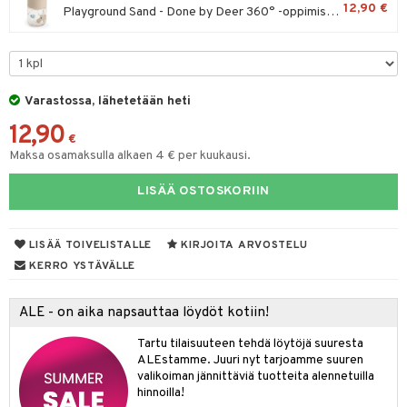
12,90 €
Playground Sand - Done by Deer 360° -oppimismuki
O Minecraft
entarvikkeita
gyn vaatteet
ipullot & Tarvikkeet
gformers
blarna
taleikit
elut
GO Ninjago
ens Barn
keet
ikat
tman
oleikit
neuvot
GO Speed Champions
ållan
kalut
inkolasit
ta
libompa
opelit
iviteettilelut
Varastossa, lähetetään heti
GO Spidey
ffi Love
ut ja lakit
ney
ysitterit
isuus
elyvaunut
12,90
€
O Super Heroes
mintahahmot
starvikkeita
ney Prinsessat
uviltti
ettävät lelut
Maksa osamaksulla alkaen 4 € per kuukausi.
spalvelu
ic
ut
eli
iilit
LISÄÄ OSTOSKORIIN
ksiä & vastauksia
ut
zen
ulelut & helistimet
tuotetta
apussit
mähäkkimies
uvajumppa
LISÄÄ TOIVELISTALLE
KIRJOITA ARVOSTELU
 verkkokaupasta
KERRO YSTÄVÄLLE
ry Potter
lo Kitty
ALE - on aika napsauttaa löydöt kotiin!
.L.
Tartu tilaisuuteen tehdä löytöjä suuresta
ALEstamme. Juuri nyt tarjoamme suuren
mmi Lehmä
valikoiman jännittäviä tuotteita alennetuilla
hinnoilla!
le