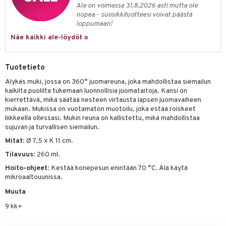
Ale on voimassa 31.8.2026 asti mutta ole
umi
nopea - suosikkituotteesi voivat päästä
loppumaan!
le
Näe kaikki ale-löydöt »
 Patrol
pi Pitkätossu
Tuotetieto
Älykäs muki, jossa on 360° juomareuna, joka mahdollistaa siemailun
sa Possu
kaikilta puolilta tukemaan luonnollisia juomataitoja. Kansi on
kierrettävä, mikä säätää nesteen virtausta lapsen juomavaiheen
 MASKS
mukaan. Mukissa on vuotamaton muotoilu, joka estää roiskeet
kemon
liikkeellä ollessasi. Mukin reuna on kallistettu, mikä mahdollistaa
sujuvan ja turvallisen siemailun.
ållan
Mitat
: Ø 7,5 x K 11 cm.
er Mario
Tilavuus
: 260 ml.
Hoito-ohjeet
: Kestää konepesun enintään 70 °C. Älä käytä
ru & Pesonen
mikroaaltouunissa.
Muuta
9 kk+