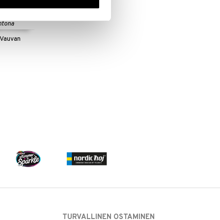
 useana
htona
 Vauvan
TURVALLINEN OSTAMINEN