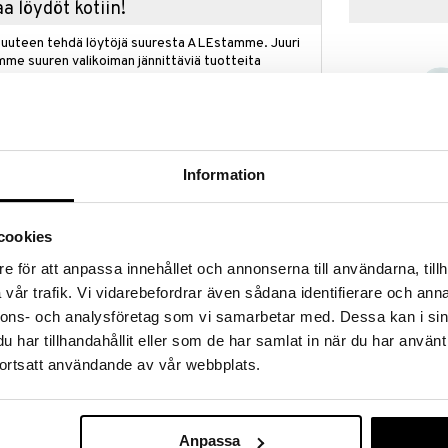
a löydöt kotiin!
isuuteen tehdä löytöjä suuresta ALEstamme. Juuri
mme suuren valikoiman jännittäviä tuotteita
a hinnoilla!
massa 31.8.2026 asti mutta ole nopea -
otteesi voivat päästä loppumaan!
i ale-löydöt »
Information
Saatavana
vaihtoe
Done by Deer 
cookies
sesi päivittäisiin aktiviteetteihin. Läpinäkyvässä
Set Leikkiken
, josta on helppo juoda, ja kansi, joka estää
DONE BY DEER
e för att anpassa innehållet och annonserna till användarna, tillh
äytetä. Pienet sormet pääsevät helposti pillin luo,
16,90
vår trafik. Vi vidarebefordrar även sådana identifierare och anna
nnessa.
€
nnons- och analysföretag som vi samarbetar med. Dessa kan i sin
väkodissa, koulussa tai retkillä! Pullo varmistaa, että
 tahansa seikkailut heidät vievätkin.
har tillhandahållit eller som de har samlat in när du har använt
ortsatt användande av vår webbplats.
lintarvikekäyttöön hyväksyttyä silikonia. Kansi: PP.
Anpassa