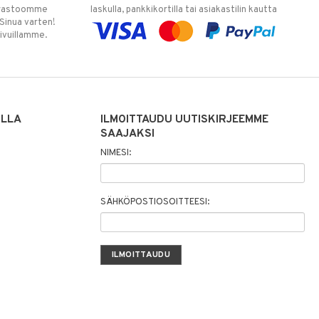
varastoomme
laskulla, pankkikortilla tai asiakastilin kautta
 Sinua varten!
sivuillamme.
ILLA
ILMOITTAUDU UUTISKIRJEEMME
SAAJAKSI
NIMESI:
SÄHKÖPOSTIOSOITTEESI: