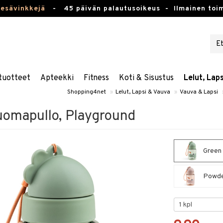
kesävinkkejä
-
45 päivän palautusoikeus -
Ilmainen toim
tuotteet
Apteekki
Fitness
Koti & Sisustus
Lelut, Lap
Shopping4net
»
Lelut, Lapsi & Vauva
»
Vauva & Lapsi
uomapullo, Playground
Green 
Powder