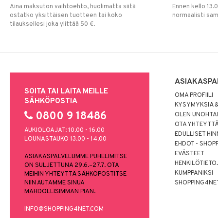
Aina maksuton vaihtoehto, huolimatta siitä
Ennen kello 13.
ostatko yksittäisen tuotteen tai koko
normaalisti sa
tilauksellesi joka ylittää 50 €.
ASIAKASPA
SOITA TAI LAITA MEILLE
OMA PROFIILI
SÄHKÖPOSTIA
KYSYMYKSIÄ &
0800 9 18486
OLEN UNOHTAN
OTA YHTEYTT
AUKIOLOAJAT: 10.00 - 16.00
EDULLISET HI
LOUNASTAUKO 13.00 - 14.00
EHDOT - SHOP
EVÄSTEET
ASIAKASPALVELUMME PUHELIMITSE
HENKILÖTIETO
ON SULJETTUNA 29.6.–27.7. OTA
KUMPPANIKSI
MEIHIN YHTEYTTÄ SÄHKÖPOSTITSE
NIIN AUTAMME SINUA
SHOPPING4NE
MAHDOLLISIMMAN PIAN.
INFO@SHOPPING4NET.COM