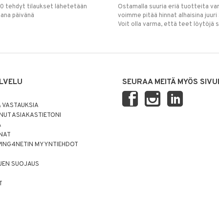
00 tehdyt tilaukset lähetetään
Ostamalla suuria eriä tuotteita 
mana päivänä
voimme pitää hinnat alhaisina juuri
Voit olla varma, että teet löytöjä 
LVELU
SEURAA MEITÄ MYÖS SIVU
 VASTAUKSIA
UT ASIAKASTIETONI
Ä
NNAT
PING4NETIN MYYNTIEHDOT
JEN SUOJAUS
T