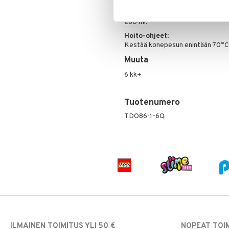
Kapasiteetti
:
280 ml.
Hoito-ohjeet
:
Kestää konepesun enintään 70°C.
Muuta
6 kk+
Tuotenumero
TDO86-1-6Q
ILMAINEN TOIMITUS YLI 50 €
NOPEAT TOI