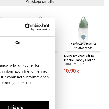
Vinkkejä sinulle
Om
 useana
Saatavana useana
Saatavana useana
htona
vaihtoehtona
vaihtoehtona
First Meal
Done By Deer Straw
Done By Deer Straw
ttä
Bottle
Bottle Happy Clouds
DONE BY DEER
DONE BY DEER
andahålla funktioner för
10,91
10,90
n information från din enhet
€
€
 tur kombinera informationen
 deras tjänster. Du
Tillåt alla