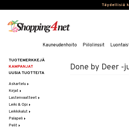
Täydellisiä 
Kauneudenhoito
Piilolinssit
Luontais
TUOTEMERKKEJÄ
Done by Deer -j
KAMPANJAT
UUSIA TUOTTEITA
Askartelu
Kirjat
Askartelumateriaalit
Lastenvaatteet
Askartelusetti
Askartelukirjat
Leiki & Opi
Helmet
Maalauskirjat
Alaosat
Leikkikalut
Koulutarvikkeet
Päiväkirjat
Alusvaatteet & Sukat
Opetuslelut
Leggingsit
Palapeli
Muovailuvaha
Kengät
Oppimispelit
Ajoneuvot
Pelit
Piirrä ja maalaa
Mekot
Soittimet
Eläimet
1000 palaa
Autoradat