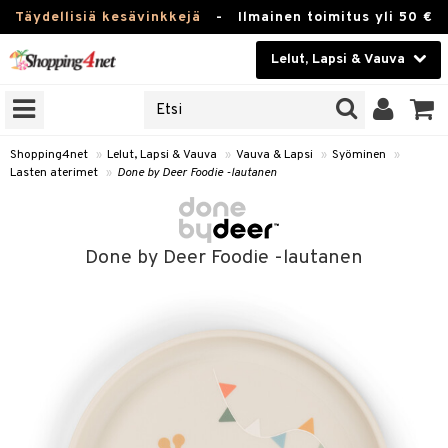
Täydellisiä kesävinkkejä
-
Ilmainen toimitus yli 50 €
Lelut, Lapsi & Vauva
ERKKEJÄ
Kauneudenhoito
JAT
UOTTEITA
Piilolinssit
Shopping4net
»
Lelut, Lapsi & Vauva
»
Vauva & Lapsi
»
Syöminen
»
Lasten aterimet
»
Done by Deer Foodie -lautanen
Luontaistuotteet
u
Apteekki
lumateriaalit
Done by Deer Foodie -lautanen
atteet
lusetti
lukirjat
Fitness
pi
kirjat
t
Koti & Sisustus
gingsit
ut
rvikkeet
rjat
atteet & Sukat
lelut
Lelut, Lapsi & Vauva
luvaha
pelit
vot
Tuotemerkkejä
oradat
ja maalaa
et
t
alaa
Kampanjat
ot
 Real
Lapsi
otteet
it
lentereita
alaa
elit