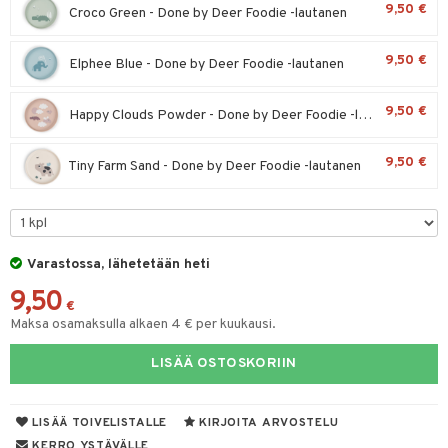
9,50 €
Croco Green - Done by Deer Foodie -lautanen
O Minecraft
entarvikkeita
gyn vaatteet
ipullot & Tarvikkeet
gformers
blarna
taleikit
elut
GO Ninjago
ens Barn
9,50 €
Elphee Blue - Done by Deer Foodie -lautanen
keet
ikat
tman
oleikit
neuvot
GO Speed Champions
ållan
kalut
inkolasit
ta
libompa
opelit
iviteettilelut
9,50 €
Happy Clouds Powder - Done by Deer Foodie -lautanen
GO Spidey
ffi Love
ut ja lakit
ney
ysitterit
isuus
elyvaunut
O Super Heroes
mintahahmot
9,50 €
Tiny Farm Sand - Done by Deer Foodie -lautanen
starvikkeita
ney Prinsessat
uviltti
ettävät lelut
spalvelu
ic
ut
eli
iilit
ksiä & vastauksia
ut
zen
ulelut & helistimet
tuotetta
Varastossa, lähetetään heti
apussit
mähäkkimies
uvajumppa
 verkkokaupasta
9,50
ry Potter
€
Maksa osamaksulla alkaen 4 € per kuukausi.
lo Kitty
LISÄÄ OSTOSKORIIN
.L.
mmi Lehmä
LISÄÄ TOIVELISTALLE
KIRJOITA ARVOSTELU
le
KERRO YSTÄVÄLLE