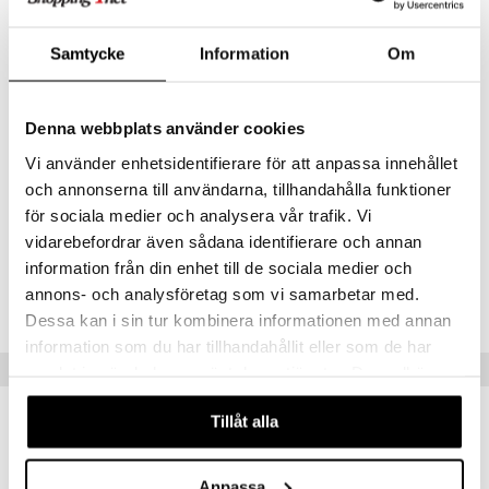
lukemattomissa perheaterioissa, se voidaan lajitella muoviksi ja
kierrättää uusiksi arjen tuotteiksi.
Mitat
: Ø20 x K 2 cm.
Samtycke
Information
Om
Hoito-ohjeet
: Mikroaaltouunin kestävä. Älä käytä uunissa.
Astianpesukone: enintään 70 °C, vältä astianpesukoneen
ylikuormittamista, jotta TPE:hen ei tule jälkiä kovista esineistä.
Denna webbplats använder cookies
Materiaali
: 100 % elintarvikekelpoinen PP liukumattomalla TPE:llä.
Vi använder enhetsidentifierare för att anpassa innehållet
Muuta
och annonserna till användarna, tillhandahålla funktioner
0 kk+
för sociala medier och analysera vår trafik. Vi
vidarebefordrar även sådana identifierare och annan
information från din enhet till de sociala medier och
Tuotenumero
annons- och analysföretag som vi samarbetar med.
TDN18-1-CEN
Dessa kan i sin tur kombinera informationen med annan
information som du har tillhandahållit eller som de har
Vinkkejä sinulle
samlat in när du har använt deras tjänster. Du godkänner
våra cookies vid fortsatt användande av vår webbplats.
Tillåt alla
Anpassa