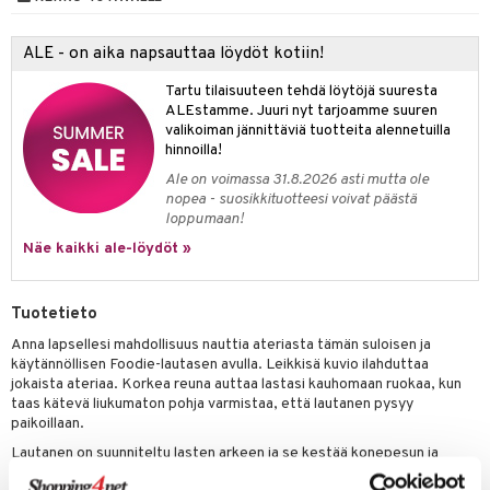
umi
ALE - on aika napsauttaa löydöt kotiin!
le
Tartu tilaisuuteen tehdä löytöjä suuresta
 Patrol
ALEstamme. Juuri nyt tarjoamme suuren
valikoiman jännittäviä tuotteita alennetuilla
pi Pitkätossu
hinnoilla!
sa Possu
Ale on voimassa 31.8.2026 asti mutta ole
nopea - suosikkituotteesi voivat päästä
 MASKS
loppumaan!
Näe kaikki ale-löydöt »
kemon
ållan
Tuotetieto
er Mario
Anna lapsellesi mahdollisuus nauttia ateriasta tämän suloisen ja
käytännöllisen Foodie-lautasen avulla. Leikkisä kuvio ilahduttaa
ru & Pesonen
jokaista ateriaa. Korkea reuna auttaa lastasi kauhomaan ruokaa, kun
taas kätevä liukumaton pohja varmistaa, että lautanen pysyy
paikoillaan.
Lautanen on suunniteltu lasten arkeen ja se kestää konepesun ja
mikroaaltouunin. Kun lautanen on palvellut tarkoitustaan