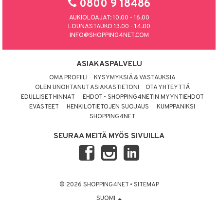
0800 9 18486
AUKIOLOAJAT: 10.00 - 16.00
LOUNASTAUKO 13.00 - 14.00
INFO@SHOPPING4NET.COM
ASIAKASPALVELU
OMA PROFIILI
KYSYMYKSIÄ & VASTAUKSIA
OLEN UNOHTANUT ASIAKASTIETONI
OTA YHTEYTTÄ
EDULLISET HINNAT
EHDOT - SHOPPING4NETIN MYYNTIEHDOT
EVÄSTEET
HENKILÖTIETOJEN SUOJAUS
KUMPPANIKSI
SHOPPING4NET
SEURAA MEITÄ MYÖS SIVUILLA
© 2026 SHOPPING4NET
•
SITEMAP
SUOMI