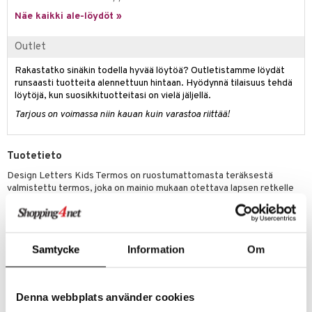
Näe kaikki ale-löydöt »
umi
le
Outlet
 Patrol
Rakastatko sinäkin todella hyvää löytöä? Outletistamme löydät
runsaasti tuotteita alennettuun hintaan. Hyödynnä tilaisuus tehdä
pi Pitkätossu
löytöjä, kun suosikkituotteitasi on vielä jäljellä.
sa Possu
Tarjous on voimassa niin kauan kuin varastoa riittää!
 MASKS
Tuotetieto
kemon
Design Letters Kids Termos on ruostumattomasta teräksestä
ållan
valmistettu termos, joka on mainio mukaan otettava lapsen retkelle
täytettynä kuumalla tai kylmällä juomalla. Termosissa on pilli, joka
er Mario
tekee juomisesta lapselle helppoa. Termos ei sisällä BPA-yhdisteitä.
ru & Pesonen
Muuta
Samtycke
Information
Om
Tilavuus 330 ml
Tuotenumero
Denna webbplats använder cookies
TDE65-1-A5