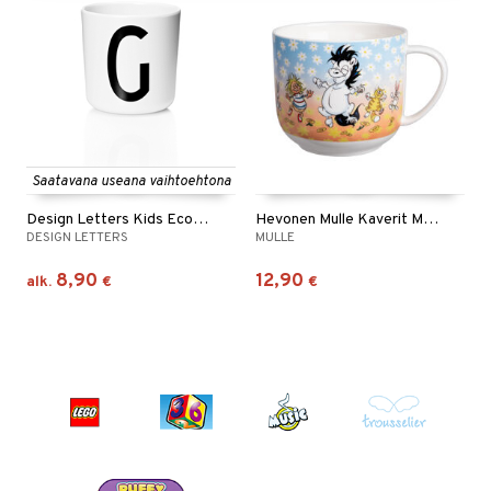
Saatavana useana vaihtoehtona
Design Letters Kids Ecozenmugg A-Z
Hevonen Mulle Kaverit Muki 6 dl
DESIGN LETTERS
MULLE
8,90
12,90
alk.
€
€