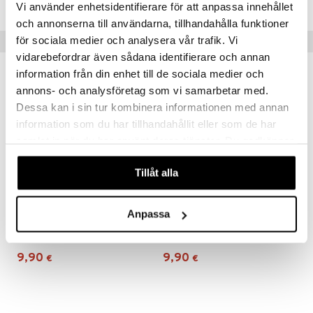
Vi använder enhetsidentifierare för att anpassa innehållet
och annonserna till användarna, tillhandahålla funktioner
för sociala medier och analysera vår trafik. Vi
Suositut tuotteet
vidarebefordrar även sådana identifierare och annan
information från din enhet till de sociala medier och
annons- och analysföretag som vi samarbetar med.
Dessa kan i sin tur kombinera informationen med annan
information som du har tillhandahållit eller som de har
samlat in när du har använt deras tjänster. Du godkänner
våra cookies vid fortsatt användande av vår webbplats.
Tillåt alla
Saatavana useana vaihtoehtona
Anpassa
Mulle Hevonen Muki
DL Kids Eco Drinking Glass 2-p
MULLE
DESIGN LETTERS
9,90
9,90
€
€