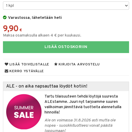
O Minecraft
entarvikkeita
gyn vaatteet
ipullot & Tarvikkeet
gformers
blarna
taleikit
elut
GO Ninjago
ens Barn
Varastossa, lähetetään heti
keet
ikat
tman
oleikit
neuvot
9,90
GO Speed Champions
ållan
kalut
inkolasit
ta
libompa
opelit
iviteettilelut
€
Maksa osamaksulla alkaen 4 € per kuukausi.
GO Spidey
ffi Love
ut ja lakit
ney
ysitterit
isuus
elyvaunut
LISÄÄ OSTOSKORIIN
O Super Heroes
mintahahmot
starvikkeita
ney Prinsessat
uviltti
ettävät lelut
spalvelu
ic
ut
eli
iilit
LISÄÄ TOIVELISTALLE
KIRJOITA ARVOSTELU
ksiä & vastauksia
ut
zen
ulelut & helistimet
KERRO YSTÄVÄLLE
tuotetta
apussit
mähäkkimies
uvajumppa
ALE - on aika napsauttaa löydöt kotiin!
 verkkokaupasta
ry Potter
Tartu tilaisuuteen tehdä löytöjä suuresta
lo Kitty
ALEstamme. Juuri nyt tarjoamme suuren
valikoiman jännittäviä tuotteita alennetuilla
.L.
hinnoilla!
mmi Lehmä
Ale on voimassa 31.8.2026 asti mutta ole
nopea - suosikkituotteesi voivat päästä
le
loppumaan!