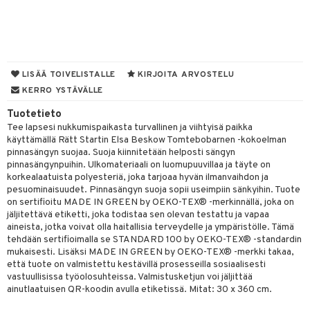
O Minecraft
entarvikkeita
ngyn vaatteet
gformers
blarna
taleikit
elut
GO Ninjago
ens Barn
nen
ikat
tman
oleikit
neuvot
GO Speed Champions
ållan
lalaput
keet
kalut
libompa
opelit
iviteettilelut
LISÄÄ TOIVELISTALLE
KIRJOITA ARVOSTELU
GO Spidey
ffi Love
KERRO YSTÄVÄLLE
ten aterimet
inkolasit
ta
ney
elyvaunut
O Super Heroes
mintahahmot
Tuotetieto
ka- & Säilytyslaatikot
ut ja lakit
ney Prinsessat
ysitterit
isuus
ettävät lelut
Tee lapsesi nukkumispaikasta turvallinen ja viihtyisä paikka
ic
tipullot & Tarvikkeet
starvikkeita
eli
uviltti
käyttämällä Rätt Startin Elsa Beskow Tomtebobarnen -kokoelman
spalvelu
pinnasängyn suojaa. Suoja kiinnitetään helposti sängyn
ipullot & Tarvikkeet
ut
zen
iilit
pinnasängynpuihin. Ulkomateriaali on luomupuuvillaa ja täyte on
ksiä & vastauksia
korkealaatuista polyesteriä, joka tarjoaa hyvän ilmanvaihdon ja
ut
mähäkkimies
ulelut & helistimet
pesuominaisuudet. Pinnasängyn suoja sopii useimpiin sänkyihin. Tuote
tuotetta
on sertifioitu MADE IN GREEN by OEKO-TEX® -merkinnällä, joka on
apussit
ry Potter
uvajumppa
jäljitettävä etiketti, joka todistaa sen olevan testattu ja vapaa
 verkkokaupasta
aineista, jotka voivat olla haitallisia terveydelle ja ympäristölle. Tämä
lo Kitty
tehdään sertifioimalla se STANDARD 100 by OEKO-TEX® -standardin
mukaisesti. Lisäksi MADE IN GREEN by OEKO-TEX® -merkki takaa,
.L.
että tuote on valmistettu kestävillä prosesseilla sosiaalisesti
vastuullisissa työolosuhteissa. Valmistusketjun voi jäljittää
mmi Lehmä
ainutlaatuisen QR-koodin avulla etiketissä. Mitat: 30 x 360 cm.
le