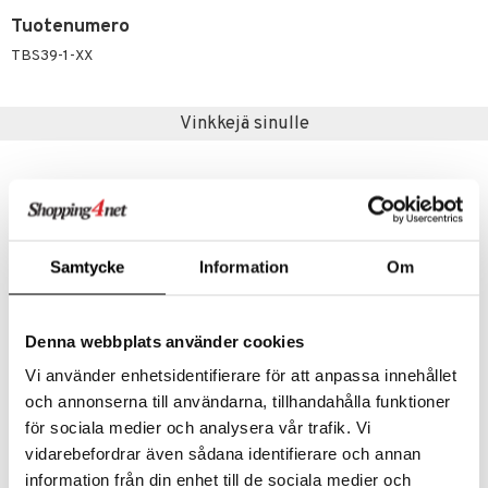
Tuotenumero
umi
TBS39-1-XX
le
 Patrol
Vinkkejä sinulle
pi Pitkätossu
sa Possu
 MASKS
kemon
Samtycke
Information
Om
ållan
er Mario
Denna webbplats använder cookies
Saatavana useana vaihtoehtona
ru & Pesonen
Vi använder enhetsidentifierare för att anpassa innehållet
Beskowin "Tomtebobarnen" pussilakanasetti vihreä
Beskowin "Tomtebobarnen" pussilakanasetti, beige
och annonserna till användarna, tillhandahålla funktioner
RÄTT START
RÄTT START
för sociala medier och analysera vår trafik. Vi
vidarebefordrar även sådana identifierare och annan
19,90
29,89
alk.
€
€
information från din enhet till de sociala medier och