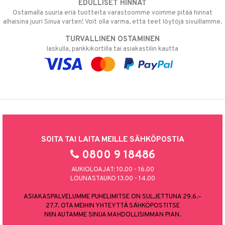
EDULLISET HINNAT
Ostamalla suuria eriä tuotteita varastoomme voimme pitää hinnat
alhaisina juuri Sinua varten! Voit olla varma, että teet löytöjä sivuillamme.
TURVALLINEN OSTAMINEN
laskulla, pankkikortilla tai asiakastilin kautta
SOITA TAI LAITA MEILLE SÄHKÖPOSTIA
0800 9 18486
AUKIOLOAJAT: 10.00 - 16.00
LOUNASTAUKO 13.00 - 14.00
ASIAKASPALVELUMME PUHELIMITSE ON SULJETTUNA 29.6.–
27.7. OTA MEIHIN YHTEYTTÄ SÄHKÖPOSTITSE
NIIN AUTAMME SINUA MAHDOLLISIMMAN PIAN.