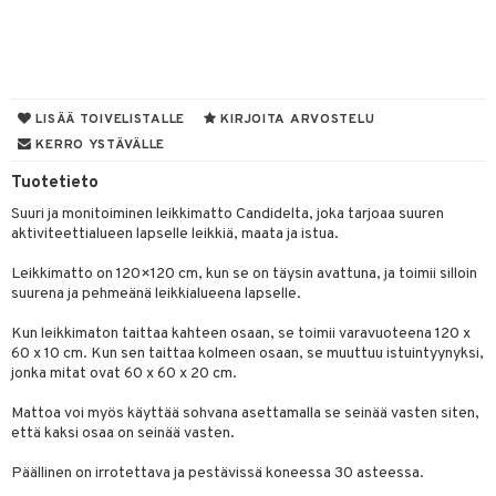
O Minecraft
entarvikkeita
gyn vaatteet
gformers
blarna
taleikit
elut
GO Ninjago
ens Barn
nen
ikat
tman
oleikit
neuvot
GO Speed Champions
ållan
lalaput
keet
kalut
libompa
opelit
iviteettilelut
LISÄÄ TOIVELISTALLE
KIRJOITA ARVOSTELU
GO Spidey
ffi Love
KERRO YSTÄVÄLLE
ten aterimet
inkolasit
ta
ney
elyvaunut
O Super Heroes
mintahahmot
Tuotetieto
ka- & Säilytyslaatikot
ut ja lakit
ney Prinsessat
ysitterit
isuus
ettävät lelut
Suuri ja monitoiminen leikkimatto Candidelta, joka tarjoaa suuren
ic
tipullot & Tarvikkeet
starvikkeita
eli
uviltti
aktiviteettialueen lapselle leikkiä, maata ja istua.
spalvelu
ipullot & Tarvikkeet
ut
zen
iilit
Leikkimatto on 120×120 cm, kun se on täysin avattuna, ja toimii silloin
ksiä & vastauksia
suurena ja pehmeänä leikkialueena lapselle.
ut
mähäkkimies
ulelut & helistimet
tuotetta
Kun leikkimaton taittaa kahteen osaan, se toimii varavuoteena 120 x
apussit
ry Potter
uvajumppa
60 x 10 cm. Kun sen taittaa kolmeen osaan, se muuttuu istuintyynyksi,
 verkkokaupasta
jonka mitat ovat 60 x 60 x 20 cm.
lo Kitty
.L.
Mattoa voi myös käyttää sohvana asettamalla se seinää vasten siten,
että kaksi osaa on seinää vasten.
mmi Lehmä
Päällinen on irrotettava ja pestävissä koneessa 30 asteessa.
le