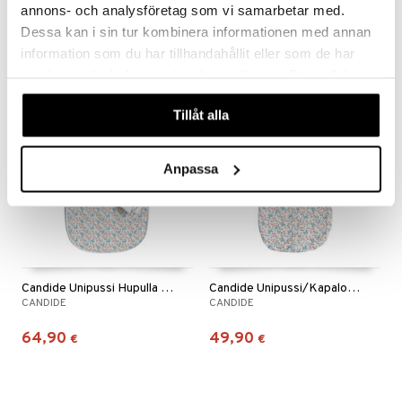
CANDIDE
CANDIDE
annons- och analysföretag som vi samarbetar med.
Dessa kan i sin tur kombinera informationen med annan
19,90
18,90
25,90
alk.
€
(
€
)
alk.
€
information som du har tillhandahållit eller som de har
samlat in när du har använt deras tjänster. Du godkänner
våra cookies vid fortsatt användande av vår webbplats.
Tillåt alla
Anpassa
Candide Unipussi Hupulla 0-3 kk
Candide Unipussi/Kapalo 0-3 kk
CANDIDE
CANDIDE
64,90
49,90
€
€