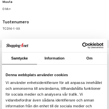
Muuta
umi
0 kk+
le
Tuotenumero
 Patrol
TCD16-1-XX
pi Pitkätossu
sa Possu
Vinkkejä sinulle
 MASKS
-23%
kemon
Samtycke
Information
Om
ållan
er Mario
Denna webbplats använder cookies
ru & Pesonen
Vi använder enhetsidentifierare för att anpassa innehållet
och annonserna till användarna, tillhandahålla funktioner
för sociala medier och analysera vår trafik. Vi
Saatavana useana vaihtoehtona
Saatavana useana vaihtoehtona
vidarebefordrar även sådana identifierare och annan
information från din enhet till de sociala medier och
Candide Air Panda Tyyny
Candide Panda Vauvatyyny