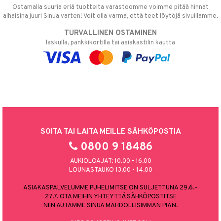
Ostamalla suuria eriä tuotteita varastoomme voimme pitää hinnat
alhaisina juuri Sinua varten! Voit olla varma, että teet löytöjä sivuillamme.
TURVALLINEN OSTAMINEN
laskulla, pankkikortilla tai asiakastilin kautta
SOITA TAI LAITA MEILLE SÄHKÖPOSTIA
0800 9 18486
AUKIOLOAJAT: 10.00 - 16.00
LOUNASTAUKO 13.00 - 14.00
ASIAKASPALVELUMME PUHELIMITSE ON SULJETTUNA 29.6.–
27.7. OTA MEIHIN YHTEYTTÄ SÄHKÖPOSTITSE
NIIN AUTAMME SINUA MAHDOLLISIMMAN PIAN.