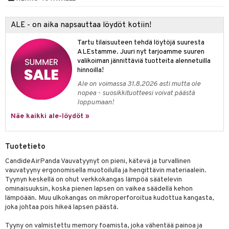
umi
ALE - on aika napsauttaa löydöt kotiin!
le
Tartu tilaisuuteen tehdä löytöjä suuresta
 Patrol
ALEstamme. Juuri nyt tarjoamme suuren
valikoiman jännittäviä tuotteita alennetuilla
pi Pitkätossu
hinnoilla!
sa Possu
Ale on voimassa 31.8.2026 asti mutta ole
nopea - suosikkituotteesi voivat päästä
 MASKS
loppumaan!
Näe kaikki ale-löydöt »
kemon
ållan
Tuotetieto
er Mario
CandideAirPanda Vauvatyynyt on pieni, kätevä ja turvallinen
vauvatyyny ergonomisella muotoilulla ja hengittävin materiaalein.
ru & Pesonen
Tyynyn keskellä on ohut verkkokangas lämpöä säätelevin
ominaisuuksin, koska pienen lapsen on vaikea säädellä kehon
lämpöään. Muu ulkokangas on mikroperforoitua kudottua kangasta,
joka johtaa pois hikeä lapsen päästä.
Tyyny on valmistettu memory foamista, joka vähentää painoa ja