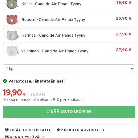
19,90 €
Khaki - Candide Air Panda Tyyny
O Minecraft
entarvikkeita
ngyn vaatteet
gformers
blarna
taleikit
elut
GO Ninjago
ens Barn
25,90 €
nen
Ruoste - Candide Air Panda Tyyny
ikat
tman
oleikit
neuvot
GO Speed Champions
ållan
lalaput
keet
kalut
libompa
opelit
iviteettilelut
27,90 €
Harmaa - Candide Air Panda Tyyny
GO Spidey
ffi Love
ten aterimet
inkolasit
ta
ney
elyvaunut
O Super Heroes
mintahahmot
27,90 €
ka- & Säilytyslaatikot
Valkoinen - Candide Air Panda Tyyny
ut ja lakit
ney Prinsessat
ysitterit
isuus
ettävät lelut
ic
tipullot & Tarvikkeet
starvikkeita
eli
uviltti
spalvelu
ipullot & Tarvikkeet
ut
zen
iilit
ksiä & vastauksia
Varastossa, lähetetään heti
ut
mähäkkimies
ulelut & helistimet
tuotetta
19,90
apussit
ry Potter
uvajumppa
€
(
25,90
€
)
Maksa osamaksulla alkaen 5 € per kuukausi.
 verkkokaupasta
lo Kitty
LISÄÄ OSTOSKORIIN
.L.
mmi Lehmä
LISÄÄ TOIVELISTALLE
KIRJOITA ARVOSTELU
le
KERRO YSTÄVÄLLE