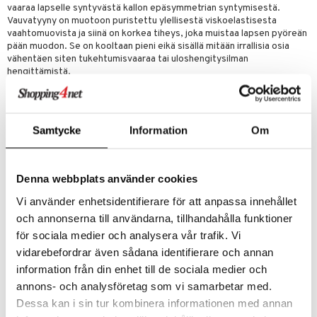
vaaraa lapselle syntyvästä kallon epäsymmetrian syntymisestä.
Vauvatyyny on muotoon puristettu ylellisestä viskoelastisesta
vaahtomuovista ja siinä on korkea tiheys, joka muistaa lapsen pyöreän
pään muodon. Se on kooltaan pieni eikä sisällä mitään irrallisia osia
vähentäen siten tukehtumisvaaraa tai uloshengitysilman
hengittämistä.
Tyynyn keskiosan alennettu osuus ja 2-3 cm:n korkuiset matalat reuna
mahdollistavat lapsen pään vapaan liikuttamisen ja pitävät niskan
suoran linjan. Lapsen pää ei kiinnity liikaa eikä siten estä niskalihasten
kehittymistä.
Samtycke
Information
Om
CandideAirPanda Vauvatyynyä on edullista käyttää lapsen maatessa
selällään. Tyynyn materiaalin ansiosta se myös pysyy vakaasti
paikoillaan vauvaistuimessa tai autoistuimessa, jossa on kevyt
Denna webbplats använder cookies
kallistus.
Vi använder enhetsidentifierare för att anpassa innehållet
Koko tyyny on helppo pestävä 30 asteen konepesuohjelmalla.
och annonserna till användarna, tillhandahålla funktioner
Mitat:
19x21x3 cm.
för sociala medier och analysera vår trafik. Vi
Muuta
vidarebefordrar även sådana identifierare och annan
Suositellaan syntymästä 6 kuukauden ikään saakka.
information från din enhet till de sociala medier och
annons- och analysföretag som vi samarbetar med.
Tuotenumero
Dessa kan i sin tur kombinera informationen med annan