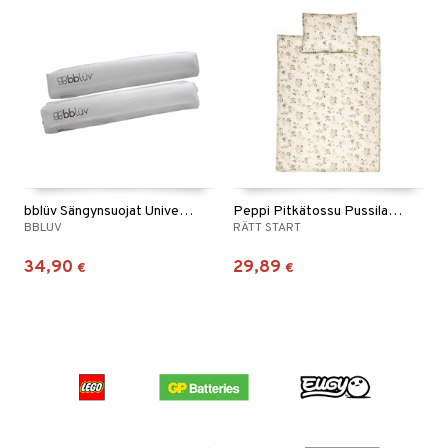
bblüv Sängynsuojat Universal
Peppi Pitkätossu Pussilakanasetti
BBLUV
RÄTT START
34,90
29,89
€
€