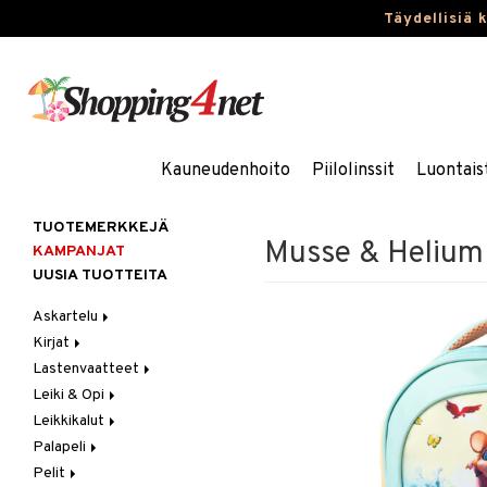
Täydellisiä 
Kauneudenhoito
Piilolinssit
Luontais
TUOTEMERKKEJÄ
Musse & Helium
KAMPANJAT
UUSIA TUOTTEITA
Askartelu
Kirjat
Askartelumateriaalit
Lastenvaatteet
Askartelusetti
Askartelukirjat
Leiki & Opi
Helmet
Maalauskirjat
Alaosat
Leikkikalut
Koulutarvikkeet
Päiväkirjat
Alusvaatteet & Sukat
Opetuslelut
Leggingsit
Palapeli
Muovailuvaha
Kengät
Oppimispelit
Ajoneuvot
Pelit
Piirrä ja maalaa
Mekot
Soittimet
Eläimet
1000 palaa
Autoradat