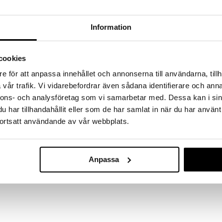
a löydöt kotiin!
isuuteen tehdä löytöjä suuresta ALEstamme. Juuri
Information
mme suuren valikoiman jännittäviä tuotteita
a hinnoilla!
massa 31.8.2026 asti mutta ole nopea -
cookies
otteesi voivat päästä loppumaan!
e för att anpassa innehållet och annonserna till användarna, tillh
i ale-löydöt »
vår trafik. Vi vidarebefordrar även sådana identifierare och anna
nnons- och analysföretag som vi samarbetar med. Dessa kan i sin
har tillhandahållit eller som de har samlat in när du har använt
Musse & Heliu
& Helium -aihe, on täydellinen päiväkotiin ja retkille.
ortsatt användande av vår webbplats.
päälokero, johon mahtuu kaikki, mitä lapsi tarvitsee
MUSSE & HELIU
11,90
€
la olkahihnoilla lisämukavuuden takaamiseksi sekä
Anpassa
utaskulla vesipulloa tai pieniä tavaroita varten.
materiaalinsa ansiosta siitä tulee nopeasti kaikkien