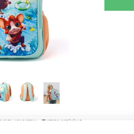
RJOITA ARVOSTELU
KERRO YSTÄVÄLLE