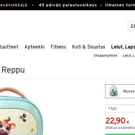
kesävinkkejä
-
45 päivän palautusoikeus -
Ilmainen toim
tuotteet
Apteekki
Fitness
Koti & Sisustus
Lelut, Lap
Shopping4net
»
Lelut, 
 Reppu
Musse
22,90
€
Maksa osamaksul