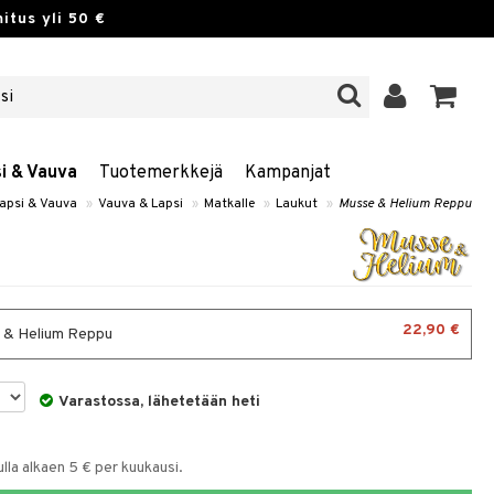
itus yli 50 €
si & Vauva
Tuotemerkkejä
Kampanjat
Lapsi & Vauva
»
Vauva & Lapsi
»
Matkalle
»
Laukut
»
Musse & Helium Reppu
22,90 €
 & Helium Reppu
Varastossa, lähetetään heti
la alkaen 5 € per kuukausi.