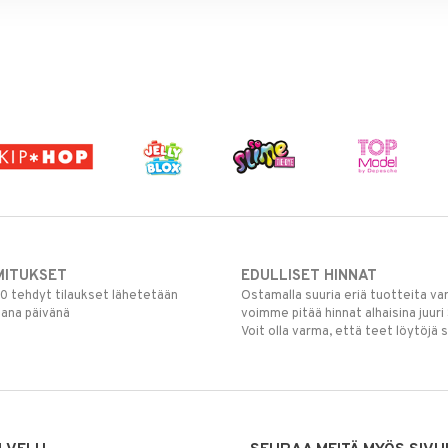
MITUKSET
EDULLISET HINNAT
00 tehdyt tilaukset lähetetään
Ostamalla suuria eriä tuotteita 
mana päivänä
voimme pitää hinnat alhaisina juuri
Voit olla varma, että teet löytöjä 