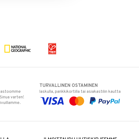
TURVALLINEN OSTAMINEN
varastoomme
laskulla, pankkikortilla tai asiakastilin kautta
 Sinua varten!
sivuillamme.